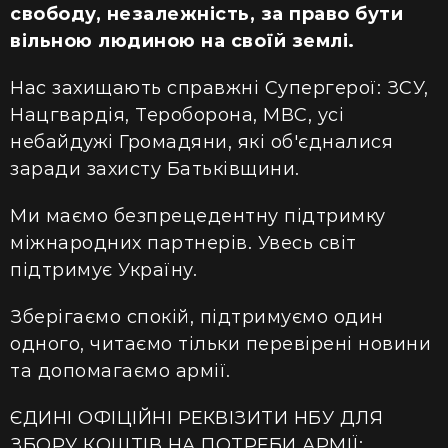
свободу, незалежність, за право бути
вільною людиною на своїй землі.
Нас захищають справжні Супергерої: ЗСУ,
Нацгвардія, Тероборона, МВС, усі
небайдужі Громадяни, які об'єдналися
заради захисту Батьківщини.
Ми маємо безпрецедентну підтримку
міжнародних партнерів. Увесь світ
підтримує Україну.
Зберігаємо спокій, підтримуємо один
одного, читаємо тільки перевірені новини
та допомагаємо армії.
ЄДИНІ ОФІЦІЙНІ РЕКВІЗИТИ НБУ ДЛЯ
ЗБОРУ КОШТІВ НА ПОТРЕБИ АРМІЇ: