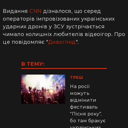
Видання
CNN
дізналося, що серед
операторів імпровізованих українських
ударних дронів у ЗСУ зустрічається
чимало колишніх любителів відеоігор. Про
це повідомляє "
Дивогляд
".
В ТЕМУ:
ТРЕШ
На росії
можуть
відмінити
фестиваль
"Пісня року",
бо там бракує
українських