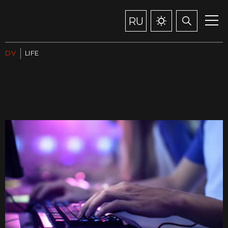
RU
DV
LIFE