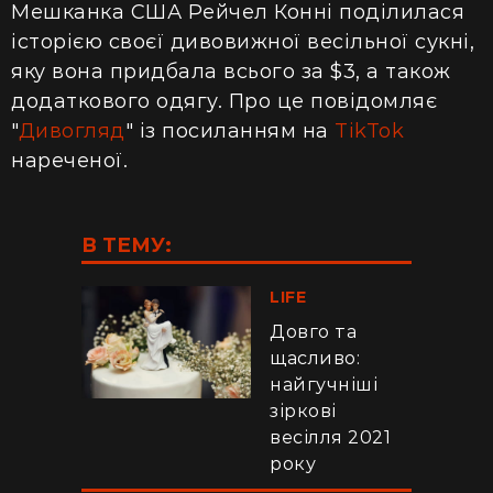
Мешканка США Рейчел Конні поділилася
історією своєї дивовижної весільної сукні,
яку вона придбала всього за $3, а також
додаткового одягу. Про це повідомляє
"
Дивогляд
" із посиланням на
TikTok
нареченої.
В ТЕМУ:
LIFE
Довго та
щасливо:
найгучніші
зіркові
весілля 2021
року