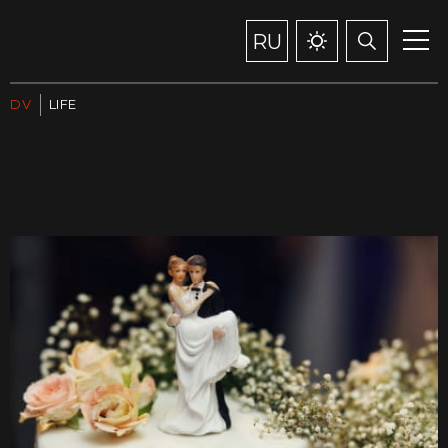
RU
DV
LIFE