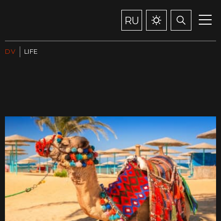
RU
DV
LIFE