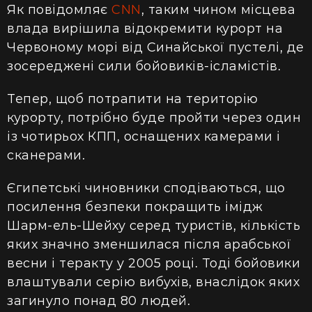
Як повідомляє
CNN
,
таким чином місцева
влада вирішила відокремити курорт на
Червоному морі від Синайської пустелі, де
зосереджені сили бойовиків-ісламістів.
Тепер, щоб потрапити на територію
курорту, потрібно буде пройти через один
із чотирьох КПП, оснащених камерами і
сканерами.
Єгипетські чиновники сподіваються, що
посилення безпеки покращить імідж
Шарм-ель-Шейху серед туристів, кількість
яких значно зменшилася після арабської
весни і теракту у 2005 році. Тоді бойовики
влаштували серію вибухів, внаслідок яких
загинуло понад 80 людей.