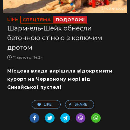
Shutterstock
LIFE
СПЕЦТЕМА
ПОДОРОЖІ
Шарм-ель-Шейх обнесли
бетонною стіною з колючим
дротом
11 лютого, 14:24
Місцева влада вирішила відокремити
курорт на Червоному морі від
Синайської пустелі
LIKE
SHARE