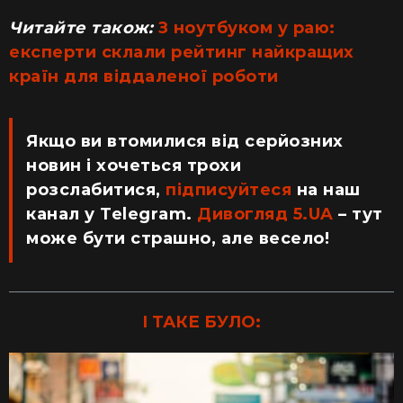
Читайте також:
З ноутбуком у раю:
експерти склали рейтинг найкращих
країн для віддаленої роботи
Якщо ви втомилися від серйозних
новин і хочеться трохи
розслабитися,
підписуйтеся
на наш
канал у Telegram.
Дивогляд 5.UA
– тут
може бути страшно, але весело!
І ТАКЕ БУЛО: