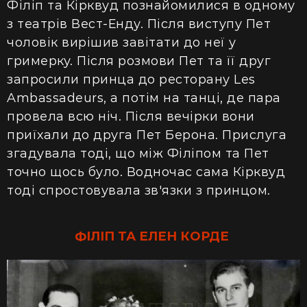
Філіп та Кірквуд познайомилися в одному
з театрів Вест-Енду. Після виступу Пет
чоловік вирішив завітати до неї у
гримерку. Після розмови Пет та її друг
запросили принца до ресторану Les
Ambassadeurs, а потім на танці, де пара
провела всю ніч. Після вечірки вони
приїхали до друга Пет Берона. Прислуга
згадувала тоді, що між Філіпом та Пет
точно щось було. Водночас сама Кірквуд
тоді спростовувала зв'язки з принцом.
ФІЛІП ТА ЕЛЕН КОРДЕ