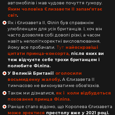
автомобілів і мав чудове почуття гумору.
Яким чоловіка Єлизавети ІІ запам'ятає
світ
.
Як і Єлизавета ІІ, Філіп був справжнім
улюбленцем для усіх британців. І, хоч він
часто дозволяв собі доволі різкі, а часом
навіть неполіткоректні висловлювання,
йому все пробачали.
Тут
найяскравіші
цитати принца-консорта,
після яких ви
теж відчуєте себе трохи британцем і
полюбите Філіпа.
У Великій Британії
оголосили
восьмиденну жалобу
.
А Єлизавета ІІ
тимчасово не виконуватиме обов'язків.
Також ми дізналися,
як і коли відбудеться
поховання принца Філіпа
.
Раніше стало відомо, що Королева Єлизавета
може зректися
престолу вже у 2021 році.