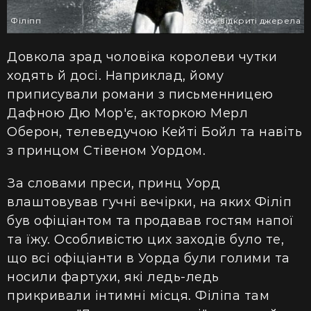
Філіпп
Фото: відкриті джерела
Довкола зрад чоловіка королеви чутки
ходять й досі. Наприклад, йому
приписували романи з письменницею
Дафною Дю Мор'є, акторкою Мерл
Оберон, телеведучою Кейті Бойл та навіть
з принцом Стівеном Уордом.
За словами преси, принц Уорд
влаштовував гучні вечірки, на яких Філіп
був офіціантом та продавав гостям напої
та їжу. Особливістю цих заходів було те,
що всі офіціанти в Уорда були голими та
носили фартухи, які ледь-ледь
прикривали інтимні місця. Філіпа там