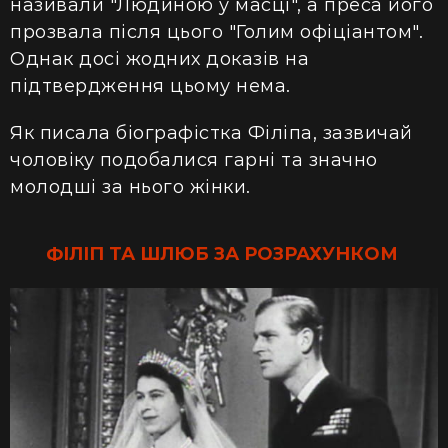
називали "Людиною у масці", а преса його
прозвала після цього "Голим офіціантом".
Однак досі жодних доказів на
підтвердження цьому нема.
Як писала біографістка Філіпа, зазвичай
чоловіку подобалися гарні та значно
молодші за нього жінки.
ФІЛІП ТА ШЛЮБ ЗА РОЗРАХУНКОМ