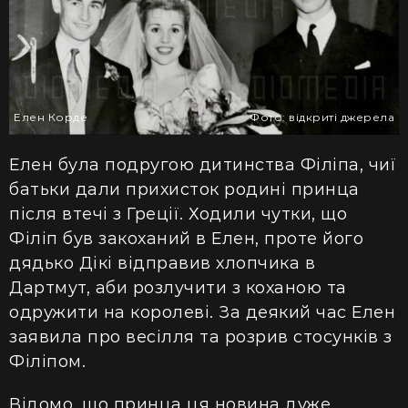
Елен Корде
Фото: відкриті джерела
Елен була подругою дитинства Філіпа, чиї
батьки дали прихисток родині принца
після втечі з Греції. Ходили чутки, що
Філіп був закоханий в Елен, проте його
дядько Дікі відправив хлопчика в
Дартмут, аби розлучити з коханою та
одружити на королеві. За деякий час Елен
заявила про весілля та розрив стосунків з
Філіпом.
Відомо, що принца ця новина дуже