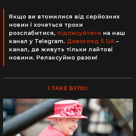
Якщо ви втомилися від серйозних
новин і хочеться трохи
розслабитися,
підписуйтеся
на наш
канал у Telegram.
Дивогляд 5.UA
–
канал, де живуть тільки лайтові
новини. Релаксуймо разом!
І ТАКЕ БУЛО: