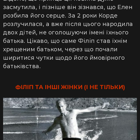
засмутила, і пізніше він зізнався, що Елен
розбила його серце. За 2 роки Корде
розлучилася, а вже після цього народила
двох дітей, не оголошуючи імені їхнього
батька. Цікаво, що саме Філіп став їхнім
хрещеним батьком, через що почали
ширитися чутки щодо його ймовірного
батьківства.
ФІЛІП ТА ІНШІ ЖІНКИ (І НЕ ТІЛЬКИ)