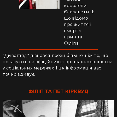
королеви
Єлизавети ІІ:
що відомо
про життя і
смерть
принца
Філіпа
"Дивогляд" дізнався трохи більше, ніж те, що
показують на офіційних сторінках королівства
у соціальних мережах. І ця інформація вас
точно здивує.
ФІЛІП ТА ПЕТ КІРКВУД