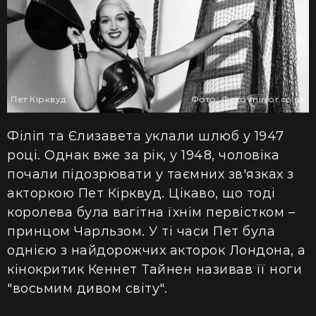
Пет Кірквуд
Фото: Фото mirror.co.uk
Філіп та Єлизавета уклали шлюб у 1947
році. Однак вже за рік, у 1948, чоловіка
почали підозрювати у таємних зв'язках з
акторкою Пет Кірквуд. Цікаво, що тоді
королева була вагітна їхнім первістком –
принцом Чарльзом. У ті часи Пет була
однією з найдорожчих акторок Лондона, а
кінокритик Кеннет Тайнен називав її ноги
"восьмим дивом світу".