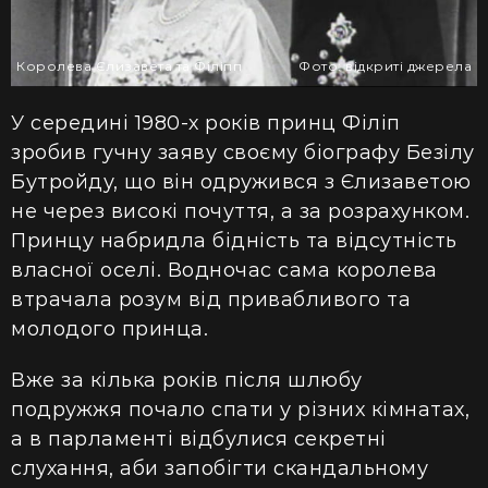
Королева Єлизавета та Філіпп
Фото: відкриті джерела
У середині 1980-х років принц Філіп
зробив гучну заяву своєму біографу Безілу
Бутройду, що він одружився з Єлизаветою
не через високі почуття, а за розрахунком.
Принцу набридла бідність та відсутність
власної оселі. Водночас сама королева
втрачала розум від привабливого та
молодого принца.
Вже за кілька років після шлюбу
подружжя почало спати у різних кімнатах,
а в парламенті відбулися секретні
слухання, аби запобігти скандальному