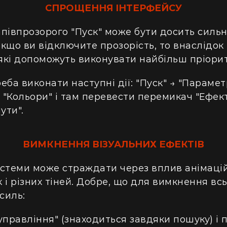
СПРОЩЕННЯ ІНТЕРФЕЙСУ
півпрозорого "Пуск" може бути досить сильн
кщо ви відключите прозорість, то внаслідок 
 які допоможуть виконувати найбільш пріори
ба виконати наступні дії: "Пуск" → "Парамет
→ "Кольори" і там перевести перемикач "Ефект
ути".
ВИМКНЕННЯ ВІЗУАЛЬНИХ ЕФЕКТІВ
стеми може страждати через вплив анімацій
 і різних тіней. Добре, що для вимкнення всь
силь:
управління" (знаходиться завдяки пошуку) і 