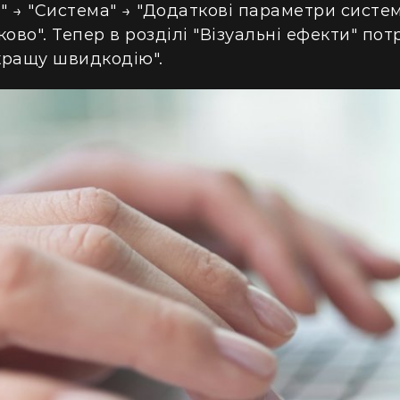
а" → "Система" → "Додаткові параметри систе
ово". Тепер в розділі "Візуальні ефекти" пот
кращу швидкодію".