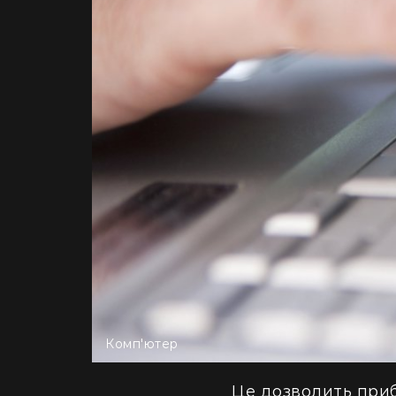
Комп'ютер
Це дозволить прибр