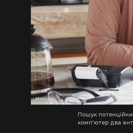
Молодь
Пошук потенційних
комп'ютер два анти