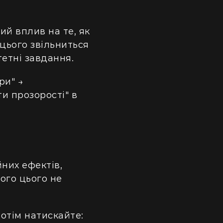
ий вплив на те, як
цього звільниться
тетні завдання.
ри" →
и прозорості" в
них ефектів,
ого цього не
потім натискайте: