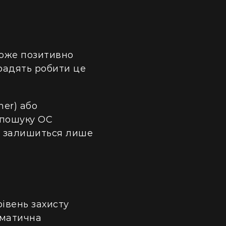
може позитивно
радять робити це
er) або
 пошуку ОС
го залишиться лише
івень захисту
ематична