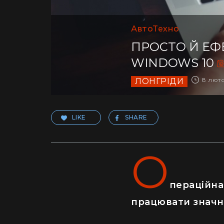
АвтоТехно
ПРОСТО Й ЕФ
WINDOWS 10
8 люто
ЛОНГРІДИ
LIKE
SHARE
О
пераційна
працювати значн