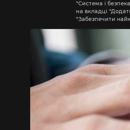
"Система і безпек
на вкладці "Додатк
"Забезпечити най