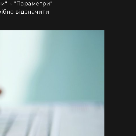
ми" → "Параметри"
рібно відзначити