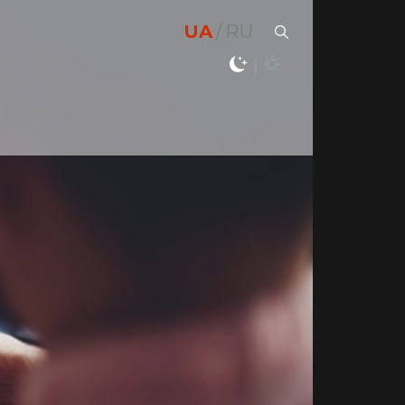
UA
RU