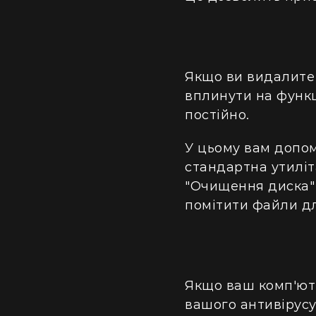
Якщо ви видалите 
вплинути на функц
постійно.
У цьому вам допом
стандартна утиліт
"Очищення диска" 
помітити файли д
Якщо ваш комп'юте
вашого антивірусу