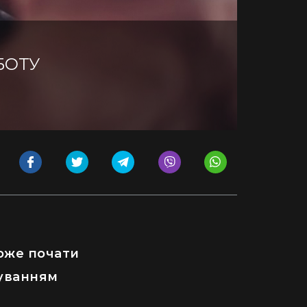
БОТУ
оже почати
уванням