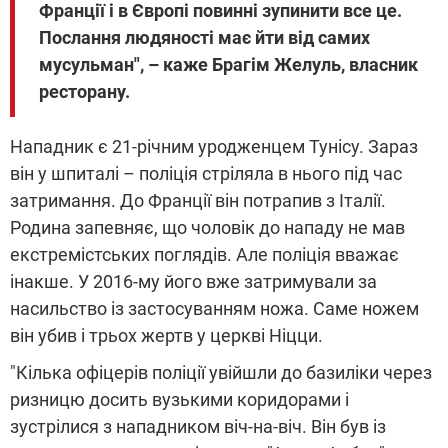
Франції і в Європі повинні зупинити все це.
Послання людяності має йти від самих
мусульман", – каже Брагім Желуль, власник
ресторану.
Нападник є 21-річним уродженцем Тунісу. Зараз
він у шпиталі – поліція стріляла в нього під час
затримання. До Франції він потрапив з Італії.
Родина запевняє, що чоловік до нападу не мав
екстремістських поглядів. Але поліція вважає
інакше. У 2016-му його вже затримували за
насильство із застосуванням ножа. Саме ножем
він убив і трьох жертв у церкві Ніцци.
"Кілька офіцерів поліції увійшли до базиліки через
ризницю досить вузькими коридорами і
зустрілися з нападником віч-на-віч. Він був із