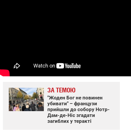
ЗА ТЕМОЮ
"Жоден Бог не повинен
убивати" – французи
прийшли до собору Нотр-
Дам-де-Ніс згадати
загиблих у теракті