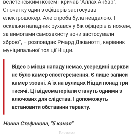
велетенським ножем і кричав "Аллах Акбар".
Спочатку один з офіцерів застосував
електрошокер. Але спроба була невдалою. І
оскільки нападник рухався у бік офіцерів із ножем,
за вимогами самозахисту вони застосували
зброю", – розповідає Річард Джіанотті, керівник
муніципальної поліції Ніцци.
Відео з місця нападу немає, усередині церкви
не було камер спостереження. Є лише записи
камер ззовні. А їх на вулицях Ніцци понад три
тисячі. Ці відеоматеріали стануть одними з
ключових для слідства. І допоможуть
встановити обставини теракту.
Нонна Стефанова, "5 канал"