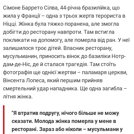
Сімоне Баррето Сілва, 44-річна бразилійка, що
жила у Франції – одна з трьох жертв терориста в
Ніцці. Жінка була тяжко поранена, але змогла
добігти до ресторану навпроти. Там встигла
покликати на допомогу, але померла від ран. У неї
залишилося троє дітей. Власник ресторану,
мусульманин, приносить вінок до базиліки Нотр-
дам-де-Ніс, де й сталася трагедія. Там стоїть
фотографія ще однієї жертви – паламаря церкви,
Вінсента Лопеса, який першим прийняв
смертельний удар нападника. Ще одна загибла –
літня жінка.
"Я втратив подругу, нічого більше не можу
сказати. Молода жінка померла у мене в
ресторані. Зараз або ніколи – мусульмани у