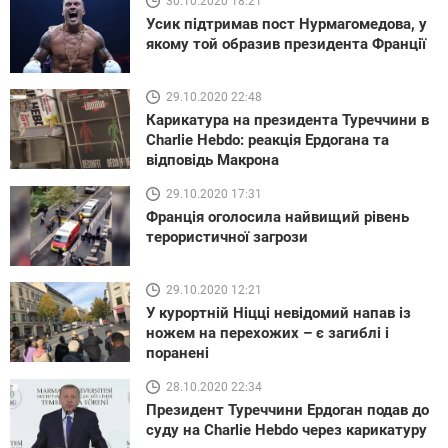
30.10.2020 18:21
Усик підтримав пост Нурмагомедова, у
якому той образив президента Франції
29.10.2020 22:48
Карикатура на президента Туреччини в
Charlie Hebdo: реакція Ердогана та
відповідь Макрона
29.10.2020 17:31
Франція оголосила найвищий рівень
терористичної загрози
29.10.2020 12:21
У курортній Ніцці невідомий напав із
ножем на перехожих – є загиблі і
поранені
28.10.2020 22:34
Президент Туреччини Ердоган подав до
суду на Charlie Hebdo через карикатуру