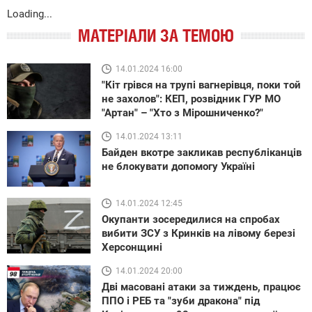
Loading...
МАТЕРІАЛИ ЗА ТЕМОЮ
14.01.2024 16:00
"Кіт грівся на трупі вагнерівця, поки той
не захолов": КЕП, розвідник ГУР МО
"Артан" – "Хто з Мірошниченко?"
14.01.2024 13:11
Байден вкотре закликав республіканців
не блокувати допомогу Україні
14.01.2024 12:45
Окупанти зосередилися на спробах
вибити ЗСУ з Кринків на лівому березі
Херсонщині
14.01.2024 20:00
Дві масовані атаки за тиждень, працює
ППО і РЕБ та "зуби дракона" під