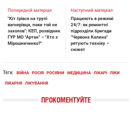
Попередній матеріал
Наступний матеріал
"Кіт грівся на трупі
Працюють в режимі
вагнерівця, поки той не
24/7: як ремонтні
захолов": КЕП, розвідник
підрозділи бригади
ГУР МО "Артан" – "Хто з
"Червона Калина"
Мірошниченко?"
рятують техніку –
сюжет
Теги:
ВІЙНА
РОСІЯ
РОСІЯНИ
МЕДИЦИНА
ЛІКАРІ
ЛІКИ
ЛІКАРНЯ
ЛІКУВАННЯ
ПРОКОМЕНТУЙТЕ