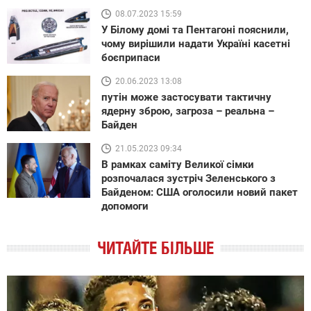
08.07.2023 15:59
У Білому домі та Пентагоні пояснили,
чому вирішили надати Україні касетні
боєприпаси
20.06.2023 13:08
путін може застосувати тактичну
ядерну зброю, загроза – реальна –
Байден
21.05.2023 09:34
В рамках саміту Великої сімки
розпочалася зустріч Зеленського з
Байденом: США оголосили новий пакет
допомоги
ЧИТАЙТЕ БІЛЬШЕ