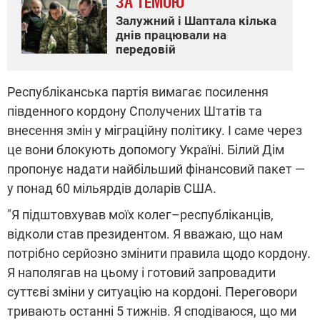
ЗА ТЕМОЮ
Залужний і Шаптала кілька
днів працювали на
передовій
Республіканська партія вимагає посилення
південного кордону Сполучених Штатів та
внесення змін у міграційну політику. І саме через
це вони блокують допомогу Україні. Білий Дім
пропонує надати найбільший фінансовий пакет —
у понад 60 мільярдів доларів США.
"Я підштовхував моїх колег–республіканців,
відколи став президентом. Я вважаю, що нам
потрібно серйозно змінити правила щодо кордону.
Я наполягав на цьому і готовий запровадити
суттєві зміни у ситуацію на кордоні. Переговори
тривають останні 5 тижнів. Я сподіваюся, що ми