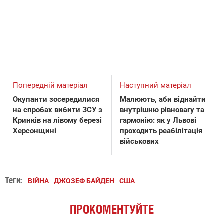
Попередній матеріал
Наступний матеріал
Окупанти зосередилися
Малюють, аби віднайти
на спробах вибити ЗСУ з
внутрішню рівновагу та
Кринків на лівому березі
гармонію: як у Львові
Херсонщині
проходить реабілітація
військових
Теги:
ВІЙНА
ДЖОЗЕФ БАЙДЕН
США
ПРОКОМЕНТУЙТЕ