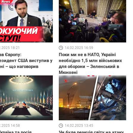
2.2025 18:21
14.02.2025 16:59
в Європу:
Поки ми не в НАТО, Україні
езидент США виступив у
необхідно 1,5 млн військових
і – що наговорив
для оборони – Зеленський в
Мюнхені
14.02.2025 13:45
2.2025 14:58
Чи буде реакція світу на атаку
країна та росія