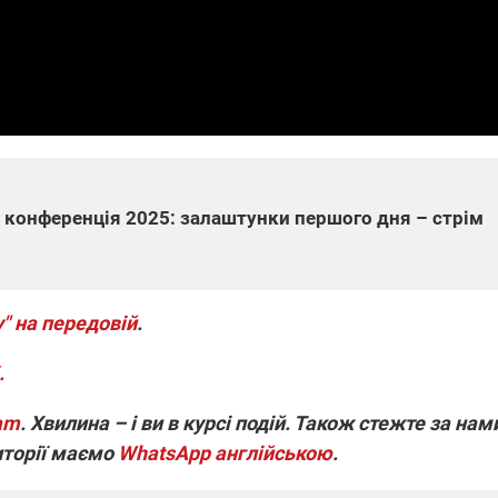
які знімають на
найгарячіших
напрямках фронту
7:15
04.12.2025 12:37
: дрони,
"Відправте
 – триває
Вернадського на
на потреби
фронт": стрілецька
рьох
бригада Повітряних
сил ЗСУ збирає на
НРК Numo
конференція 2025: залаштунки першого дня – стрім
" на передовій
.
.
ram
. Хвилина – і ви в курсі подій. Також стежте за нам
иторії маємо
WhatsApp англійською
.