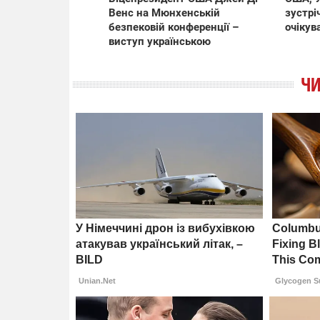
Венс на Мюнхенській
зустрі
безпековій конференції –
очікув
виступ українською
ЧИ