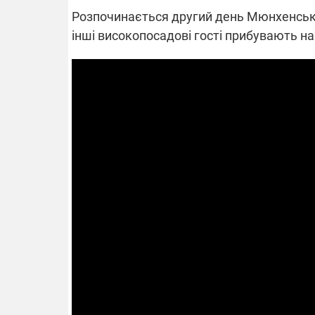
Розпочинається другий день Мюнхенської
інші високопосадові гості прибувають на
ВІДКЛЮЧЕ
Частина спо
областях за
російських о
Готуйте пав
спеку у сер
графіки від
08.09.2025 1
Підтримай
"Машинерію 
виграй леге
Dodge Challe