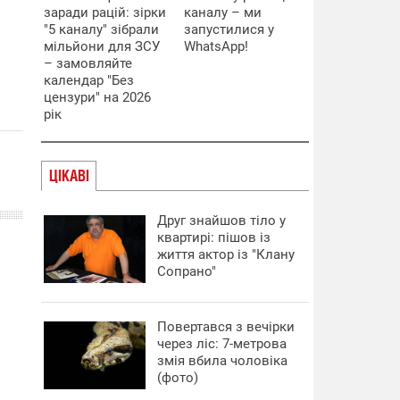
заради рацій: зірки
каналу – ми
"5 каналу" зібрали
запустилися у
мільйони для ЗСУ
WhatsApp!
– замовляйте
календар "Без
цензури" на 2026
рік
ЦІКАВІ
Друг знайшов тіло у
квартирі: пішов із
життя актор із "Клану
Сопрано"
Повертався з вечірки
через ліс: 7-метрова
змія вбила чоловіка
(фото)