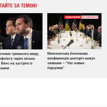
ТАЙТЕ ЗА ТЕМОЮ
Мюнхенська безпекова
гнемо тривалого миру,
конференція цьогоріч шокує
нфлікту через кілька
заявами – "Час новин:
 Венс на зустрічі із
підсумки"
ським