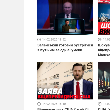
14.0
14.02.2025 18:52
Шокува
Зеленський готовий зустрітися
віцепр
з путіним за однієї умови
Мюнхен
14.02.2025 15:40
14.0
Віцепрезидент США Джей Ді
США, У