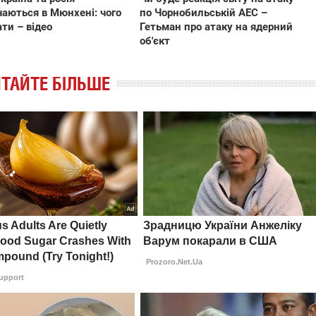
по Чорнобильській АЕС –
чаються в Мюнхені: чого
Гетьман про атаку на ядерний
ати – відео
об'єкт
ТАЙТЕ БІЛЬШЕ