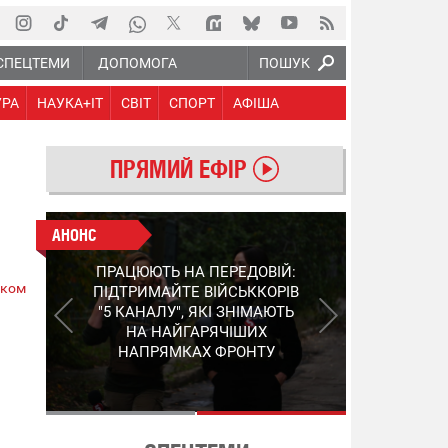
СПЕЦТЕМИ
ДОПОМОГА
ПОШУК
УРА
НАУКА+IT
СВІТ
СПОРТ
АФІША
ПРЯМИЙ ЕФІР
АНОНС
АНОНС
КІНЕЦЬ ВОРОЖИМ
ПРАЦЮЮТЬ НА ПЕРЕДОВІЙ:
"МОЛНІЯМ" ТА FPV: ЯК
ском
ПІДТРИМАЙТЕ ВІЙСЬККОРІВ
УКРАЇНСЬКИЙ STEP-3
"5 КАНАЛУ", ЯКІ ЗНІМАЮТЬ
ЗМІНЮЄ ПРАВИЛА ГРИ –
НА НАЙГАРЯЧІШИХ
ПОДРОБИЦІ ПРО
НАПРЯМКАХ ФРОНТУ
ПЕРЕХОПЛЮВАЧ