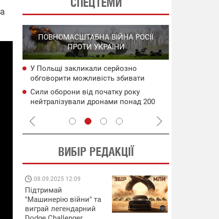
СПЕЦТЕМИ
та
СПЕЦОПЕРА
ПОВНОМАСШТАБНА ВІЙНА РОСІЇ
НА РО
ПРОТИ УКРАЇНИ
ГО
У Польщі закликали серйозно
НАБУ
Уражено во
обговорити можливість збивати
чого
дронами в 
російські ракети ще над Україною
Генштаб ЗС
Сили оборони від початку року
сія
Подвійний 
нейтралізували дронами понад 200
цілям рф: д
тис. росіян
ВИБІР РЕДАКЦІЇ
08.09.2025 12:09
11.08.2025 15:
Підтримай
Працюють на
"Машинерію війни" та
передовій:
виграй легендарний
підтримайте
Dodge Challenger
військкорів "5