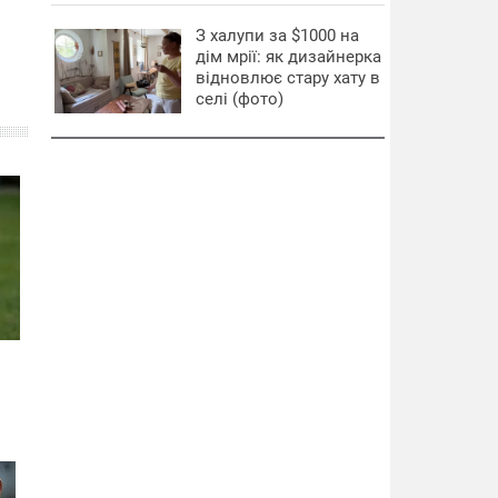
З халупи за $1000 на
дім мрії: як дизайнерка
відновлює стару хату в
селі (фото)