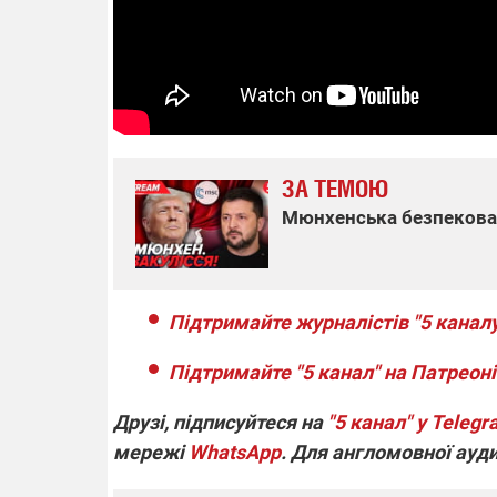
14.11.2025 1
"Око та щит"
РЕБ і пікапи
збір коштів 
одразу чоти
бригад ЗСУ
ЗА ТЕМОЮ
Мюнхенська безпекова 
Підтримайте журналістів "5 каналу
Підтримайте "5 канал" на Патреоні
Друзі, підписуйтеся на
"5 канал" у Teleg
мережі
WhatsApp
. Для англомовної ауд