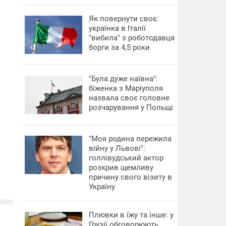
​Як повернути своє:
українка в Італії
"вибила" з роботодавця
борги за 4,5 роки
"Була дуже наївна":
біженка з Маріуполя
назвала своє головне
розчарування у Польщі
"Моя родина пережила
війну у Львові":
голлівудський актор
розкрив щемливу
причину свого візиту в
Україну
Плювки в їжу та інше: у
Грузії обговорюють