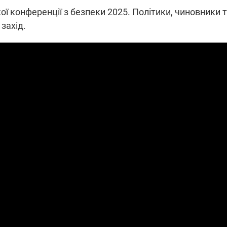
 конференції з безпеки 2025. Політики, чиновники 
 захід.
ПЛІВКИ МІНДІЧА: СПРАВА
ННЯ СВІТЛА В УКРАЇНІ
ОБОРУДОК ДРУГА ЗЕЛЕНСЬКО
живачів у чотирьох
Нова підозра у справі Міндіча: 
лишається без світла після
взялося за колишнього виконав
бстрілів
директора Енергоатому
ербанки: через аномальну
З колишнього віцепрем'єра Олек
пні, можуть повернутися
Чернишова зняли електронний
ключень – подробиці
браслет стеження
2:09
11.08.2025 15:16
Працюють на
війни" та
передовій:
ндарний
підтримайте
nger
військкорів "5 каналу",