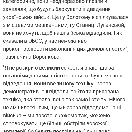
категорично, вони неодноразово писали й
заявляли, що будуть блокувати відведення
українських військ. Це і у Золотому я спілкувалася
з місцевими мешканцями, і у Станиці Луганській,
вони не хочуть, щоб наші війська відводили. І як
сказали в ОБСЄ, у нас неможливо
проконтролювати виконання цих домовленостей",
- зазначила Воронкова.
"Я не розкрию великий секрет, я знаю, що за
останніми даними з тієї сторони це була імітація
відведення. Вони ввели нову техніку і зараз
демонстративно її відвели, тобто та прихована
техніка, яка стояла, вона так само і стоїть. Нічого
не змінилося і тим, що ми зараз відведемо наші
війська – ми просто, скажемо так, можемо
спровокувати ще більші обстріли ворожої
артилерії, бо будуть постріли на більш довгі