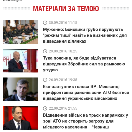
МАТЕРІАЛИ ЗА ТЕМОЮ
30.09.2016 11:15
Муженко: Бойовики грубо порушують
"режим тиші" навіть на визначених для
відведення ділянках
29.09.2016 18:25
Тука пояснив, як буде відбуватися
відведення Збройних сил за рамковою
угодою
26.09.2016 19:38
Екс-заступник голови ВР: Мешканці
прифронтових районів зони АТО бояться
відведення українських військових
22.09.2016 21:55
Відведення військ на трьох напрямках у
зоні АТО не створить загрозу для
місцевого населення – Черниш