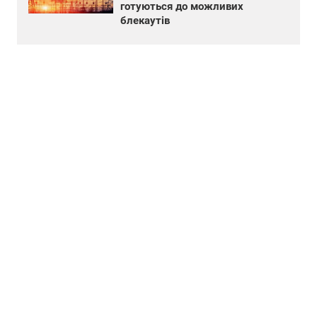
готуються до можливих
блекаутів