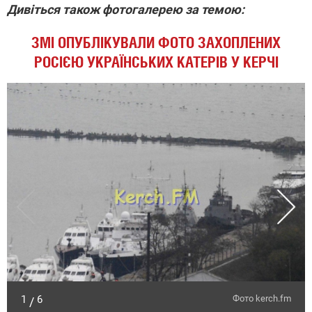
Дивіться також фотогалерею за темою:
ЗМІ ОПУБЛІКУВАЛИ ФОТО ЗАХОПЛЕНИХ
РОСІЄЮ УКРАЇНСЬКИХ КАТЕРІВ У КЕРЧІ
1
6
Фото kerch.fm
/