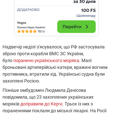
Надвечір неділі з'ясувалося, що РФ застосувала
зброю проти корабля ВМС ЗС України,
було
поранено українського моряка
. Малі
броньовані артилерійські катери, вражені вогнем
противника, втратили хід. Українські судна були
захоплені Росією.
Пізніше омбудсмен Людмила Денісова
повідомила, що 23 захоплених українських
моряків
доправили до Керчі
. Трьох із них з
пораненнями поклали до міської лікарні. На Росії