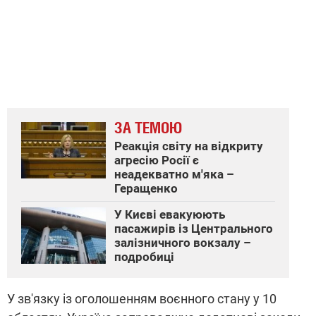
ЗА ТЕМОЮ
Реакція світу на відкриту
агресію Росії є
неадекватно м'яка –
Геращенко
У Києві евакуюють
пасажирів із Центрального
залізничного вокзалу –
подробиці
У зв'язку із оголошенням воєнного стану у 10