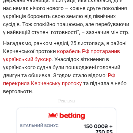
держави найвища. В ситуації, яка склалася, для
нас немає нічого нового – кожне друге покоління
українців боронить свою землю від північних
сусідів. Тож спокійно працюємо, але перебуваючи
у найвищій ступені готовності", – зазначив міністр.
Нагадаємо, ранком неділі, 25 листопада, в районі
Керченської протоки
корабель РФ протаранив
український буксир
. Унаслідок зіткнення в
українського судна були пошкоджені головний
двигун та обшивка. Згодом стало відомо:
РФ
перекрила Керченську протоку
та підняла в небо
вертольоти.