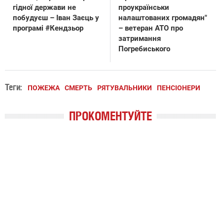
гідної держави не
проукраїнськи
побудуєш – Іван Заєць у
налаштованих громадян"
програмі #Кендзьор
– ветеран АТО про
затримання
Погребиського
Теги:
ПОЖЕЖА
СМЕРТЬ
РЯТУВАЛЬНИКИ
ПЕНСІОНЕРИ
ПРОКОМЕНТУЙТЕ