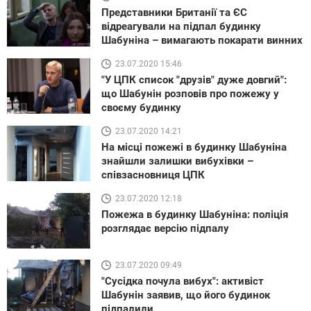
Представники Британії та ЄС
відреагували на підпал будинку
Шабуніна – вимагають покарати винних
23.07.2020 15:46
"У ЦПК список "друзів" дуже довгий":
що Шабунін розповів про пожежу у
своєму будинку
23.07.2020 14:21
На місці пожежі в будинку Шабуніна
знайшли залишки вибухівки –
співзасновниця ЦПК
23.07.2020 12:18
Пожежа в будинку Шабуніна: поліція
розглядає версію підпалу
23.07.2020 09:49
"Сусідка почула вибух": активіст
Шабунін заявив, що його будинок
підпалили