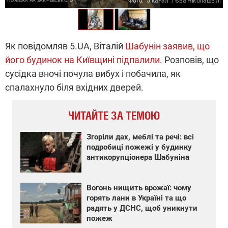
Фото: "5 канал" / Єва Ніколашвілі
ПОЖЕЖА НА ЗАКРЕВСЬКОГО
Як повідомляв 5.UA, Віталій
Шабунін заявив, що
його будинок на Київщині підпалили.
Розповів, що
сусідка вночі почула вибух і побачила, як
спалахнуло біля вхідних дверей.
ЧИТАЙТЕ ЗА ТЕМОЮ
Згоріли дах, меблі та речі: всі
подробиці пожежі у будинку
антикорупціонера Шабуніна
Вогонь нищить врожаї: чому
горять лани в Україні та що
радять у ДСНС, щоб уникнути
пожеж