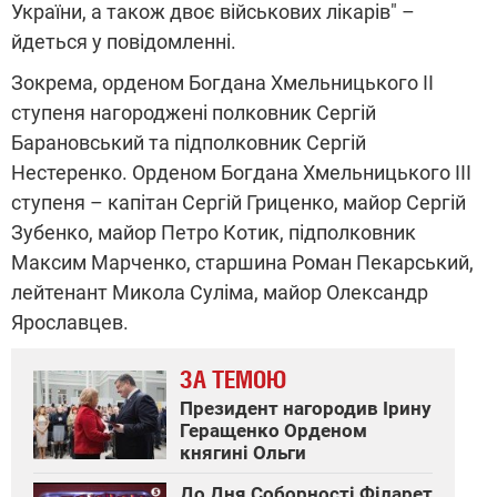
України, а також двоє військових лікарів" –
йдеться у повідомленні.
Зокрема, орденом Богдана Хмельницького II
ступеня нагороджені полковник Сергій
Барановський та підполковник Сергій
Нестеренко. Орденом Богдана Хмельницького ІІІ
ступеня – капітан Сергій Гриценко, майор Сергій
Зубенко, майор Петро Котик, підполковник
Максим Марченко, старшина Роман Пекарський,
лейтенант Микола Суліма, майор Олександр
Ярославцев.
ЗА ТЕМОЮ
Президент нагородив Ірину
Геращенко Орденом
княгині Ольги
До Дня Соборності Філарет