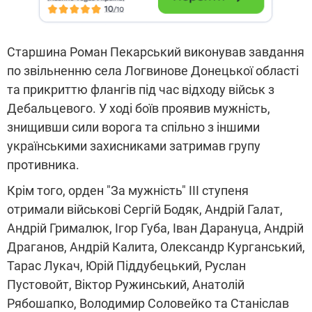
Старшина Роман Пекарський виконував завдання
по звільненню села Логвинове Донецької області
та прикриттю флангів під час відходу військ з
Дебальцевого. У ході боїв проявив мужність,
знищивши сили ворога та спільно з іншими
українськими захисниками затримав групу
противника.
Крім того, орден "За мужність" III ступеня
отримали військові Сергій Бодяк, Андрій Галат,
Андрій Грималюк, Ігор Губа, Іван Дарануца, Андрій
Драганов, Андрій Калита, Олександр Курганський,
Тарас Лукач, Юрій Піддубецький, Руслан
Пустовойт, Віктор Ружинський, Анатолій
Рябошапко, Володимир Соловейко та Станіслав