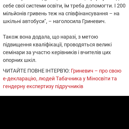
себе свої системи освіти, їм треба допомогти. І 200
мільйонів гривень теж на співфінансування – на
шкільні автобуси", – наголосила Гриневич.
Також вона додала, що наразі, з метою
підвищення кваліфікації, проводяться великі
семінари за участю керівників і вчителів цих
опорних шкіл.
ЧИТАЙТЕ ПОВНЕ ІНТЕРВ'Ю:
Гриневич – про свою
е-декларацію, людей Табачника у Міносвіти та
гендерну експертизу підручників