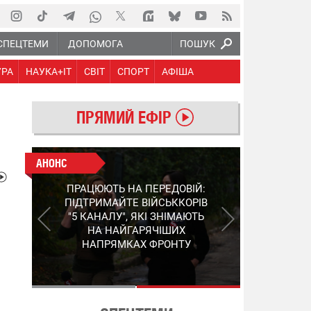
СПЕЦТЕМИ
ДОПОМОГА
ПОШУК
УРА
НАУКА+IT
СВІТ
СПОРТ
АФІША
ПРЯМИЙ ЕФІР
АНОНС
АНОНС
КІНЕЦЬ ВОРОЖИМ
ПРАЦЮЮТЬ НА ПЕРЕДОВІЙ:
"МОЛНІЯМ" ТА FPV: ЯК
ПІДТРИМАЙТЕ ВІЙСЬККОРІВ
УКРАЇНСЬКИЙ STEP-3
"5 КАНАЛУ", ЯКІ ЗНІМАЮТЬ
ЗМІНЮЄ ПРАВИЛА ГРИ –
НА НАЙГАРЯЧІШИХ
ПОДРОБИЦІ ПРО
НАПРЯМКАХ ФРОНТУ
ПЕРЕХОПЛЮВАЧ