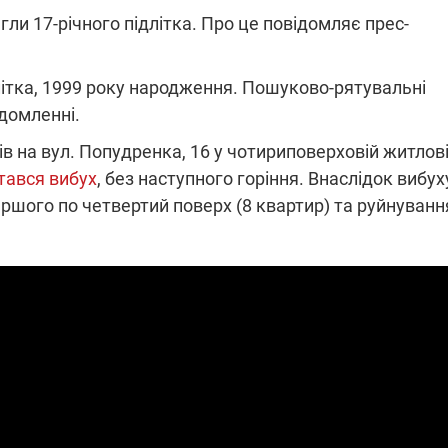
ягли 17-річного підлітка. Про це повідомляє прес-
ПЛІВКИ МІНДІЧА: СПРАВА
підлітка, 1999 року народження. Пошуково-рятувальні
ННЯ СВІТЛА В УКРАЇНІ
ОБОРУДОК ДРУГА ЗЕЛЕНСЬКО
ідомленні.
живачів у чотирьох
Нова підозра у справі Міндіча: 
гів на вул. Попудренка, 16 у чотириповерховій житлов
лишається без світла після
взялося за колишнього виконав
тався вибух
, без наступного горіння. Внаслідок вибух
бстрілів
директора Енергоатому
ербанки: через аномальну
З колишнього віцепрем'єра Олек
ршого по четвертий поверх (8 квартир) та руйнуванн
пні, можуть повернутися
Чернишова зняли електронний
ключень – подробиці
браслет стеження
2:09
11.08.2025 15:16
Працюють на
війни" та
передовій:
ндарний
підтримайте
nger
військкорів "5 каналу",