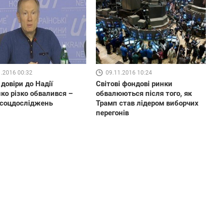
1.2016 00:32
09.11.2016 10:24
 довіри до Надії
Світові фондові ринки
ко різко обвалився –
обвалюються після того, як
 соцдосліджень
Трамп став лідером виборчих
перегонів