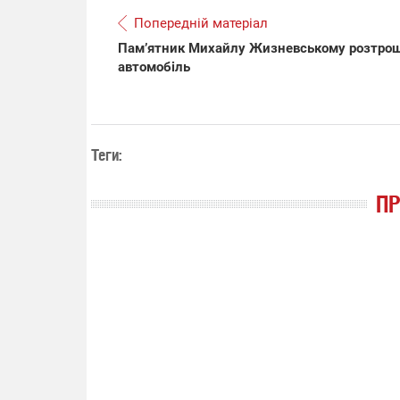
Попередній матеріал
Пам’ятник Михайлу Жизневському розтро
автомобіль
Теги:
П