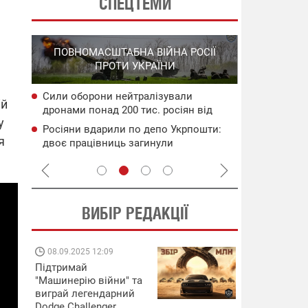
СПЕЦТЕМИ
СПЕЦОПЕРА
ПОВНОМАСШТАБНА ВІЙНА РОСІЇ
НА РО
ПРОТИ УКРАЇНИ
ГО
Сили оборони нейтралізували
НАБУ
Уражено во
ій
дронами понад 200 тис. росіян від
чого
дронами в 
у
початку року
Генштаб ЗС
Росіяни вдарили по депо Укрпошти:
сія
Подвійний 
я
двоє працівниць загинули
цілям рф: д
ВИБІР РЕДАКЦІЇ
08.09.2025 12:09
11.08.2025 15:
Підтримай
Працюють на
"Машинерію війни" та
передовій:
виграй легендарний
підтримайте
Dodge Challenger
військкорів "5