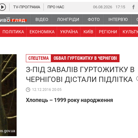
TV-ПРОГРАМА
ПРО НАС
06.08.2026
17 15
ВІДЕО
ЛОНГРІДИ
ФОТО
ІНТЕРВ'Ю
ПОЛІТИКА
ЕКОНОМІКА
УКРАЇНА
КИЇВ
РЕГІОНИ
КУЛЬТ
СПЕЦТЕМА
ОБВАЛ ГУРТОЖИТКУ В ЧЕРНІГОВІ
З-ПІД ЗАВАЛІВ ГУРТОЖИТКУ В
ЧЕРНІГОВІ ДІСТАЛИ ПІДЛІТКА
12.12.2016 20:05
Хлопець – 1999 року народження
ns.gov.ua