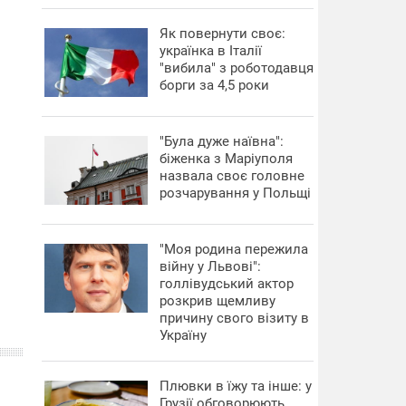
​Як повернути своє:
українка в Італії
"вибила" з роботодавця
борги за 4,5 роки
"Була дуже наївна":
біженка з Маріуполя
назвала своє головне
розчарування у Польщі
"Моя родина пережила
війну у Львові":
голлівудський актор
розкрив щемливу
причину свого візиту в
Україну
Плювки в їжу та інше: у
Грузії обговорюють