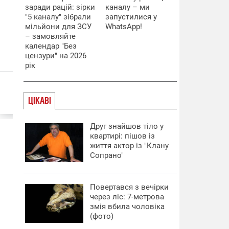
заради рацій: зірки
каналу – ми
"5 каналу" зібрали
запустилися у
мільйони для ЗСУ
WhatsApp!
– замовляйте
календар "Без
цензури" на 2026
рік
ЦІКАВІ
Друг знайшов тіло у
квартирі: пішов із
життя актор із "Клану
Сопрано"
Повертався з вечірки
через ліс: 7-метрова
змія вбила чоловіка
(фото)