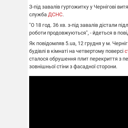
З-під завалів гуртожитку у Чернігові вит
служба
ДСНС
.
"О 18 год. 36 хв. з-під завалів дістали 
ВІДКЛЮЧЕ
роботи продовжуються", - йдеться в пов
Частина спо
Як повідомляв 5.ua, 12 грудня у м. Черні
областях за
будівлі в кімнаті на четвертому поверсі
с
російських о
Готуйте пав
сталося обрушення плит перекриття з пе
спеку у сер
графіки від
зовнішньої стіни з фасадної сторони.
08.09.2025 1
Підтримай
"Машинерію 
виграй леге
Dodge Challe