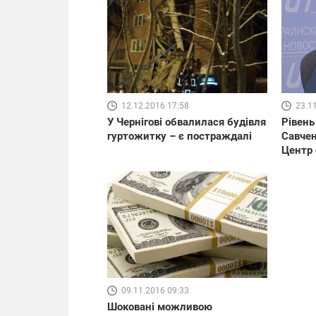
12.12.2016 17:58
23.1
У Чернігові обвалилася будівля
Рівень
гуртожитку – є постраждалі
Савчен
Центр
09.11.2016 09:33
Шоковані можливою