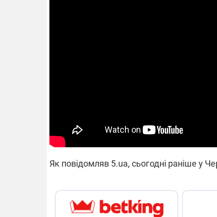
14.11.2025 1
"Око та щит"
РЕБ і пікапи
збір коштів 
одразу чоти
бригад ЗСУ
Як повідомляв 5.ua, сьогодні раніше у Че