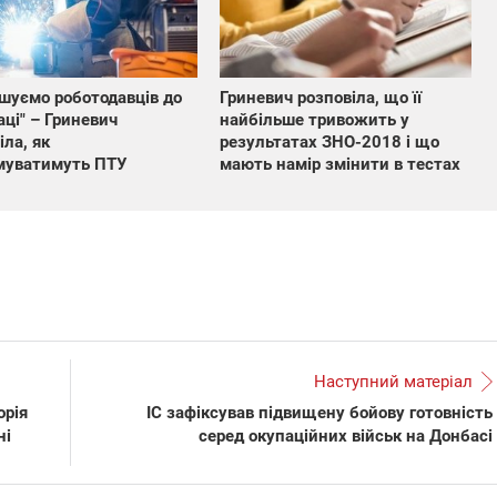
шуємо роботодавців до
Гриневич розповіла, що її
аці" – Гриневич
найбільше тривожить у
іла, як
результатах ЗНО-2018 і що
муватимуть ПТУ
мають намір змінити в тестах
Наступний матеріал
орія
ІС зафіксував підвищену бойову готовність
ні
серед окупаційних військ на Донбасі