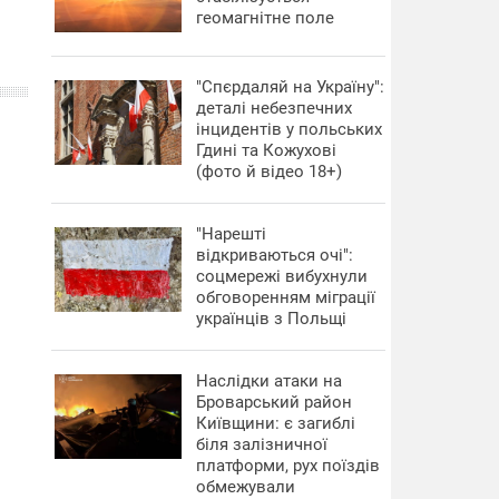
геомагнітне поле
"Спєрдаляй на Україну":
деталі небезпечних
інцидентів у польських
Гдині та Кожухові
(фото й відео 18+)
"Нарешті
відкриваються очі":
соцмережі вибухнули
обговоренням міграції
українців з Польщі
Наслідки атаки на
Броварський район
Київщини: є загиблі
біля залізничної
платформи, рух поїздів
обмежували