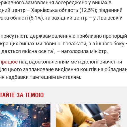
державного замовлення зосереджено у вишах в
дний центр – Харківська область (12,5%); південний
ка області (5,1%), та західний центр – у Львівській
на присутність держзамовлення є приблизно пропорцій
в кращих вишах ми повинні поважати, а з іншого боку 
дається якісна освіта", – наголосила міністр.
 працює
над вдосконаленням методології вивчення
Для цього заплановане виділення коштів на обладна
ння надбавки тамтешнім вчителям.
ТАЙТЕ ЗА ТЕМОЮ