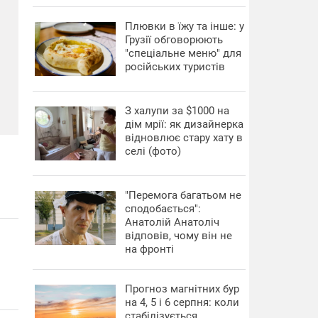
Плювки в їжу та інше: у
Грузії обговорюють
"спеціальне меню" для
російських туристів
З халупи за $1000 на
дім мрії: як дизайнерка
відновлює стару хату в
селі (фото)
"Перемога багатьом не
сподобається":
Анатолій Анатоліч
відповів, чому він не
на фронті
Прогноз магнітних бур
на 4, 5 і 6 серпня: коли
стабілізується