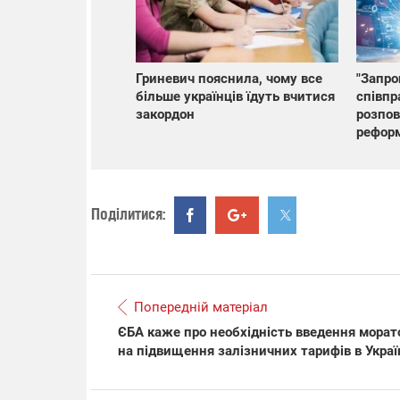
Гриневич пояснила, чому все
"Запро
більше українців їдуть вчитися
співпр
закордон
розпов
рефор
Поділитися:
Попередній матеріал
ЄБА каже про необхідність введення морат
на підвищення залізничних тарифів в Украї