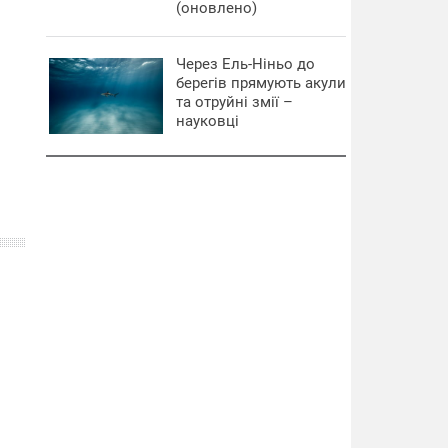
(оновлено)
Через Ель-Ніньо до
берегів прямують акули
та отруйні змії –
науковці