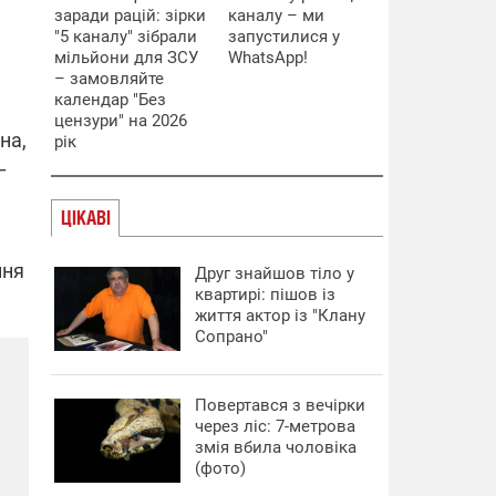
заради рацій: зірки
каналу – ми
"5 каналу" зібрали
запустилися у
мільйони для ЗСУ
WhatsApp!
– замовляйте
календар "Без
цензури" на 2026
на,
рік
–
ЦІКАВІ
ння
Друг знайшов тіло у
квартирі: пішов із
життя актор із "Клану
Сопрано"
Повертався з вечірки
через ліс: 7-метрова
змія вбила чоловіка
(фото)