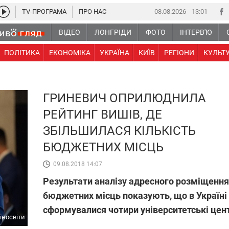
TV-ПРОГРАМА
ПРО НАС
08.08.2026
13:01
ВІДЕО
ЛОНГРІДИ
ФОТО
ІНТЕРВ'Ю
ПОЛІТИКА
ЕКОНОМІКА
УКРАЇНА
КИЇВ
РЕГІОНИ
КУЛЬТ
ГРИНЕВИЧ ОПРИЛЮДНИЛА
РЕЙТИНГ ВИШІВ, ДЕ
ЗБІЛЬШИЛАСЯ КІЛЬКІСТЬ
БЮДЖЕТНИХ МІСЦЬ
09.08.2018 14:07
Результати аналізу адресного розміщення
бюджетних місць показують, що в Україні
сформувалися чотири університетські цен
іносвіти