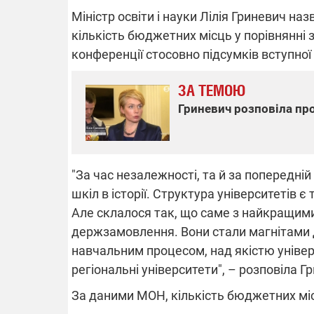
Міністр освіти і науки Лілія Гриневич на
кількість бюджетних місць у порівнянні 
конференції стосовно підсумків вступної 
ВІДКЛЮЧЕ
ЗА ТЕМОЮ
Частина спо
Гриневич розповіла про
областях за
російських о
Готуйте пав
спеку у сер
графіки від
"За час незалежності, та й за попередні
шкіл в історії. Структура університетів 
Але склалося так, що саме з найкращим
держзамовлення. Вони стали магнітами 
навчальним процесом, над якістю університ
08.09.2025 1
регіональні університети", – розповіла Г
Підтримай
"Машинерію 
За даними МОН, кількість бюджетних мі
виграй леге
Dodge Challe