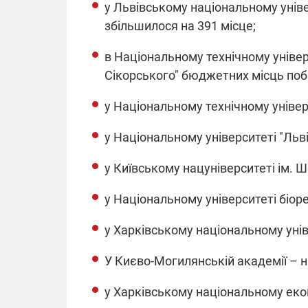
у Львівському національному унів
збільшилося на 391 місце;
14.11.2025 1
"Око та щит"
в Національному технічному універс
РЕБ і пікапи
Сікорського" бюджетних місць поб
збір коштів 
одразу чоти
у Національному технічному універс
бригад ЗСУ
у Національному університеті "Льві
у Київському нацуніверситеті ім. Ш
у Національному університеті біор
у Харківському національному уніве
У Києво-Могилянській академії – н
у Харківському національному екон