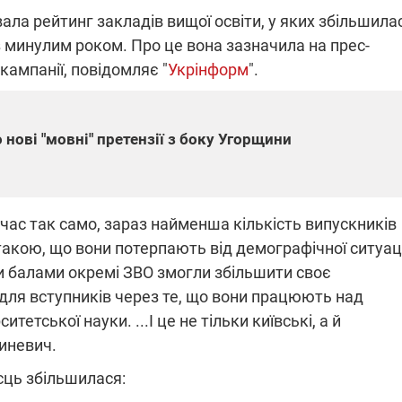
звала рейтинг закладів вищої освіти, у яких збільшила
з минулим роком. Про це вона зазначила на прес-
кампанії, повідомляє "
Укрінформ
".
ПЛІВКИ МІНДІЧА: СПРАВА
ННЯ СВІТЛА В УКРАЇНІ
ОБОРУДОК ДРУГА ЗЕЛЕНСЬКО
живачів у чотирьох
Нова підозра у справі Міндіча: 
 нові "мовні" претензії з боку Угорщини
лишається без світла після
взялося за колишнього виконав
бстрілів
директора Енергоатому
ербанки: через аномальну
З колишнього віцепрем'єра Олек
пні, можуть повернутися
Чернишова зняли електронний
ключень – подробиці
браслет стеження
й час так само, зараз найменша кількість випускників
є такою, що вони потерпають від демографічної ситуаці
и балами окремі ЗВО змогли збільшити своє
для вступників через те, що вони працюють над
етської науки. ...І це не тільки київські, а й
2:09
11.08.2025 15:16
риневич.
Працюють на
війни" та
передовій:
сць збільшилася:
ндарний
підтримайте
nger
військкорів "5 каналу",