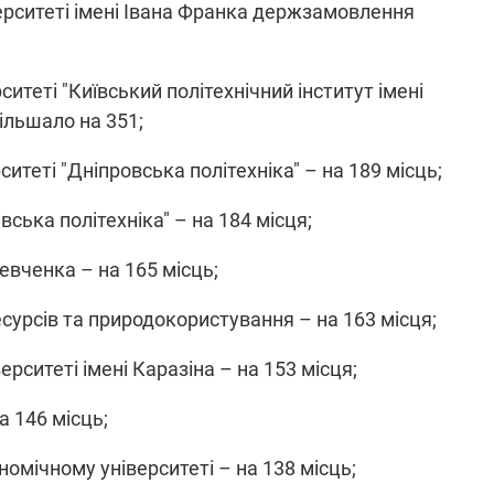
ерситеті імені Івана Франка держзамовлення
які знімають на
найгарячіших
напрямках фронту
7:15
04.12.2025 12:37
: дрони,
"Відправте
итеті "Київський політехнічний інститут імені
 – триває
Вернадського на
ільшало на 351;
на потреби
фронт": стрілецька
рьох
бригада Повітряних
итеті "Дніпровська політехніка" – на 189 місць;
сил ЗСУ збирає на
НРК Numo
вська політехніка" – на 184 місця;
евченка – на 165 місць;
есурсів та природокористування – на 163 місця;
рситеті імені Каразіна – на 153 місця;
а 146 місць;
омічному університеті – на 138 місць;