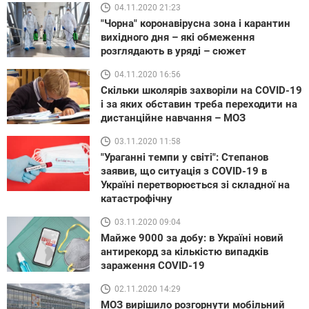
04.11.2020 21:23
"Чорна" коронавірусна зона і карантин
вихідного дня – які обмеження
розглядають в уряді – сюжет
04.11.2020 16:56
Скільки школярів захворіли на COVID-19
і за яких обставин треба переходити на
дистанційне навчання – МОЗ
03.11.2020 11:58
"Ураганні темпи у світі": Степанов
заявив, що ситуація з COVID-19 в
Україні перетворюється зі складної на
катастрофічну
03.11.2020 09:04
Майже 9000 за добу: в Україні новий
антирекорд за кількістю випадків
зараження COVID-19
02.11.2020 14:29
МОЗ вирішило розгорнути мобільний