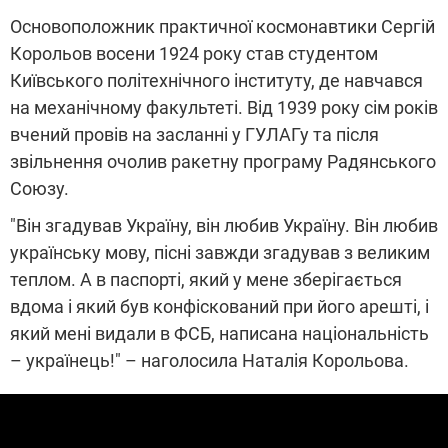
Основоположник практичної космонавтики Сергій
Корольов восени 1924 року став студентом
Київського політехнічного інституту, де навчався
на механічному факультеті. Від 1939 року сім років
вчений провів на засланні у ГУЛАГу та після
звільнення очолив ракетну програму Радянського
Союзу.
"Він згадував Україну, він любив Україну. Він любив
українську мову, пісні завжди згадував з великим
теплом. А в паспорті, який у мене зберігається
вдома і який був конфіскований при його арешті, і
який мені видали в ФСБ, написана національність
– українець!" – наголосила Наталія Корольова.