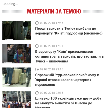
Loading...
МАТЕРІАЛИ ЗА ТЕМОЮ
02.07.2018 17:45
Перші туристи з Тунісу прибули до
аеропорту "Київ": подробиці (оновлено)
03.07.2018 17:31
В аеропорту "Київ" приземлилася
остання група туристів, що застрягли в
Тунісі – включення
02.07.2018 23:15
Справжній "тур-апокаліпсис": чому в
Україні стався колапс чартерних
перевезень
02.07.2018 22:15
Близько 100 українців уже другу добу
не можуть вилетіти зі Львова до
Неаполя