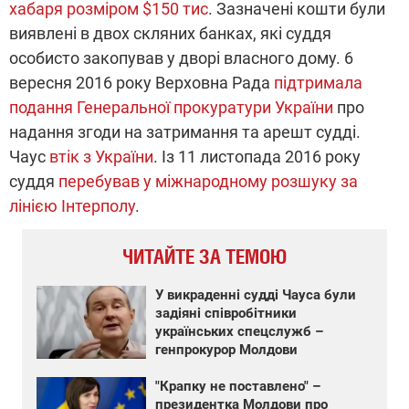
хабаря розміром $150 тис
. Зазначені кошти були
виявлені в двох скляних банках, які суддя
особисто закопував у дворі власного дому. 6
вересня 2016 року Верховна Рада
підтримала
подання Генеральної прокуратури України
про
надання згоди на затримання та арешт судді.
Чаус
втік з України
. Із 11 листопада 2016 року
суддя
перебував у міжнародному розшуку за
лінією Інтерполу
.
ЧИТАЙТЕ ЗА ТЕМОЮ
У викраденні судді Чауса були
задіяні співробітники
українських спецслужб –
генпрокурор Молдови
"Крапку не поставлено" –
президентка Молдови про