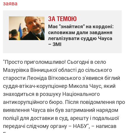
заява
ЗА ТЕМОЮ
Має "знайтися" на кордоні:
силовикам дали завдання
легалізувати суддю Чауса
– ЗМІ
"Просто приголомшливо! Сьогодні в село
Мазурівка Вінницької області до сільського
старости Леоніда Вітковського з'явився біглий
суддя-втікач-корупціонер Микола Чаус, який
знаходиться в розшуку Національного
антикорупційного бюро. Після повідомлення про
виявлення Чауса він був затриманий нарядом
поліції для доставки в суд, арешту і подальшої
передачі слідчому органу – НАБУ", – написав