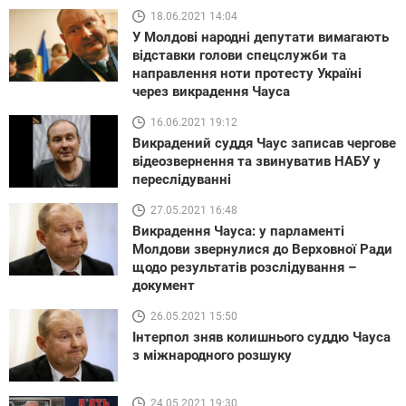
18.06.2021 14:04
У Молдові народні депутати вимагають
відставки голови спецслужби та
направлення ноти протесту Україні
через викрадення Чауса
16.06.2021 19:12
Викрадений суддя Чаус записав чергове
відеозвернення та звинуватив НАБУ у
переслідуванні
27.05.2021 16:48
Викрадення Чауса: у парламенті
Молдови звернулися до Верховної Ради
щодо результатів розслідування –
документ
26.05.2021 15:50
Інтерпол зняв колишнього суддю Чауса
з міжнародного розшуку
24.05.2021 19:30