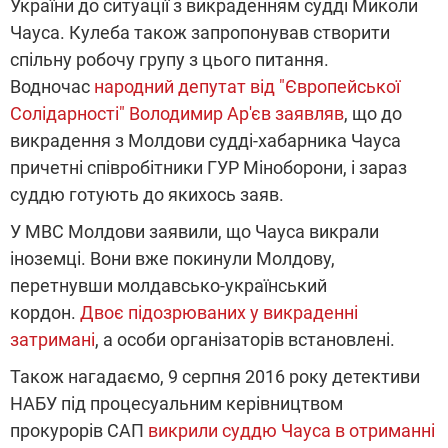
України до ситуації з викраденням судді Миколи
Чауса. Кулеба також запропонував створити
спільну робочу групу з цього питання.
Водночас
народний депутат від "Європейської
Солідарності" Володимир Ар'єв заявляв
, що до
викрадення з Молдови судді-хабарника Чауса
причетні співробітники ГУР Міноборони, і зараз
суддю готують до якихось заяв.
У МВС Молдови заявили, що Чауса викрали
іноземці. Вони вже покинули Молдову,
перетнувши молдавсько-український
кордон.
Двоє підозрюваних у викраденні
затримані
, а особи організаторів встановлені.
Також нагадаємо, 9 серпня 2016 року детективи
НАБУ під процесуальним керівництвом
прокурорів САП
викрили суддю Чауса в отриманні