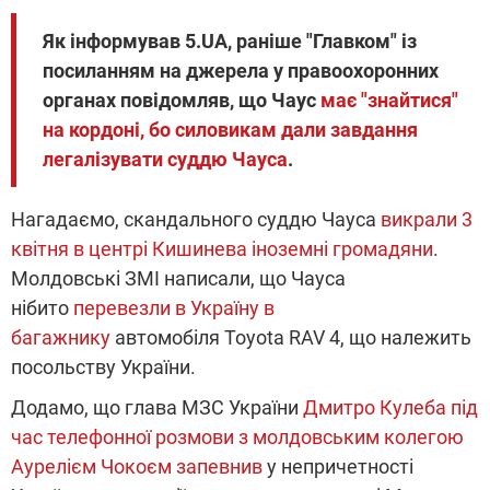
Як інформував 5.UA, раніше "Главком" із
посиланням на джерела у правоохоронних
органах повідомляв, що Чаус
має "знайтися"
на кордоні, бо силовикам дали завдання
легалізувати суддю Чауса
.
Нагадаємо, скандального суддю Чауса
викрали 3
квітня в центрі Кишинева іноземні громадяни
.
Молдовські ЗМІ написали, що Чауса
нібито
перевезли в Україну в
багажнику
автомобіля Toyota RAV 4, що належить
посольству України.
Додамо, що глава МЗС України
Дмитро Кулеба під
час телефонної розмови з молдовським колегою
Аурелієм Чокоєм запевнив
у непричетності