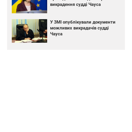
викрадення судді Чауса
У ЗМІ опублікували документи
можливих викрадачів судді
Чауса