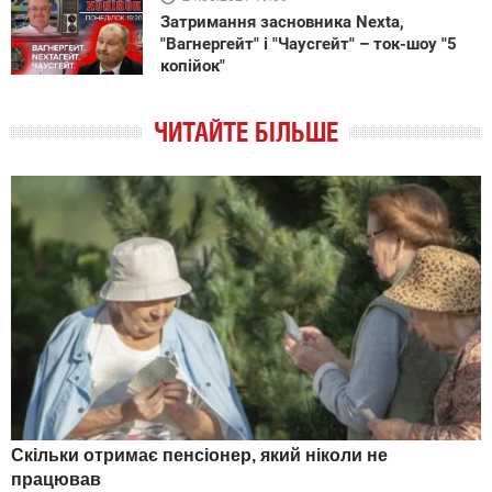
Затримання засновника Nexta,
"Вагнергейт" і "Чаусгейт" – ток-шоу "5
копійок"
ЧИТАЙТЕ БІЛЬШЕ