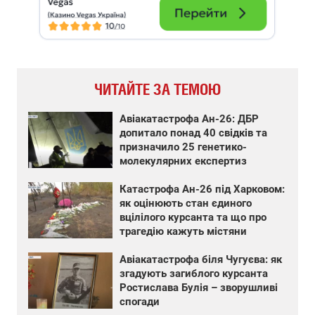
ЧИТАЙТЕ ЗА ТЕМОЮ
Авіакатастрофа Ан-26: ДБР
допитало понад 40 свідків та
призначило 25 генетико-
молекулярних експертиз
Катастрофа Ан-26 під Харковом:
як оцінюють стан єдиного
вцілілого курсанта та що про
трагедію кажуть містяни
Авіакатастрофа біля Чугуєва: як
згадують загиблого курсанта
Ростислава Булія – зворушливі
спогади