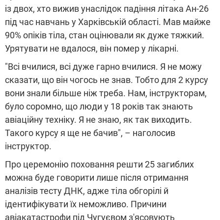
із двох, хто вижив унаслідок падіння літака Ан-26
під час навчань у Харківській області. Мав майже
90% опіків тіла, стан оцінювали як дуже тяжкий.
Урятувати не вдалося, він помер у лікарні.
"Всі вчилися, всі дуже гарно вчилися. Я не можу
сказати, що він чогось не знав. Тобто для 2 курсу
вони знали більше ніж треба. Нам, інструкторам,
було соромно, що люди у 18 років так знають
авіаційну техніку. Я не знаю, як так виходить.
Такого курсу я ще не бачив", – наголосив
інструктор.
Про церемонію поховання решти 25 загиблих
можна буде говорити лише після отримання
аналізів тесту ДНК, адже тіла обгорілі й
ідентифікувати їх неможливо. Причини
авіакатастрофи під Чугуєвом з'ясовують