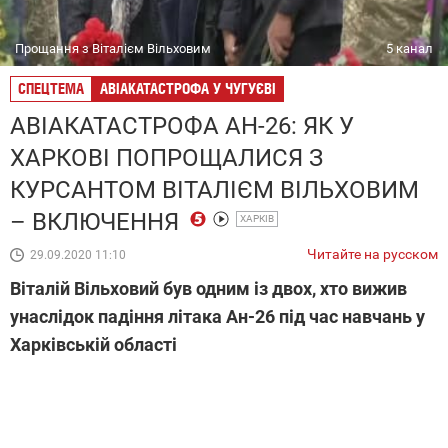
Прощання з Віталієм Вільховим
5 канал
СПЕЦТЕМА
АВІАКАТАСТРОФА У ЧУГУЄВІ
АВІАКАТАСТРОФА АН-26: ЯК У
ХАРКОВІ ПОПРОЩАЛИСЯ З
КУРСАНТОМ ВІТАЛІЄМ ВІЛЬХОВИМ
– ВКЛЮЧЕННЯ
ХАРКІВ
Читайте на русском
29.09.2020 11:10
Віталій Вільховий був одним із двох, хто вижив
унаслідок падіння літака Ан-26 під час навчань у
Харківській області