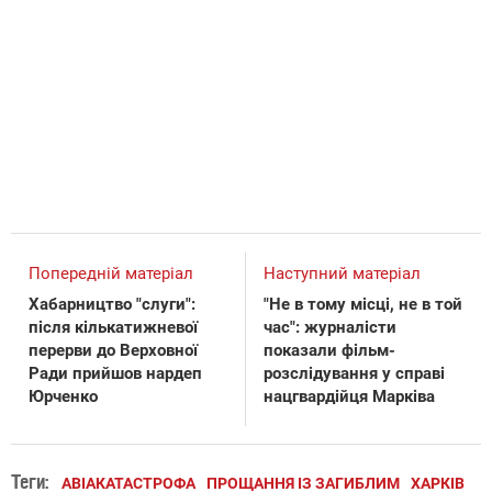
Попередній матеріал
Наступний матеріал
Хабарництво "слуги":
"Не в тому місці, не в той
після кількатижневої
час": журналісти
перерви до Верховної
показали фільм-
Ради прийшов нардеп
розслідування у справі
Юрченко
нацгвардійця Марківа
Теги:
АВІАКАТАСТРОФА
ПРОЩАННЯ ІЗ ЗАГИБЛИМ
ХАРКІВ