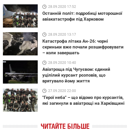
28.09.2020 17:52
Останній політ: подробиці моторошної
авіакатастрофи під Харковом
28.09.2020 13:17
Катастрофа літака Ан-26: чорні
скриньки вже почали розшифровувати
– коли завершать
28.09.2020 10:40
Авіатроща під Чугуєвом: єдиний
уцілілий курсант розповів, що
врятувало йому життя
27.09.2020 22:00
"Герої неба" – що відомо про курсантів,
які загинули в авіатрощі на Харківщині
ЧИТАЙТЕ БІЛЬШЕ