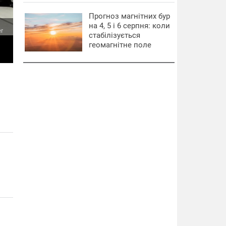
Прогноз магнітних бур
на 4, 5 і 6 серпня: коли
er
стабілізується
геомагнітне поле