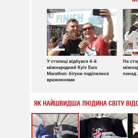
У столиці відбувся 4-й
На стар
міжнародний Kyiv Euro
міжнар
Marathon: бігуни поділилися
понад 
враженнями
ЯК НАЙШВИДША ЛЮДИНА СВІТУ ВІДС