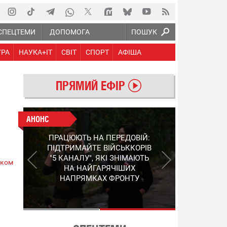
СПЕЦТЕМИ
ДОПОМОГА
ПОШУК
УРА
НАУКА+IT
СВІТ
СПОРТ
АФІША
ПРЯМИЙ ЕФІР
О
АНОНС
АНОНС
КІНЕЦЬ ВОРОЖИМ
ПРАЦЮЮТЬ НА ПЕРЕДОВІЙ:
"МОЛНІЯМ" ТА FPV: ЯК
ПІДТРИМАЙТЕ ВІЙСЬККОРІВ
УКРАЇНСЬКИЙ STEP-3
"5 КАНАЛУ", ЯКІ ЗНІМАЮТЬ
ском
ЗМІНЮЄ ПРАВИЛА ГРИ –
НА НАЙГАРЯЧІШИХ
ПОДРОБИЦІ ПРО
НАПРЯМКАХ ФРОНТУ
ПЕРЕХОПЛЮВАЧ