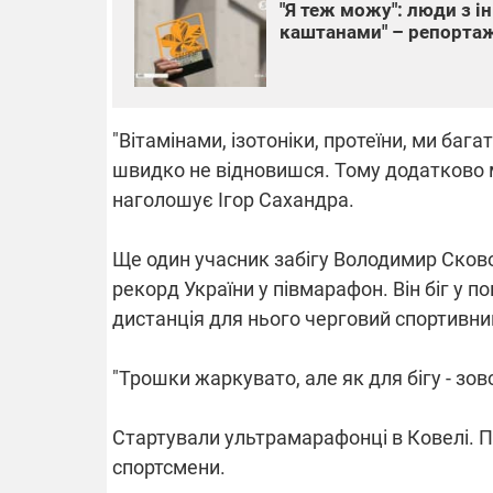
"Я теж можу": люди з і
каштанами" – репорта
"Вітамінами, ізотоніки, протеїни, ми бага
швидко не відновишся. Тому додатково м
наголошує Ігор Сахандра.
Ще один учасник забігу Володимир Сково
рекорд України у півмарафон. Він біг у 
дистанція для нього черговий спортивни
"Трошки жаркувато, але як для бігу - зо
Стартували ультрамарафонці в Ковелі. П
спортсмени.