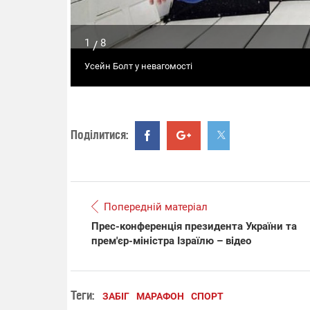
1
8
/
Усейн Болт у невагомості
Поділитися:
Попередній матеріал
Прес-конференція президента України та
прем'єр-міністра Ізраїлю – відео
Теги:
ЗАБІГ
МАРАФОН
СПОРТ