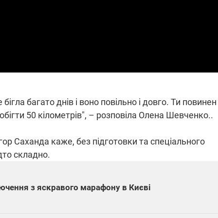
які знімають на
найгарячіших
напрямках фронту
7:15
04.12.2025 12:37
: дрони,
"Відправте
 – триває
Вернадського на
на потреби
фронт": стрілецька
рьох
бригада Повітряних
сил ЗСУ збирає на
НРК Numo
е бігла багато днів і воно повільно і довго. Ти повинен
обігти 50 кілометрів", – розповіла Олена Шевченко..
Ігор Саханда каже, без підготовки та спеціального
дто складно.
ключення з яскравого марафону в Києві