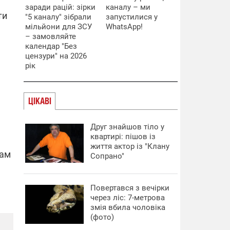
заради рацій: зірки
каналу – ми
ти
"5 каналу" зібрали
запустилися у
мільйони для ЗСУ
WhatsApp!
– замовляйте
календар "Без
цензури" на 2026
рік
ЦІКАВІ
Друг знайшов тіло у
квартирі: пішов із
життя актор із "Клану
кам
Сопрано"
Повертався з вечірки
через ліс: 7-метрова
змія вбила чоловіка
(фото)