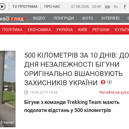
TV-ПРОГРАМА
ПРО НАС
07.08.2026
20 40
ВІДЕО
ЛОНГРІДИ
ФОТО
ІНТЕРВ'Ю
ПОЛІТИКА
ЕКОНОМІКА
УКРАЇНА
КИЇВ
РЕГІОНИ
КУЛЬТ
500 КІЛОМЕТРІВ ЗА 10 ДНІВ: Д
ДНЯ НЕЗАЛЕЖНОСТІ БІГУНИ
ОРИГІНАЛЬНО ВШАНОВУЮТЬ
ЗАХИСНИКІВ УКРАЇНИ
Читайте на рус
19.08.2019 14:08
Бігуни з команди Trekking Team мають
подолати відстань у 500 кілометрів
5 канал