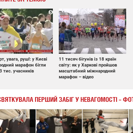
т, увага, руш!: у Києві
11 тисяч бігунів із 18 країн
одний марафон бігли
світу: як у Харкові пройшов
3 тис. учасників
масштабний міжнародний
марафон – відео
ВЯТКУВАЛА ПЕРШИЙ ЗАБІГ У НЕВАГОМОСТІ – ФО