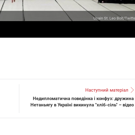
Usain St. Leo Bolt/Twitt
Наступний матеріал
Недипломатична поведінка і конфуз: дружина
Нетаньягу в Україні викинула "хліб-сіль" – відео