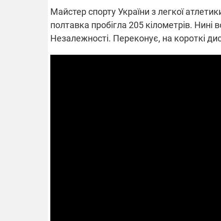
Майстер спорту України з легкої атлети
полтавка пробігла 205 кілометрів. Нині 
Незалежності. Переконує, на короткі дис
ВІДКЛЮЧЕ
Частина спо
областях за
російських о
Готуйте пав
спеку у сер
графіки від
08.09.2025 1
Підтримай
"Машинерію 
виграй леге
Dodge Challe