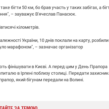
ке бігти 50 км, бо брав участь у таких забігах, а біг
ння", – зауважує В'ячеслав Панасюк.
втисячі кілометрів.
лежності України, 10 днів поклали на карту, розбили
уло марафоном", – зазначає організатор
ють фінішувати в Києві. А перед цим у День Прапора
шпиталю в Ірпені поблизу столиці. Передати захисни
рапор, який бігунам передали на Волині.
ТАЙТЕ ЗА ТЕМОЮ