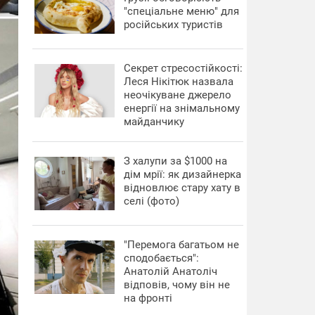
"спеціальне меню" для
російських туристів
Секрет стресостійкості:
Леся Нікітюк назвала
неочікуване джерело
енергії на знімальному
майданчику
З халупи за $1000 на
дім мрії: як дизайнерка
відновлює стару хату в
селі (фото)
"Перемога багатьом не
сподобається":
Анатолій Анатоліч
відповів, чому він не
на фронті