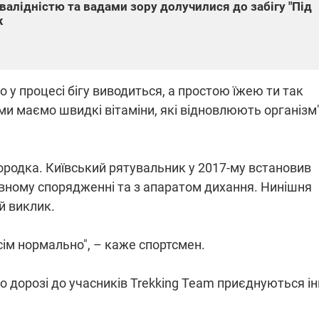
нвалідністю та вадами зору долучилися до забігу "Під
ж
то у процесі бігу виводиться, а простою їжею ти так
и маємо швидкі вітаміни, які відновлюють організм"
родка. Київський рятувальник у 2017-му встановив
повному спорядженні та з апаратом дихання. Нинішня
й виклик.
всім нормально", – каже спортсмен.
о дорозі до учасників Trekking Team приєднуються ін