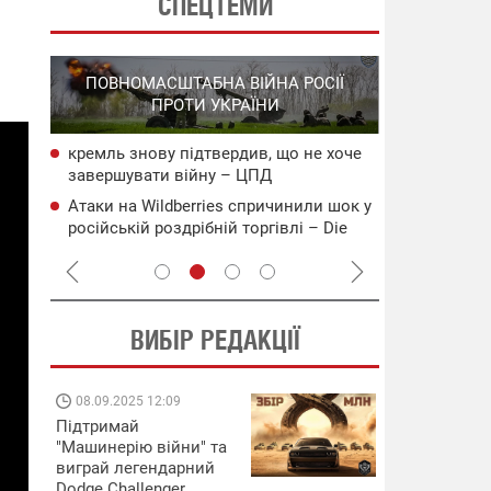
СПЕЦТЕМИ
СПЕЦОПЕРА
ПОВНОМАСШТАБНА ВІЙНА РОСІЇ
НА РО
ПРОТИ УКРАЇНИ
ГО
кремль знову підтвердив, що не хоче
НАБУ
СБС за 48 г
завершувати війну – ЦПД
чого
військових 
Атаки на Wildberries спричинили шок у
сія
В Ялті прол
російській роздрібній торгівлі – Die
пожежа: пор
Welt
ВИБІР РЕДАКЦІЇ
08.09.2025 12:09
11.08.2025 15:
Підтримай
Працюють на
"Машинерію війни" та
передовій:
виграй легендарний
підтримайте
Dodge Challenger
військкорів "5