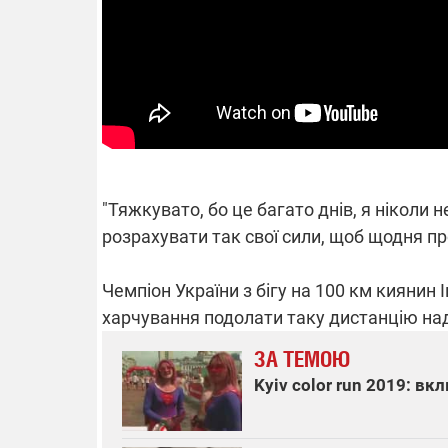
14.11.2025 1
"Око та щит"
РЕБ і пікапи
збір коштів 
одразу чоти
бригад ЗСУ
"Тяжкувато, бо це багато днів, я ніколи н
розрахувати так свої сили, щоб щодня пр
Чемпіон України з бігу на 100 км киянин 
харчування подолати таку дистанцію на
ЗА ТЕМОЮ
Kyiv color run 2019: в