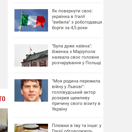
​Як повернути своє:
українка в Італії
"вибила" з роботодавця
борги за 4,5 роки
"Була дуже наївна":
біженка з Маріуполя
назвала своє головне
розчарування у Польщі
"Моя родина пережила
війну у Львові":
голлівудський актор
ТО
розкрив щемливу
причину свого візиту в
Україну
Плювки в їжу та інше: у
Грузії обговорюють