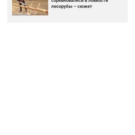
соревновались в ловкости
лесорубы – сюжет