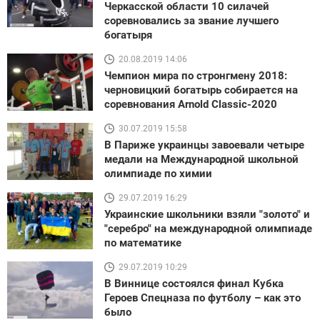
Черкасской области 10 силачей
соревновались за звание лучшего
богатыря
20.08.2019 14:06
Чемпион мира по стронгмену 2018:
черновицкий богатырь собирается на
соревнования Arnold Classic-2020
30.07.2019 15:58
В Париже украинцы завоевали четыре
медали на Международной школьной
олимпиаде по химии
29.07.2019 16:29
Украинские школьники взяли "золото" и
"серебро" на международной олимпиаде
по математике
29.07.2019 10:29
В Виннице состоялся финал Кубка
Героев Спецназа по футболу – как это
было