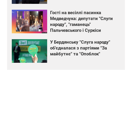
Гості на весіллі пасинка
Медведчука: депутати "Слуги
народу", "гаманець"
Пальчевського і Суркіси
У Бердянську "Слуга народу"
об'єдналася з партіями "За
майбутнє" та "Опоблок"