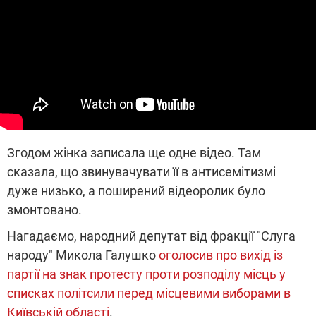
Згодом жінка записала ще одне відео. Там
сказала, що звинувачувати її в антисемітизмі
дуже низько, а поширений відеоролик було
змонтовано.
Нагадаємо, народний депутат від фракції "Слуга
народу" Микола Галушко
оголосив про вихід із
партії на знак протесту проти розподілу місць у
списках політсили перед місцевими виборами в
Київській області
.