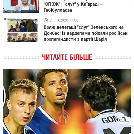
"ОПЗЖ" і "слуг" у Київраді –
Габібуллаєва
21.10.2020 17:08
Вояж делегації "слуг" Зеленського на
Донбас: із нардепами поїхали російські
пропагандисти з партії Шарія
ЧИТАЙТЕ БІЛЬШЕ