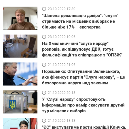
23.10.2020 17:30
"Шалена девальвація довіри": "слуги"
отримають на місцевих виборах не
більше ніж 17% – експертка
23.10.2020 10:06
На Хмельниччині "слуга народу"
розповів, як підкуповує ДВК, готує
фальсифікації та співпрацює з "ОПЗЖ"
21.10.2020 21:06
Порошенко: Опитування Зеленського,
яке фінансує партія "Слуга народу", – це
безсоромна наруга над законом
21.10.2020 20:18
У "Слузі народу" спростовують
інформацію про намір скасувати другий
тур місцевих виборів
21.10.2020 18:13
"ЄС" виступатиме проти коаліції Кличка,