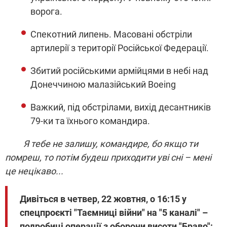
ворога.
Спекотний липень. Масовані обстріли
артилерії з території Російської Федерації.
Збитий російськими армійцями в небі над
Донеччиною малазійський Boeing
Важкий, під обстрілами, вихід десантників
79-ки та їхнього командира.
Я тебе не залишу, командире, бо якщо ти
помреш, то потім будеш приходити уві сні – мені
це нецікаво...
Дивіться в четвер, 22 жовтня, о 16:15 у
спецпроєкті "Таємниці війни" на "5 каналі" –
подробиці операції з оборони висоти "Браво":