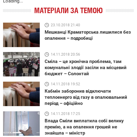
Loading...
МАТЕРІАЛИ ЗА ТЕМОЮ
23.10.2018 21:40
Мешканці Краматорська лишилися без
опалення – подробиці
14.11.2018 20:56
Сміла – це хронічна проблема, там
комунальні злодії засіли на місцевий
бюджет – Солонтай
14.11.2018 19:52
Кабмін заборонив відключати
теплоенерго від газу в опалювальний
період – офіційно
14.11.2018 17:25
Влада Сміли виплатила собі велику
премію, а на опалення грошей не
знайшла – міністр