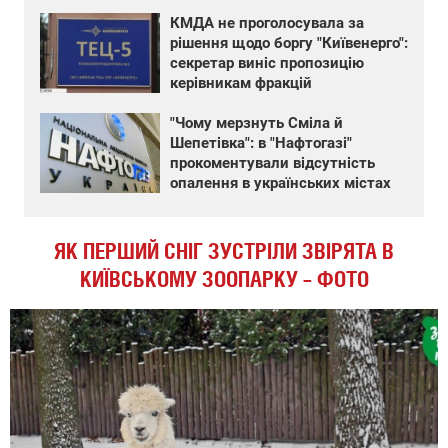
КМДА не проголосувала за
рішення щодо боргу "Київенерго":
секретар виніс пропозицію
керівникам фракцій
"Чому мерзнуть Сміла й
Шепетівка": в "Нафтогазі"
прокоментували відсутність
опалення в українських містах
ЯК ПЕРШИЙ СНІГ ЗУСТРІЛИ ЗВІРЯТА В
КИЇВСЬКОМУ ЗООПАРКУ – ФОТО