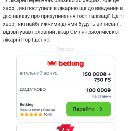
"У лікарні перебуває близько 30 хворих. Але це
хворі , які поступили в лікарню ще до введення в
дію наказу про призупинення госпіталізації. Це ті
хворі, які найближчими днями будуть виписані", –
відзвітував головний лікар Смілянської міської
лікарні Ігор Іщенко.