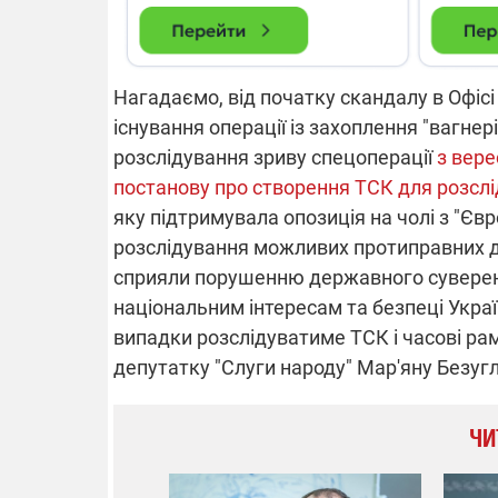
Нагадаємо, від початку скандалу в Офіс
існування операції із захоплення "вагне
розслідування зриву спецоперації
з вере
постанову про створення ТСК для розслі
яку підтримувала опозиція на чолі з "Є
розслідування можливих протиправних ді
сприяли порушенню державного сувереніте
національним інтересам та безпеці Україн
випадки розслідуватиме ТСК і часові рам
депутатку "Слуги народу" Мар'яну Безу
ЧИ