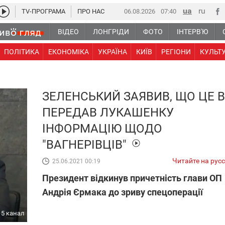
TV-ПРОГРАМА
ПРО НАС
06.08.2026
07:40
ВІДЕО
ЛОНГРІДИ
ФОТО
ІНТЕРВ'Ю
ПОЛІТИКА
ЕКОНОМІКА
УКРАЇНА
КИЇВ
РЕГІОНИ
КУЛЬТ
ЗЕЛЕНСЬКИЙ ЗАЯВИВ, ЩО ЦЕ В
ПЕРЕДАВ ЛУКАШЕНКУ
ІНФОРМАЦІЮ ЩОДО
"ВАГНЕРІВЦІВ"
Читайте на рус
25.06.2021 00:19
Президент відкинув причетність глави ОП
Андрія Єрмака до зриву спецоперації
5 канал