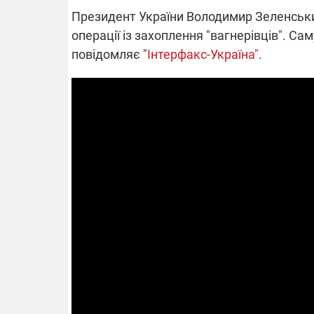
Президент України Володимир Зеленський
операції із захоплення "вагнерівців". Са
повідомляє "
Інтерфакс-Україна"
.
ВІДКЛЮЧЕ
Частина спо
областях за
російських о
Готуйте пав
спеку у сер
графіки від
08.09.2025 1
Підтримай
"Машинерію 
виграй леге
Dodge Challe