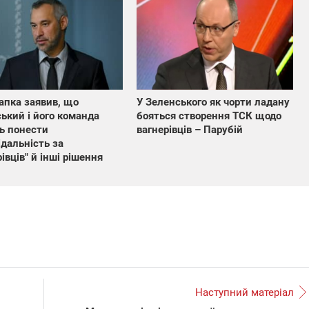
пка заявив, що
У Зеленського як чорти ладану
ький і його команда
бояться створення ТСК щодо
ь понести
вагнерівців – Парубій
ідальність за
івців" й інші рішення
Наступний матеріал