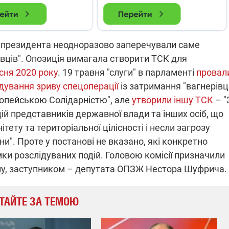
і президента неодноразово заперечували саме
рівців". Опозиція вимагала створити ТСК для
сня 2020 року
. 19 травня "слуги" в парламенті
провал
дування зриву спецоперації
із затримання "вагнерівці
вропейською Солідарністю", але
утворили іншу ТСК
– "
й представників державної влади та інших осіб, що
ту та територіальної цілісності і несли загрозу
и". Проте у постанові не вказано, які конкретно
ки розслідуваних подій. Головою комісії призначили
глу, заступником – депутата ОПЗЖ Нестора Шуфрича.
ТАЙТЕ ЗА ТЕМОЮ