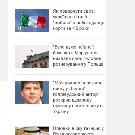
​Як повернути своє:
українка в Італії
"вибила" з роботодавця
борги за 4,5 роки
"Була дуже наївна":
біженка з Маріуполя
назвала своє головне
розчарування у Польщі
"Моя родина пережила
війну у Львові":
голлівудський актор
розкрив щемливу
причину свого візиту в
Україну
Плювки в їжу та інше: у
Грузії обговорюють