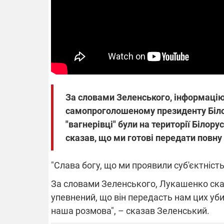
14.11.2025 1
"Око та щит"
РЕБ і пікапи
збір коштів 
одразу чоти
бригад ЗСУ
За словами Зеленського, інформацію 
самопроголошеному президенту Білор
"вагнерівці" були на території Білор
сказав, що ми готові передати повну
"Слава богу, що ми проявили суб'єктність
За словами Зеленського, Лукашенко сказа
упевнений, що він передасть нам цих убив
наша розмова", – сказав Зеленський.