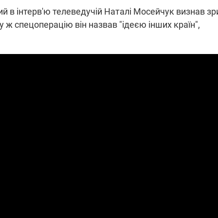
 в інтерв'ю телеведучій Наталі Мосейчук визнав зр
му ж спецоперацію він назвав "ідеєю інших країн",
ПЛІВКИ МІНДІЧА: СПРАВА
ННЯ СВІТЛА В УКРАЇНІ
ОБОРУДОК ДРУГА ЗЕЛЕНСЬКО
живачів у чотирьох
Нова підозра у справі Міндіча: 
лишається без світла після
взялося за колишнього виконав
бстрілів
директора Енергоатому
ербанки: через аномальну
З колишнього віцепрем'єра Олек
пні, можуть повернутися
Чернишова зняли електронний
ключень – подробиці
браслет стеження
2:09
11.08.2025 15:16
Працюють на
війни" та
передовій:
ндарний
підтримайте
nger
військкорів "5 каналу",