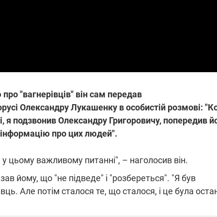
які знімають на
найгарячіших
напрямках фронту
7:15
04.12.2025 12:37
: дрони,
"Відправте
 – триває
Вернадського на
на потреби
фронт": стрілецька
рьох
бригада Повітряних
сил ЗСУ збирає на
НРК Numo
про "вагнерівців" він сам передав
усі Олександру Лукашенку в особистій розмові: "К
усі, я подзвонив Олександру Григоровичу, попередив й
 інформацію про цих людей".
 у цьому важливому питанні", – наголосив він.
в йому, що "не підведе" і "розбереться". "Я був
ць. Але потім сталося те, що сталося, і це була оста