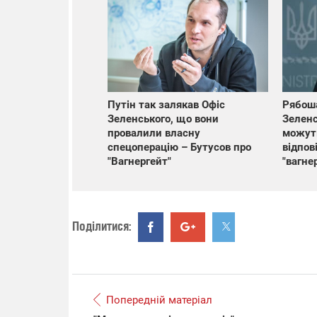
Путін так залякав Офіс
Рябоша
Зеленського, що вони
Зеленс
провалили власну
можут
спецоперацію – Бутусов про
відпов
"Вагнергейт"
"вагнер
Поділитися:
Попередній матеріал