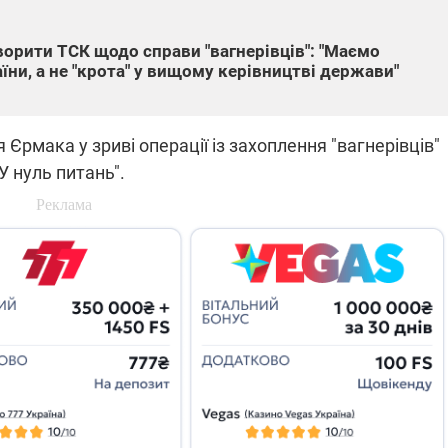
орити ТСК щодо справи "вагнерівців": "Маємо
їни, а не "крота" у вищому керівництві держави"
Єрмака у зриві операції із захоплення "вагнерівців"
У нуль питань".