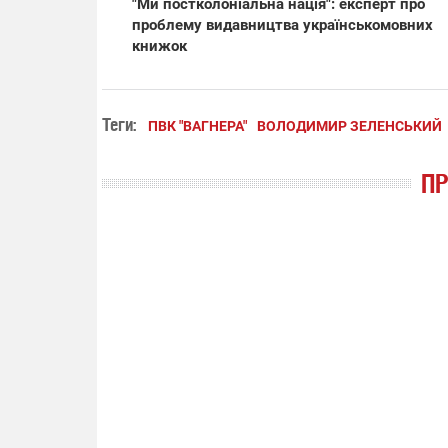
"Ми постколоніальна нація": експерт про
проблему видавництва українськомовних
книжок
Теги:
ПВК "ВАГНЕРА"
ВОЛОДИМИР ЗЕЛЕНСЬКИЙ
П