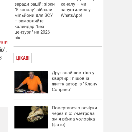
заради рацій: зірки
каналу – ми
"5 каналу" зібрали
запустилися у
мільйони для ЗСУ
WhatsApp!
– замовляйте
календар "Без
цензури" на 2026
рік
или
в",
З
ЦІКАВІ
Друг знайшов тіло у
квартирі: пішов із
життя актор із "Клану
Сопрано"
Повертався з вечірки
через ліс: 7-метрова
змія вбила чоловіка
(фото)