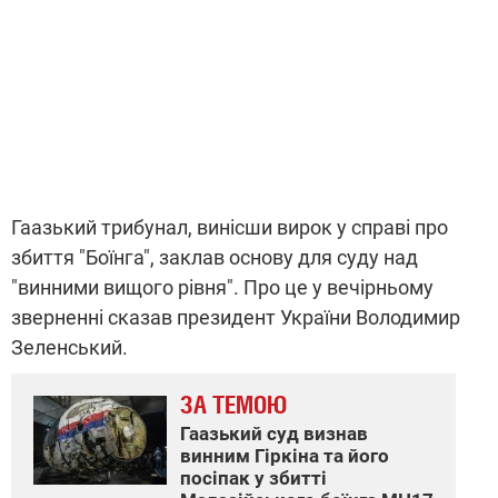
Гаазький трибунал, винісши вирок у справі про
збиття "Боїнга", заклав основу для суду над
"винними вищого рівня". Про це у вечірньому
зверненні сказав президент України Володимир
Зеленський.
ЗА ТЕМОЮ
Гаазький суд визнав
винним Гіркіна та його
посіпак у збитті