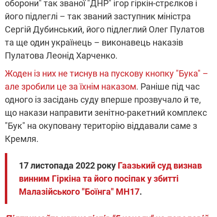
оборони" так званої "ДНР" ігор гіркін-стрєлков і
його підлеглі – так званий заступник міністра
Сергій Дубинський, його підлеглий Олег Пулатов
та ще один українець – виконавець наказів
Пулатова Леонід Харченко.
Жоден із них не тиснув на пускову кнопку "Бука" –
але зробили це за їхнім наказом
. Раніше під час
одного із засідань суду вперше прозвучало й те,
що накази направити зенітно-ракетний комплекс
"Бук" на окуповану територію віддавали саме з
Кремля.
17 листопада 2022 року
Гаазький суд визнав
винним Гіркіна та його посіпак у збитті
Малазійського "Боїнга" МН17
.