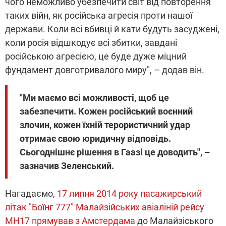
чого неможливо убезпечити світ від повторення
таких війн, як російська агресія проти нашої
держави. Коли всі вбивці й кати будуть засуджені,
коли росія відшкодує всі збитки, завдані
російською агресією, це буде дуже міцний
фундамент довготривалого миру", – додав він.
"Ми маємо всі можливості, щоб це
забезпечити. Кожен російський воєнний
злочин, кожен їхній терористичний удар
отримає свою юридичну відповідь.
Сьогоднішнє рішення в Гаазі це доводить", –
зазначив Зеленський.
Нагадаємо,
17 липня 2014 року пасажирський
літак "Боїнг 777" Малайзійських авіаліній рейсу
МН17 прямував з Амстердама
до Малайзіського