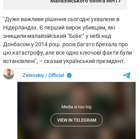
Малазійського боїнга МН17
"Дуже важливе рішення сьогодні ухвалене в
Нідерландах. Є перший вирок убивцям, які
знищили малайзійський "Боїнг" у небі над
Донбасом у 2014 році. росія багато брехала про
цю катастрофу, але все одно ключові факти були
встановлені", – сказав український президент.