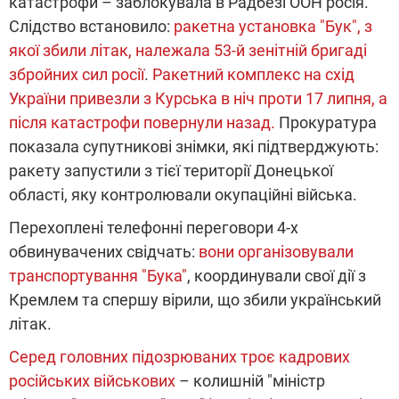
катастрофи – заблокувала в Радбезі ООН росія.
Слідство встановило:
ракетна установка "Бук", з
якої збили літак, належала 53-й зенітній бригаді
збройних сил росії
.
Ракетний комплекс на схід
України привезли з Курська в ніч проти 17 липня, а
після катастрофи повернули назад.
Прокуратура
показала супутникові знімки, які підтверджують:
ракету запустили з тієї території Донецької
області, яку контролювали окупаційні війська.
Перехоплені телефонні переговори 4-х
обвинувачених свідчать:
вони організовували
транспортування "Бука"
, координували свої дії з
Кремлем та спершу вірили, що збили український
літак.
Серед головних підозрюваних троє кадрових
російських військових
– колишній "міністр