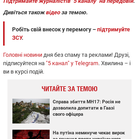
Підтримайте журналістів "5 каналу" на передовій
.
Дивіться також
відео
за темою.
Робіть свій внесок у перемогу –
підтримуйте
ЗСУ
.
Головні новини
дня без спаму та реклами! Друзі,
підписуйтеся на
"5 канал" у Telegram
. Хвилина – і
ви в курсі подій.
ЧИТАЙТЕ ЗА ТЕМОЮ
Справа збиття MH17: Росія не
дозволила допитати в Гаазі
свого офіцера
На путіна неминуче чекає вирок
за геноцид проти українського