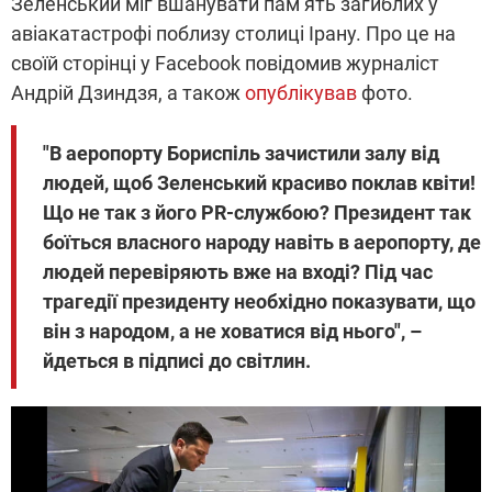
Зеленський міг вшанувати пам’ять загиблих у
авіакатастрофі поблизу столиці Ірану. Про це на
своїй сторінці у Facebook повідомив журналіст
Андрій Дзиндзя, а також
опублікував
фото.
"В аеропорту Бориспіль зачистили залу від
людей, щоб Зеленський красиво поклав квіти!
Що не так з його PR-службою? Президент так
боїться власного народу навіть в аеропорту, де
людей перевіряють вже на вході? Під час
трагедії президенту необхідно показувати, що
він з народом, а не ховатися від нього", –
йдеться в підписі до світлин.