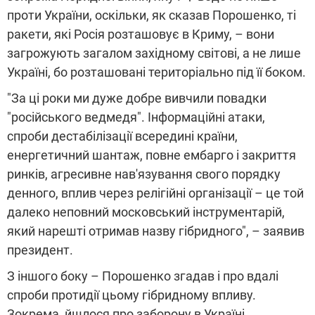
проти України, оскільки, як сказав Порошенко, ті
ракети, які Росія розташовує в Криму, – вони
загрожують загалом західному світові, а не лише
Україні, бо розташовані територіально під її боком.
"За ці роки ми дуже добре вивчили повадки
"російського ведмедя". Інформаційні атаки,
спроби дестабілізації всередині країни,
енергетичний шантаж, повне ембарго і закриття
ринків, агресивне нав'язування свого порядку
денного, вплив через релігійні організації – це той
далеко неповний московський інструментарій,
який нарешті отримав назву гібридного", – заявив
президент.
З іншого боку – Порошенко згадав і про вдалі
спроби протидії цьому гібридному впливу.
Зокрема, йшлося про заборону в Україні