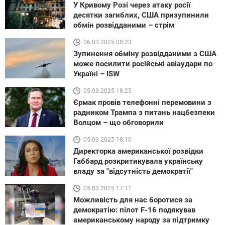
У Кривому Розі через атаку росії
десятки загиблих, США призупинили
обмін розвідданими – стрім
06.03.2025 08:23
Зупинення обміну розвідданими з США
може посилити російські авіаудари по
Україні – ISW
05.03.2025 18:25
Єрмак провів телефонні перемовини з
радником Трампа з питань нацбезпеки
Волцом – що обговорили
05.03.2025 18:10
Директорка американської розвідки
Габбард розкритикувала українську
владу за "відсутність демократії"
05.03.2025 17:11
Можливість для нас боротися за
демократію: пілот F-16 подякував
американському народу за підтримку