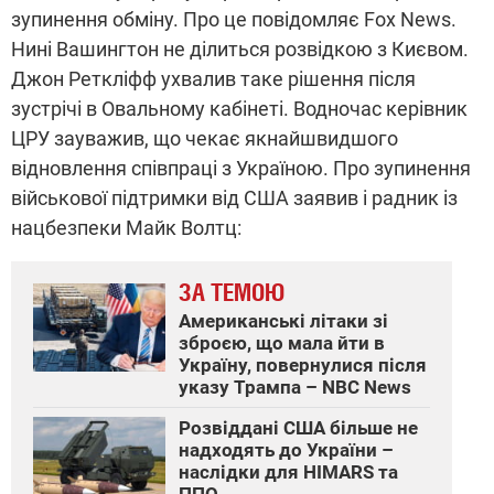
зупинення обміну. Про це повідомляє Fox News.
Нині Вашингтон не ділиться розвідкою з Києвом.
Джон Реткліфф ухвалив таке рішення після
зустрічі в Овальному кабінеті. Водночас керівник
ЦРУ зауважив, що чекає якнайшвидшого
відновлення співпраці з Україною. Про зупинення
військової підтримки від США заявив і радник із
нацбезпеки Майк Волтц:
ЗА ТЕМОЮ
Американські літаки зі
зброєю, що мала йти в
Україну, повернулися після
указу Трампа – NBC News
Розвіддані США більше не
надходять до України –
наслідки для HIMARS та
ППО