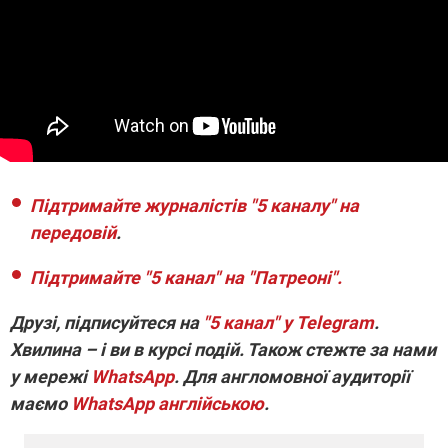
Підтримайте журналістів "5 каналу" на
передовій
.
Підтримайте "5 канал" на "Патреоні".
Друзі, підписуйтеся на
"5 канал" у Telegram
.
Хвилина – і ви в курсі подій. Також стежте за нами
у мережі
WhatsApp
. Для англомовної аудиторії
маємо
WhatsApp англійською
.