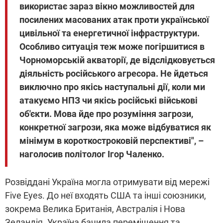
використає зараз вікно можливостей для
посилених масованих атак проти української
цивільної та енергетичної інфраструктури.
Особливо ситуація теж може погіршитися в
Чорноморській акваторії, де відслідковується
діяльність російського агресора. Не йдеться
виключно про якісь наступальні дії, коли ми
атакуємо НПЗ чи якісь російські військові
об'єкти. Мова йде про розуміння загрози,
конкретної загрози, яка може відбуватися як
мінімум в короткостроковій перспективі", –
наголосив політолог Ігор Чаленко.
Розвіддані Україна могла отримувати від мережі
Five Eyes. До неї входять США та інші союзники,
зокрема Велика Британія, Австралія і Нова
Зеландія. Україна бачила переміщення та