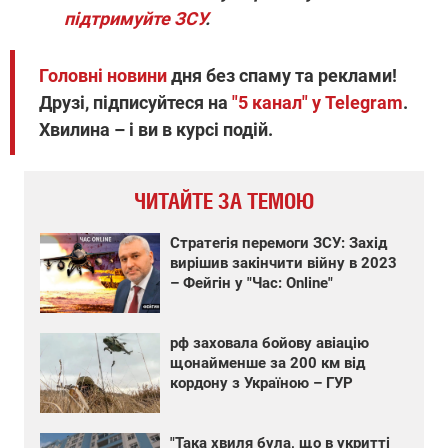
підтримуйте ЗСУ
.
Головні новини
дня без спаму та реклами!
Друзі, підписуйтеся на
"5 канал" у Telegram
.
Хвилина – і ви в курсі подій.
ЧИТАЙТЕ ЗА ТЕМОЮ
Стратегія перемоги ЗСУ: Захід
вирішив закінчити війну в 2023
– Фейгін у "Час: Online"
рф заховала бойову авіацію
щонайменше за 200 км від
кордону з Україною – ГУР
"Така хвиля була, що в укритті