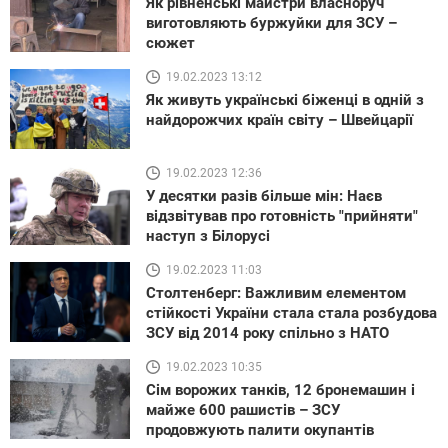
Як рівненські майстри власноруч
виготовляють буржуйки для ЗСУ –
сюжет
19.02.2023 13:12
Як живуть українські біженці в одній з
найдорожчих країн світу – Швейцарії
19.02.2023 12:36
У десятки разів більше мін: Наєв
відзвітував про готовність "прийняти"
наступ з Білорусі
19.02.2023 11:03
Столтенберг: Важливим елементом
стійкості України стала стала розбудова
ЗСУ від 2014 року спільно з НАТО
19.02.2023 10:35
Сім ворожих танків, 12 бронемашин і
майже 600 рашистів – ЗСУ
продовжують палити окупантів