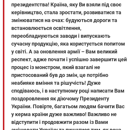
президентства! Країна, яку Ви взяли під своє
керівництво, стала зростати, розвиватися та
змінюватися на очах: будуються дороги та
встановлюється освітлення,
переобладнуються заводи і випускають
сучасну продукцію, яка користується попитом
у світі. А за оновлення армії – Вам великий
респект, адже почати і успішно завершити цей
процес із монстром, який взагалі не
пристосований був до змін, це потрібно
неабияке вміння та рішучість! Дуже
сподіваюсь, і в наступному році написати Вам
поздоровлення як діючому Президенту
України. Повірте, багатьом людям бачити Вас
у керма країни дуже важливо! Важливо не
відступити і продовжити разом із Вами
змінювати Україну та пишатися тим, як вона