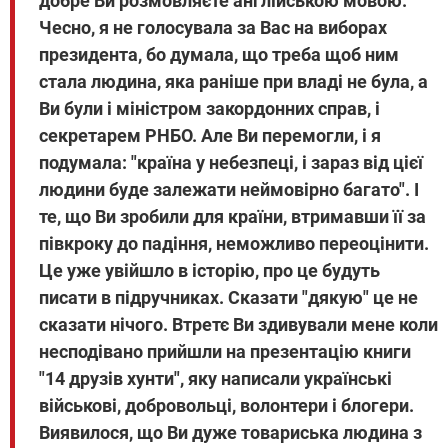
добре Ви розмовляєте англійською мовою.
Чесно, я не голосувала за Вас на виборах
президента, бо думала, що треба щоб ним
стала людина, яка раніше при владі не була, а
Ви були і міністром закордонних справ, і
секретарем РНБО. Але Ви перемогли, і я
подумала: "країна у небезпеці, і зараз від цієї
людини буде залежати неймовірно багато". І
те, що Ви зробили для країни, втримавши її за
півкроку до падіння, неможливо переоцінити.
Це уже увійшло в історію, про це будуть
писати в підручниках. Сказати "дякую" це не
сказати нічого.
Втретє Ви здивували мене коли
несподівано прийшли на презентацію книги
"14 друзів хунти", яку написали українські
військові, добровольці, волонтери і блогери.
Виявилося, що Ви дуже товариська людина з