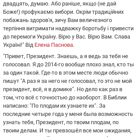
двадцять, думаю. Або раніше, якщо (не дай
Боже!) профукаємо вибори. Окрім традиційних
побажань здоров'я, зичу Вам величезного
терпіння витримати надважку боротьбу і привести
до перемоги Україну. Вірю у Вас. Вірю Вам. Слава
Україні!" Від
Елена Паснова
.
"Привет, Президент. Знаешь, а я ведь за тебя не
голосовал. Я до 2014-го вообще плохо знал, кто ты
за один такой. Где-то в этом месте люди обычно
пишут "А раз я за него не голосовал, то это не мой
президент, всё, я в домике". Но дело как раз в
том, что всё с точностью до наоборот. В Библии
написано: "По плодам их узнаете их". За
последние четыре года у меня была возможность
узнать тебя, Президент, по твоим плодам, по
твоим делам. И ты превзошёл все мои ожидания,