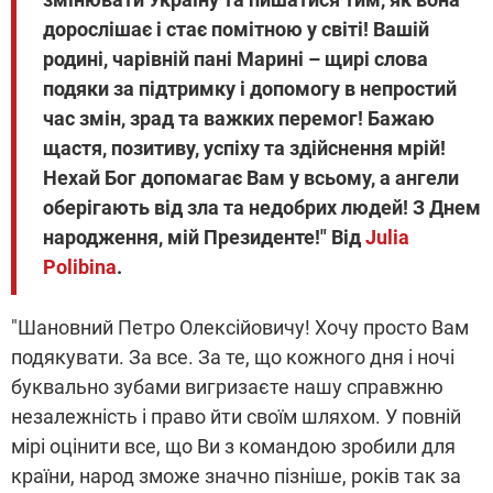
дорослішає і стає помітною у світі! Вашій
родині, чарівній пані Марині – щирі слова
подяки за підтримку і допомогу в непростий
час змін, зрад та важких перемог! Бажаю
щастя, позитиву, успіху та здійснення мрій!
Нехай Бог допомагає Вам у всьому, а ангели
оберігають від зла та недобрих людей! З Днем
народження, мій Президенте!" Від
Julia
Polibina
.
"Шановний Петро Олексійовичу! Хочу просто Вам
подякувати. За все. За те, що кожного дня і ночі
буквально зубами вигризаєте нашу справжню
незалежність і право йти своїм шляхом. У повній
мірі оцінити все, що Ви з командою зробили для
країни, народ зможе значно пізніше, років так за