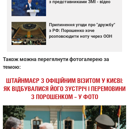
з представниками ЗМІ - відео
Припинення угоди про "дружбу"
з РФ: Порошенко хоче
розповсюдити ноту через ООН
Також можна перегялнути фотогалерею за
темою:
ШТАЙНМАЄР З ОФІЦІЙНИМ ВІЗИТОМ У КИЄВІ:
ЯК ВІДБУВАЛИСЯ ЙОГО ЗУСТРІЧ І ПЕРЕМОВИНИ
З ПОРОШЕНКОМ – У ФОТО