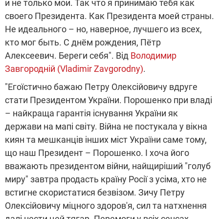
и не только мои. Так что я принимаю тебя как
своего Президента. Как Президента моей страны.
Не идеального – но, наверное, лучшего из всех,
кто мог быть. С днём рождения, Пётр
Алексеевич. Береги себя". Від
Володимир
Завгородній (Vladimir Zavgorodny)
.
"Егоїстично бажаю Петру Олексійовичу вдруге
стати Президентом України. Порошенко при владі
– найкраща гарантія існування України як
держави на мапі світу. Війна не постукала у вікна
киян та мешканців інших міст України саме тому,
що наш Президент – Порошенко. І хоча його
вважають президентом війни, найщиріший "голуб
миру" завтра продасть країну Росії з усіма, хто не
встигне скористатися безвізом. Зичу Петру
Олексійовичу міцного здоров'я, сил та натхнення
далі нести цей тягар. Перемоги у всіх сенсах