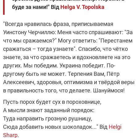
буде за нами!" Від
Helga V. Topolska
"Всегда нравилась фраза, приписываемая
Уинстону Черчиллю: Меня часто спрашивают: "За
что мы сражаемся?" Могу ответить: "Перестанем
сражаться – тогда узнаете". Спасибо, что чётко
знаете, за что сражаетесь и вдохновляете на это
других. Мы победим. Украина победит. По-
другому быть не может. Терпения Вам, Пётр
Алексеевич, здоровья, оптимизма и твёрдой веры
в правильность того, что делаете. Шануймося!
Пусть порох будет сух в пороховнице,
А мысли знают заданный порядок:
Туда направить грозную рушницу,
Сюда добавить новых шоколадок..." Від
Helgi
Sharp
.