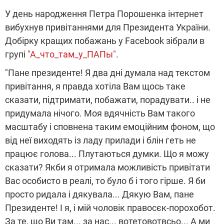
У день народження Петра Порошенка інтернет
вибухнув привітаннями для Президента України.
Добірку кращих побажань у Facebook зібрали в
групі
"А_что_там_у_ПАПы"
.
"Пане президенте! Я два дні думала над текстом
привітання, я правда хотіла Вам щось таке
сказати, підтримати, побажати, порадувати.. і не
придумала нічого. Моя вдячність Вам такого
масштабу і сповнена таким емоційним фоном, що
від неї виходять із ладу прилади і блін геть не
працює голова... Плутаються думки. Що я можу
сказати? Якби я отримала можливість привітати
Вас особисто в реалі, то було б і того гірше. Я би
просто ридала і дякувала... Дякую Вам, пане
Президенте! І я, і мій чоловік правосєк-порохобот.
За те, що Ви там... за нас... вотетовотвсьо... А ми