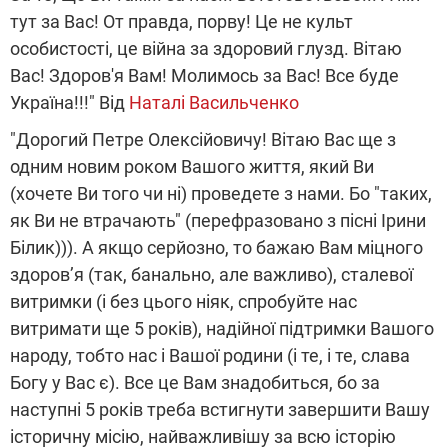
тут за Вас! От правда, порву! Це не культ
особистості, це війна за здоровий глузд. Вітаю
Вас! Здоров'я Вам! Молимось за Вас! Все буде
Україна!!!" Від
Наталі Васильченко
"Дорогий Петре Олексійовичу! Вітаю Вас ще з
одним новим роком Вашого життя, який Ви
(хочете Ви того чи ні) проведете з нами. Бо "таких,
як Ви не втрачають" (перефразовано з пісні Ірини
Білик))). А якщо серйозно, то бажаю Вам міцного
здоров’я (так, банально, але важливо), сталевої
витримки (і без цього ніяк, спробуйте нас
витримати ще 5 років), надійної підтримки Вашого
народу, тобто нас і Вашої родини (і те, і те, слава
Богу у Вас є). Все це Вам знадобиться, бо за
наступні 5 років треба встигнути завершити Вашу
історичну місію, найважливішу за всю історію