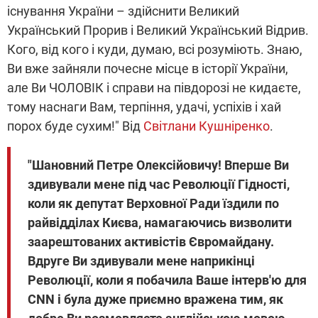
існування України – здійснити Великий
Український Прорив і Великий Український Відрив.
Кого, від кого і куди, думаю, всі розуміють. Знаю,
Ви вже зайняли почесне місце в історії України,
але Ви ЧОЛОВІК і справи на півдорозі не кидаєте,
тому наснаги Вам, терпіння, удачі, успіхів і хай
порох буде сухим!" Від
Світлани Кушніренко
.
"Шановний Петре Олексійовичу!
Вперше Ви
здивували мене під час Революції Гідності,
коли як депутат Верховної Ради їздили по
райвідділах Києва, намагаючись визволити
заарештованих активістів Євромайдану.
Вдруге Ви здивували мене наприкінці
Революції, коли я побачила Ваше інтерв'ю для
CNN і була дуже приємно вражена тим, як