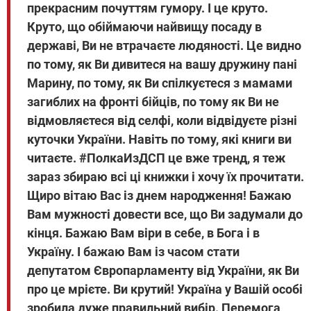
прекрасним почуттям гумору. І це круто.
Круто, що обіймаючи найвищу посаду в
державі, Ви не втрачаєте людяності. Це видно
по тому, як Ви дивитеся на вашу дружину пані
Марину, по тому, як Ви спілкуєтеся з мамами
загиблих на фронті бійців, по тому як Ви не
відмовляєтеся від селфі, коли відвідуєте різні
куточки України. Навіть по тому, які книги ви
читаєте. #ПолкаИзДСП це вже тренд, я теж
зараз збираю всі ці книжки і хочу їх прочитати.
Щиро вітаю Вас із днем народження! Бажаю
Вам мужності довести все, що Ви задумали до
кінця. Бажаю Вам віри в себе, в Бога і в
Україну. І бажаю Вам із часом стати
депутатом Європарламенту від України, як Ви
про це мрієте. Ви крутий! Україна у Вашій особі
зробила дуже правильний вибір. Перемога