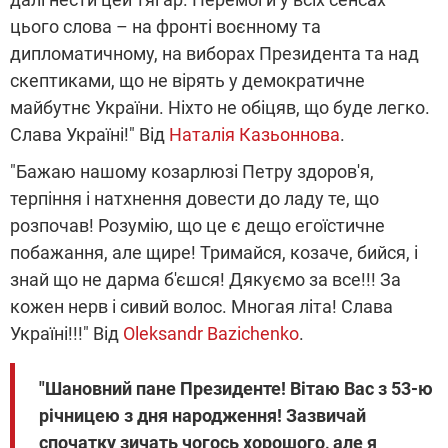
цього слова – на фронті воєнному та
дипломатичному, на виборах Президента та над
скептиками, що не вірять у демократичне
майбутнє України. Ніхто не обіцяв, що буде легко.
Слава Україні!" Від
Наталія Казьоннова
.
"Бажаю нашому козарлюзі Петру здоров'я,
терпіння і натхнення довести до ладу те, що
розпочав! Розумію, що це є дещо егоїстичне
побажання, але щире! Тримайся, козаче, бийся, і
знай що не дарма б'єшся! Дякуємо за все!!! За
кожен нерв і сивий волос. Многая літа! Слава
Україні!!!" Від
Oleksandr Bazichenko
.
"Шановний пане Президенте! Вітаю Вас з 53-ю
річницею з дня народження! Зазвичай
спочатку зичать чогось хорошого, але я