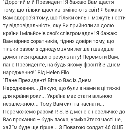
"Дорогий мій Президент! Я бажаю Вам щастя
тому, що тільки щасливі змінюють світ! Я бажаю
Вам здоров'я тому, що тільки сильні можуть нести
ту відповідальність, яку Ви прийняли за долю
країни і мільйонів своїх співгромадян! Я бажаю
Вам вірних соратників, гідних довіри тому, що
тільки разом з однодумцями легше і швидше
домогтися кращого результату! Перемоги Вам,
пане Президенте, на будь-якому фронті! З Днем
народження!" Від Helen Filo.
"Пане Президент! Вітаю Вас із Днем
Народження... Дякую, що були з нами в ці тяжкі
для країни роки... Україна має стати вільною і
незалежною... Тому Вам сил та наснаги...
Переможемо разом! P. S. Від мене є невеличке до
Вас прохання – будь ласка, усміхайтеся частіше,
хай їм буде ще гірше... З Повагою солдат 46 ОШБ