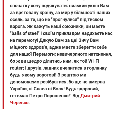
спочатку хочу подякувати: низький уклін Вам
за врятовану країну, за мир у більшості наших
осель, за те, що не "прогнулися" під тиском
ворога. Як кажуть наші союзники, Ви маєте
"balls of steel" і своїм прикладом надихаєте нас
на перемогу! Дякую Вам за це! Зичу Вам
міцного здоров'я, адже маєте зберегти себе
для нашої Перемоги; невичерпного натхнення,
бо ж ви щедро ділитись ним, як той Wi-Fi
router; і друзів, ладних вчепитися в горлянку
будь-якому ворогові! З рештою ми
допоможемо розібратися, бо ще не вмерла
України, ні Слава ні Воля! Будь здоровий,
гетьман Петро Порошенко!" Від
Дмитрий
Черевко
.