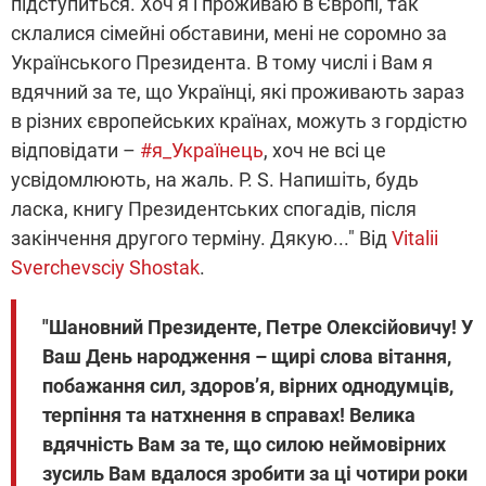
підступиться. Хоч я і проживаю в Європі, так
склалися сімейні обставини, мені не соромно за
Українського Президента. В тому числі і Вам я
вдячний за те, що Українці, які проживають зараз
в різних європейських країнах, можуть з гордістю
відповідати –
#я_Українець
, хоч не всі це
усвідомлюють, на жаль. P. S. Напишіть, будь
ласка, книгу Президентських спогадів, після
закінчення другого терміну. Дякую..." Від
Vitalii
Sverchevsciy Shostak
.
"Шановний Президенте, Петре Олексійовичу! У
Ваш День народження – щирі слова вітання,
побажання сил, здоров’я, вірних однодумців,
терпіння та натхнення в справах! Велика
вдячність Вам за те, що силою неймовірних
зусиль Вам вдалося зробити за ці чотири роки