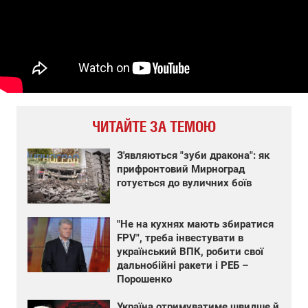
ЧИТАЙТЕ ЗА ТЕМОЮ
З'являються "зуби дракона": як
прифронтовий Мирноград
готується до вуличних боїв
"Не на кухнях мають збиратися
FPV", треба інвестувати в
український ВПК, робити свої
дальнобійні ракети і РЕБ –
Порошенко
Україна отримуватиме швидше й