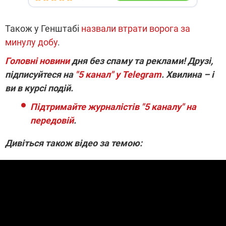
Також у Генштабі
назвали втрати ворога за
минулу добу
.
Головні новини
дня без спаму та реклами! Друзі,
підписуйтеся на
"5 канал" у Telegram
. Хвилина – і
ви в курсі подій.
Підтримайте журналістів "5 каналу" на
передовій
.
Дивіться також відео за темою: