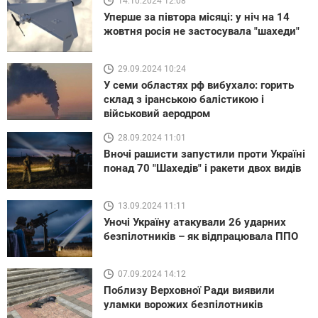
14.10.2024 12:08
Уперше за півтора місяці: у ніч на 14
жовтня росія не застосувала "шахеди"
29.09.2024 10:24
У семи областях рф вибухало: горить
склад з іранською балістикою і
військовий аеродром
28.09.2024 11:01
Вночі рашисти запустили проти Україні
понад 70 "Шахедів" і ракети двох видів
13.09.2024 11:11
Уночі Україну атакували 26 ударних
безпілотників – як відпрацювала ППО
07.09.2024 14:12
Поблизу Верховної Ради виявили
уламки ворожих безпілотників