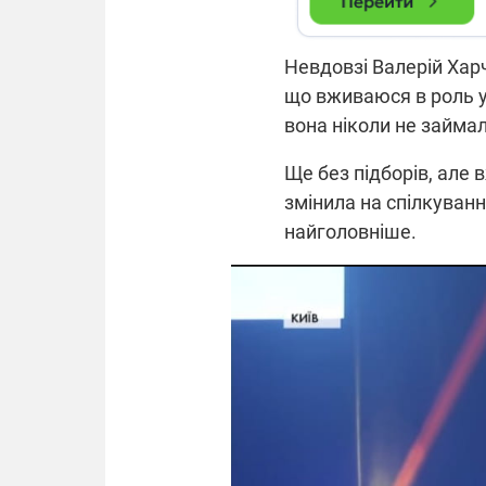
Невдовзі Валерій Харч
що вживаюся в роль у 
вона ніколи не займал
Ще без підборів, але 
змінила на спілкуван
найголовніше.