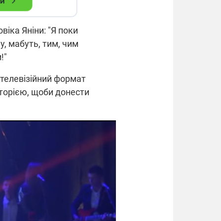
віка Яніни: "Я поки
у, мабуть, тим, чим
!"
 телевізійний формат
иторією, щоби донести