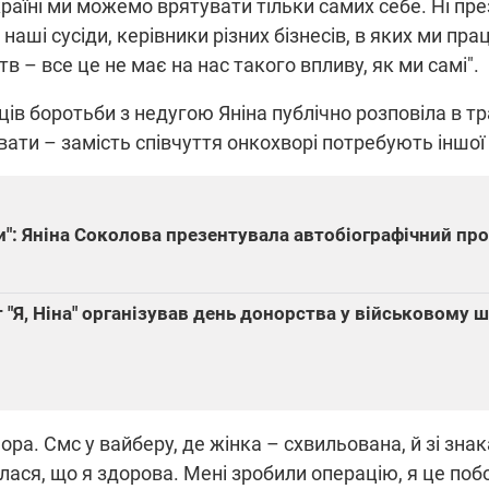
раїні ми можемо врятувати тільки самих себе. Ні пре
і наші сусіди, керівники різних бізнесів, в яких ми п
 – все це не має на нас такого впливу, як ми самі".
ців боротьби з недугою Яніна публічно розповіла в тра
ти – замість співчуття онкохворі потребують іншої
и": Яніна Соколова презентувала автобіографічний прое
т "Я, Ніна" організував день донорства у військовому 
ора. Смс у вайберу, де жінка – схвильована, й зі зн
налася, що я здорова. Мені зробили операцію, я це по