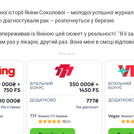
ої історії Яніни Соколової – молодої успішної журнал
но діагностували рак – розпочнуться у березні.
переживав із Яніною цей сюжет у реальності: "Я її за
м раз у лікарні, другий раз. Вона мені в смсці відпов