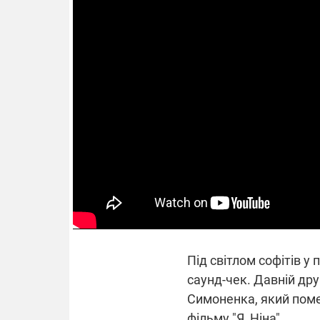
Під світлом софітів у
саунд-чек. Давній дру
Симоненка, який поме
фільму "Я, Ніна".