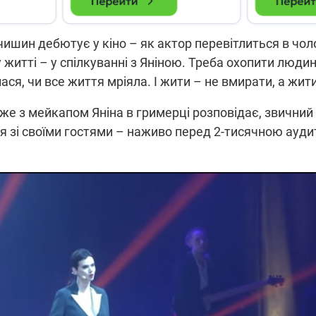
ишин дебютує у кіно – як актор перевітлиться в чоло
житті – у спілкуванні з Яніною. Треба охопити людин
ася, чи все життя мріяла. І жити – не вмирати, а жити
вже з мейкапом Яніна в гримерці розповідає, звичний
ня зі своїми гостями – наживо перед 2-тисячною ауд