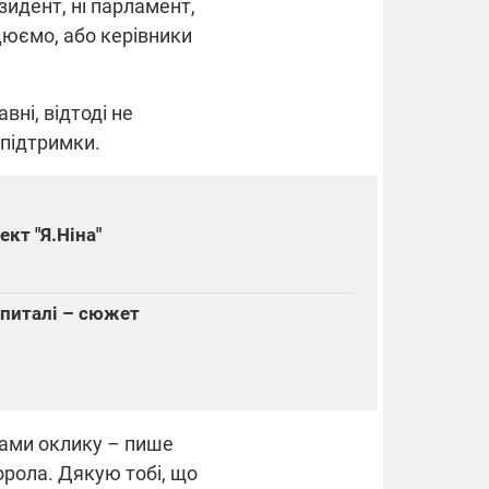
зидент, ні парламент,
рацюємо, або керівники
вні, відтоді не
 підтримки.
кт "Я.Ніна"
шпиталі – сюжет
аками оклику – пише
борола. Дякую тобі, що