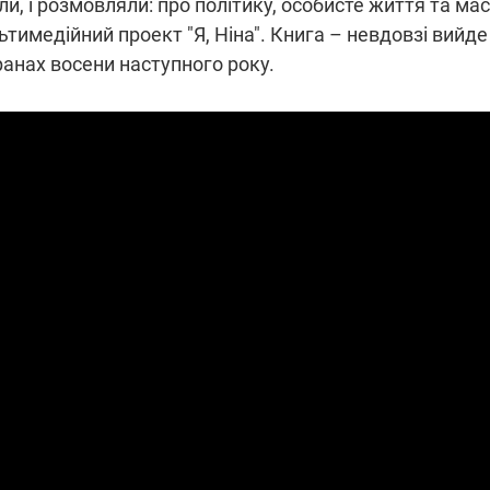
півали, і розмовляли: про політику, особисте життя та м
тимедійний проект "Я, Ніна". Книга – невдовзі вийде
ранах восени наступного року.