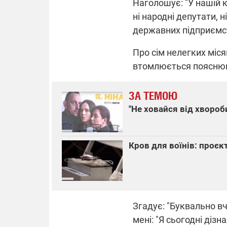
Наголошує: "У нашій к
ні народні депутати, н
державних підприємств
Про сім нелегких міся
втомлюється пояснюва
ЗА ТЕМОЮ
"Не ховайся від хвороб
Кров для воїнів: проєк
Згадує: "Буквально вч
мені: "Я сьогодні діз