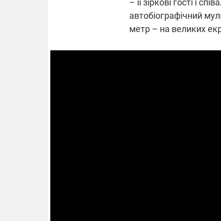
– її зіркові гості і с
автобіографічний муль
метр – на великих ек