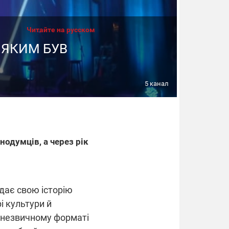
Читайте на русском
 ЯКИМ БУВ
5 канал
нодумців, а через рік
відає свою історію
 культури й
у незвичному форматі