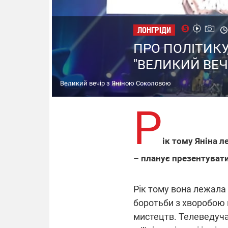
ЛОНГРІДИ
ПРО ПОЛІТИКУ
"ВЕЛИКИЙ ВЕЧ
Великий вечір з Яніною Соколовою
Р
ік тому Яніна л
– планує презентувати 
Рік тому вона лежала в
боротьби з хворобою 
мистецтв. Телеведуча