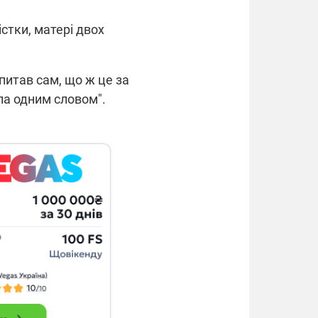
істки, матері двох
питав сам, що ж це за
іла одним словом".