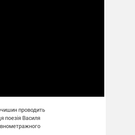
Харчишин проводить
ця поезія Василя
повнометражного