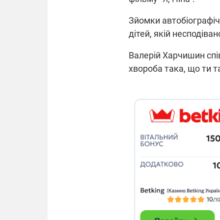
Зйомки автобіографічн
дітей, якій несподіва
Валерій Харчишин спів
хвороба така, що ти та