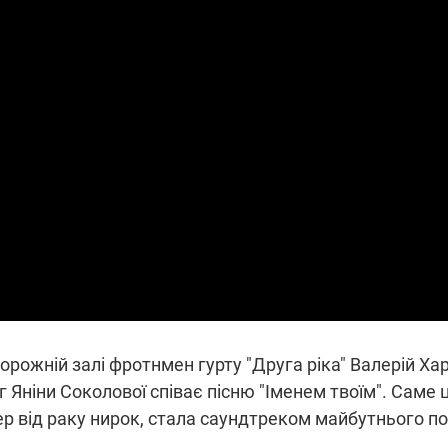
 порожній залі фротнмен гурту "Друга ріка" Валерій 
г Яніни Соколової співає пісню "Іменем твоїм". Саме 
р від раку нирок, стала саундтреком майбутнього 