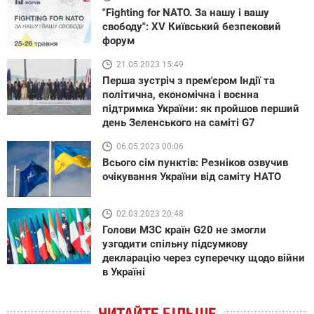
"Fighting for NATO. За нашу і вашу
свободу": XV Київський безпековий
форум
21.05.2023 15:49
Перша зустріч з прем'єром Індії та
політична, економічна і воєнна
підтримка України: як пройшов перший
день Зеленського на саміті G7
06.05.2023 00:06
Всього сім пунктів: Резніков озвучив
очікування України від саміту НАТО
02.03.2023 20:48
Голови МЗС країн G20 не змогли
узгодити спільну підсумкову
декларацію через суперечку щодо війни
в Україні