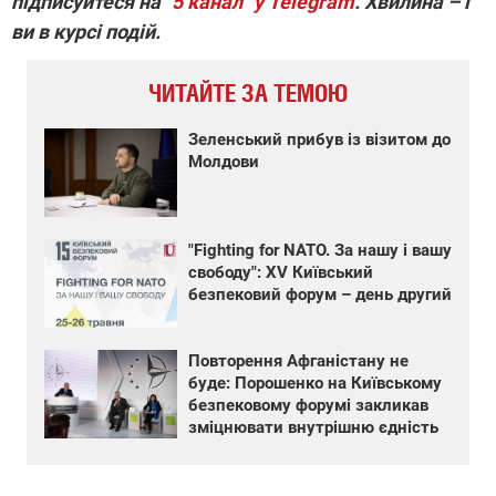
підписуйтеся на
"5 канал" у Telegram
. Хвилина – і
ви в курсі подій.
ЧИТАЙТЕ ЗА ТЕМОЮ
Зеленський прибув із візитом до
Молдови
"Fighting for NATO. За нашу і вашу
свободу": XV Київський
безпековий форум – день другий
Повторення Афганістану не
буде: Порошенко на Київському
безпековому форумі закликав
зміцнювати внутрішню єдність