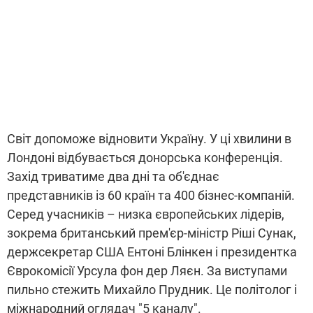
Світ допоможе відновити Україну. У ці хвилини в
Лондоні відбувається донорська конференція.
Захід триватиме два дні та об'єднає
представників із 60 країн та 400 бізнес-компаній.
Серед учасників – низка європейських лідерів,
зокрема британський прем'єр-міністр Ріші Сунак,
держсекретар США Ентоні Блінкен і президентка
Єврокомісії Урсула фон дер Ляєн. За виступами
пильно стежить Михайло Прудник. Це політолог і
міжнародний оглядач "5 каналу".