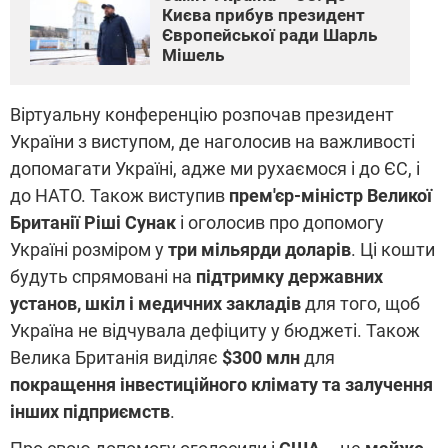
Києва прибув президент
Європейської ради Шарль
Мішель
Віртуальну конференцію розпочав президент
України з виступом, де наголосив на важливості
допомагати Україні, адже ми рухаємося і до ЄС, і
до НАТО. Також виступив
прем'єр-міністр Великої
Британії Ріші Сунак
і оголосив про допомогу
Україні розміром у
три мільярди доларів
. Ці кошти
будуть спрямовані на
підтримку державних
установ, шкіл і медичних закладів
для того, щоб
Україна не відчувала дефіциту у бюджеті. Також
Велика Британія виділяє
$300 млн
для
покращення інвестиційного клімату та залучення
інших підприємств
.