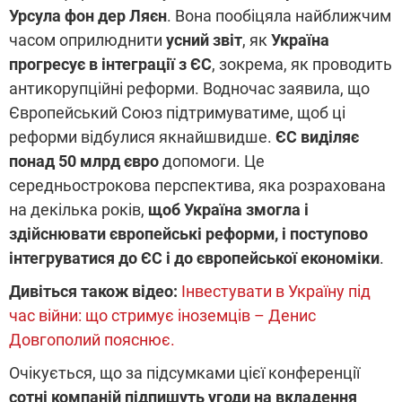
Урсула фон дер Ляєн
. Вона пообіцяла найближчим
часом оприлюднити
усний звіт
, як
Україна
прогресує в інтеграції з ЄС
, зокрема, як проводить
антикорупційні реформи. Водночас заявила, що
Європейський Союз підтримуватиме, щоб ці
реформи відбулися якнайшвидше.
ЄС виділяє
понад 50 млрд євро
допомоги. Це
середньострокова перспектива, яка розрахована
на декілька років,
щоб Україна змогла і
здійснювати європейські реформи, і поступово
інтегруватися до ЄС і до європейської економіки
.
Дивіться також відео:
Інвестувати в Україну під
час війни: що стримує іноземців – Денис
Довгополий пояснює.
Очікується, що за підсумками цієї конференції
сотні компаній підпишуть угоди на вкладення