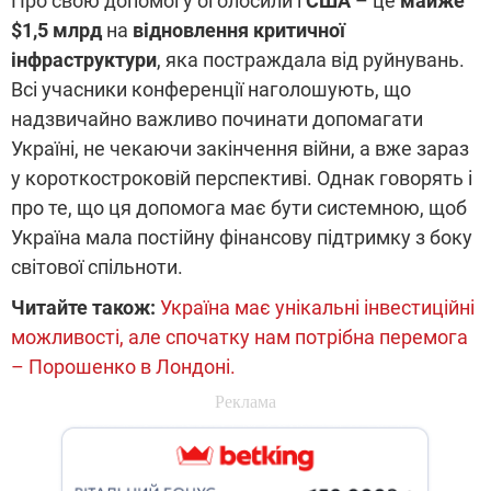
Про свою допомогу оголосили і
США
– це
майже
$1,5 млрд
на
відновлення критичної
інфраструктури
, яка постраждала від руйнувань.
Всі учасники конференції наголошують, що
надзвичайно важливо починати допомагати
Україні, не чекаючи закінчення війни, а вже зараз
у короткостроковій перспективі. Однак говорять і
про те, що ця допомога має бути системною, щоб
Україна мала постійну фінансову підтримку з боку
світової спільноти.
Читайте також:
Україна має унікальні інвестиційні
можливості, але спочатку нам потрібна перемога
– Порошенко в Лондоні.