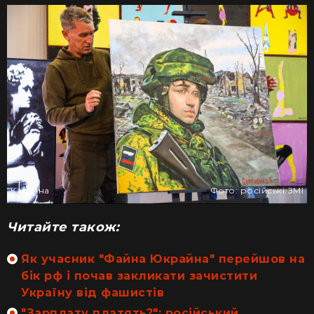
Картина
Фото: російські ЗМІ
Читайте також:
Як учасник "Файна Юкрайна" перейшов на
бік рф і почав закликати зачистити
Україну від фашистів
"Зарплату платять?": російський