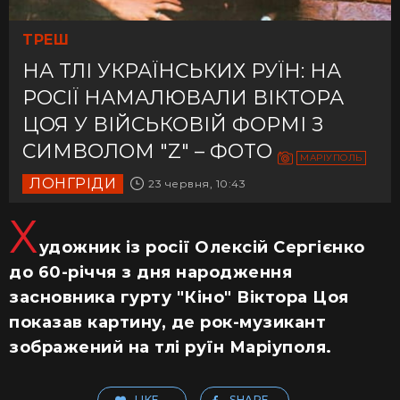
ТРЕШ
НА ТЛІ УКРАЇНСЬКИХ РУЇН: НА
РОСІЇ НАМАЛЮВАЛИ ВІКТОРА
ЦОЯ У ВІЙСЬКОВІЙ ФОРМІ З
СИМВОЛОМ "Z" – ФОТО
МАРІУПОЛЬ
ЛОНГРІДИ
23 червня, 10:43
Х
удожник із росії Олексій Сергієнко
до 60-річчя з дня народження
засновника гурту "Кіно" Віктора Цоя
показав картину, де рок-музикант
зображений на тлі руїн Маріуполя.
LIKE
SHARE