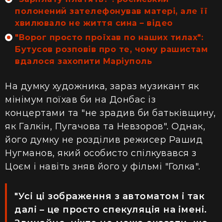
полонений зателефонував матері, але її
хвилювало не життя сина – відео
"Ворог просто проїхав по наших тилах":
Бутусов розповів про те, чому рашистам
вдалося захопити Маріуполь
На думку художника, зараз музикант як
мінімум поїхав би на Донбас із
концертами та "не зрадив би батьківщину,
як Галкін, Пугачова та Невзоров". Однак,
його думку не розділив режисер Рашид
Нугманов, який особисто спілкувався з
Цоєм і навіть зняв його у фільмі "Голка".
"Усі ці зображення з автоматом і так
далі – це просто спекуляція на імені.