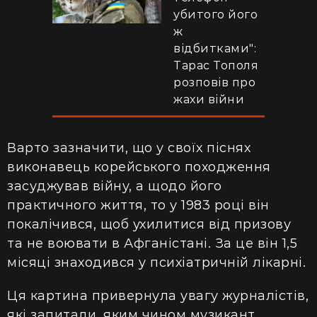
убитого його
ж
відбитками":
Тарас Тополя
розповів про
жахи війни
Варто зазначити, що у своїх піснях
виконавець корейського походження
засуджував війну, а щодо його
практичного життя, то у 1983 році він
покалічився, щоб ухилитися від призову
та не воювати в Афганістані. За це він 1,5
місяці знаходився у психіатричній лікарні.
Ця картина привернула увагу журналістів,
які запитали, яким чином музикант