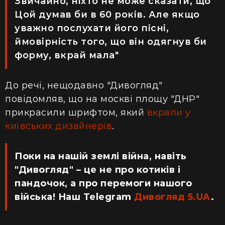
Звичайно, ніхто не може сказати, що
Цой думав би в 60 років. Але якщо
уважно послухати його пісні,
ймовірність того, що він одягнув би
форму, вкрай мала"
До речі, нещодавно "Дивогляд"
повідомляв, що на москві площу "ДНР"
прикрасили шрифтом, який
вкрали у
київських дизайнерів
.
Поки на нашій землі війна, навіть
"Дивогляд" – це не про котиків і
пандочок, а про перемоги нашого
війська! Наш Telegram
Дивогляд 5.UA
.