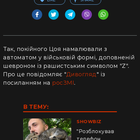
Так, покійного Цоя намалювали з
автоматом у військовій формі, доповненій
шевроном із рашистським символом "Z".
Про це повідомляє "
Дивогляд
" із
посиланням на
росЗМІ
.
В ТЕМУ:
SHOWBIZ
"Розблокував
телефон