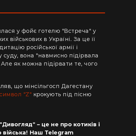
илася у фойє готелю "Встреча" у
их військових в Україні. За це її
итацію російської армії і
 суду, вона "навмисно підірвала
. Але як можна підірвати те, чого
ляв, що мінсільгосп Дагестану
символ "Z"
крокують під пісню
 "Дивогляд" – це не про котиків і
 війська! Наш Telegram