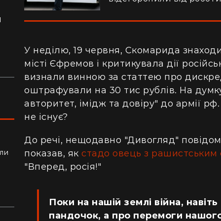
я
ло
У неділю, 19 червня, Скомарида знаход
місті Єфремов і критикувала дії російськ
визнали винною за статтею про дискред
оштрафували на 30 тис рублів. На думку
авторитет, імідж та довіру" до армії рф
не існує?
До речі, нещодавно "Дивогляд" повідом
показав, як
стадо овець з рашистським 
ли
алки
"Вперед, росія!"
Поки на нашій землі війна, навіть
пандочок, а про перемоги нашого