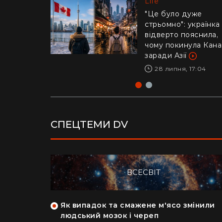
Life
Life
"Це було дуже
стрьомно": українка
Драматичне відео і
відверто пояснила,
Каліфорнії: 16-річни
чому покинула Кан
ризикнув життям
заради Азії
заради дитини –
реакція Трампа
28 липня, 17:04
29 липня, 10:04
СПЕЦТЕМИ DV
ВСЕСВІТ
як кияни
Як випадок та смажене м'ясо змінили