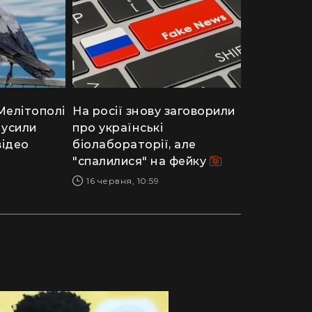
Мелітополі
На росії знову заговорили
мусили
про українські
відео
біолабораторії, але
"спалилися" на фейку
16 червня, 10:59