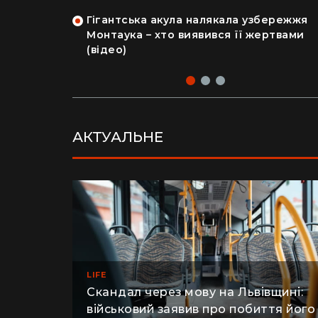
на райський
людський мозок і череп
Гігантська акула налякала узбережжя
рка продала
Монтаука – хто виявився її жертвами
 купила дім
(відео)
АКТУАЛЬНЕ
LIFE
Скандал через мову на Львівщині: