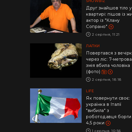
SHOWBIZ
Друг знайшов тіло у
квартирі: пішов із ж
актор із "Клану
Сопрано"
2 серпня, 11:21
ЛАПКИ
Повертався з вечір
через ліс: 7-метрова
змія вбила чоловіка
(фото)
2 серпня, 18:18
LIFE
​Як повернути своє:
українка в Італії
"вибила" з
роботодавця борги
4,5 роки
1 серпня, 10:56