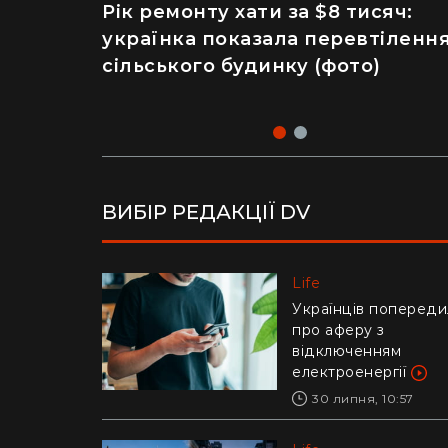
Рік ремонту хати за $8 тисяч:
Майже 2 тисячі отруєнь через
українка показала перевтіленн
салат – як відвідування
сільського будинку (фото)
популярного ресторану призве
до госпіталізації
ВИБІР РЕДАКЦІЇ DV
Life
Life
Українців попереди
Ледь втримали на
про аферу з
руках: у Дніпрі риб
відключенням
витягли з річки
електроенергії
гігантського коропа
(відео)
30 липня, 10:57
28 липня, 17:47