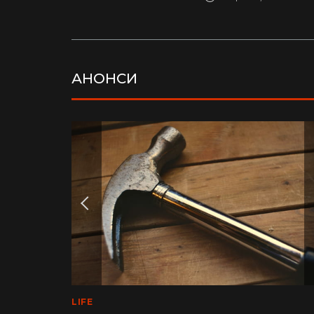
АНОНСИ
LIFE
MEDINFO