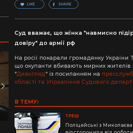
LIKE
SHARE
Суд вважає, що жінка "навмисно підір
довіру" до армії рф
На росії покарали громадянку України 
що окупанти вбивають мирних жителів в
"
Дивогляд
" із посиланням на
пресслужб
області та Управління Судового департ
В ТЕМУ:
ТРЕШ
Поліцейські з Миколаєва 
відсторонили від робот