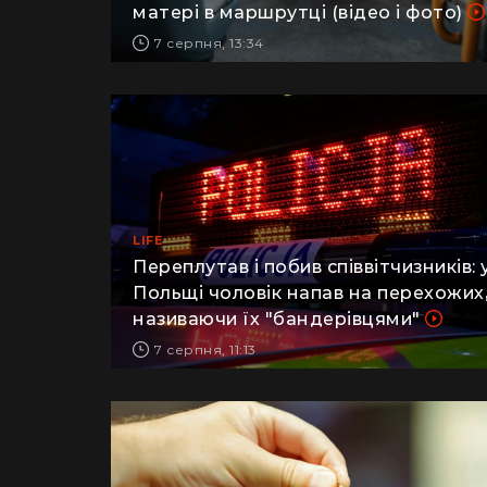
військовий заявив про побиття його
матері в маршрутці (відео і фото)
7 серпня, 13:34
LIFE
Переплутав і побив співвітчизників: 
Польщі чоловік напав на перехожих
називаючи їх "бандерівцями"
7 серпня, 11:13