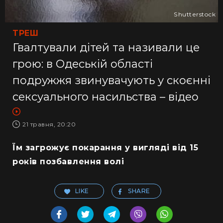
Shutterstock
ТРЕШ
Гвалтували дітей та називали це
грою: в Одеській області
подружжя звинувачують у скоєнні
сексуального насильства – відео
21 травня, 20:20
Їм загрожує покарання у вигляді від 15
років позбавлення волі
LIKE
SHARE