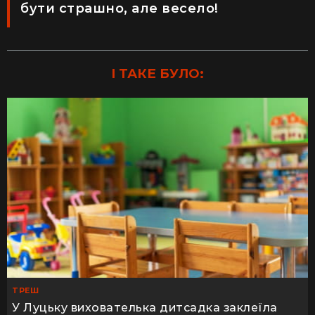
бути страшно, але весело!
І ТАКЕ БУЛО:
ТРЕШ
У Луцьку вихователька дитсадка заклеїла