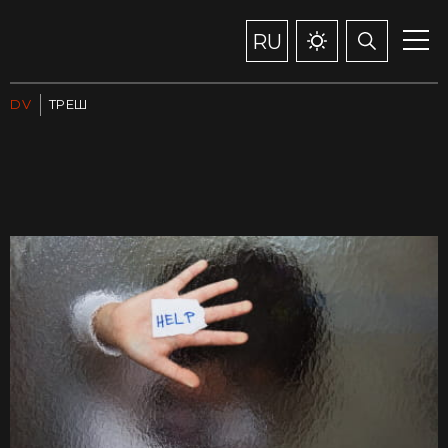
RU
DV
ТРЕШ