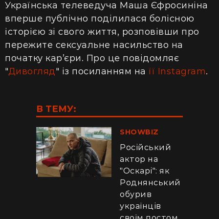
Українська телеведуча Маша Єфросиніна
вперше публічно поділилася болісною
історією зі свого життя, розповівши про
пережите сексуальне насильство на
початку кар’єри. Про це повідомляє
"
Дивогляд
" із посиланням на
її Instagram
.
В ТЕМУ:
SHOWBIZ
Російський
актор на
"Оскарі": як
Роднянський
обурив
українців
своїм постом