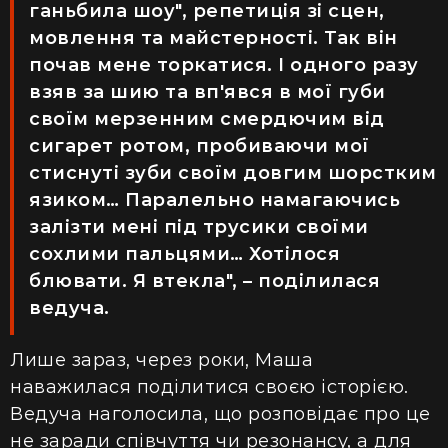
ганьбила шоу", репетиція зі сцен,
мовлення та майстерності. Так він
почав мене торкатися. І одного разу
взяв за шию та вп'явся в мої губи
своїм мерзенним смердючим від
сигарет ротом, пробиваючи мої
стиснуті зуби своїм довгим шорстким
язиком… Паралельно намагаючись
залізти мені під трусики своїми
сохлими пальцями… Хотілося
блювати. Я втекла", – поділилася
ведуча.
Лише зараз, через роки, Маша
наважилася поділитися своєю історією.
Ведуча наголосила, що розповідає про це
не заради співчуття чи резонансу, а для