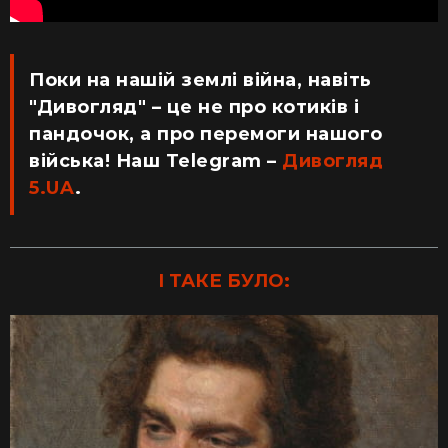
Поки на нашій землі війна, навіть
"Дивогляд" – це не про котиків і
пандочок, а про перемоги нашого
війська! Наш Telegram –
Дивогляд
5.UA
.
І ТАКЕ БУЛО: