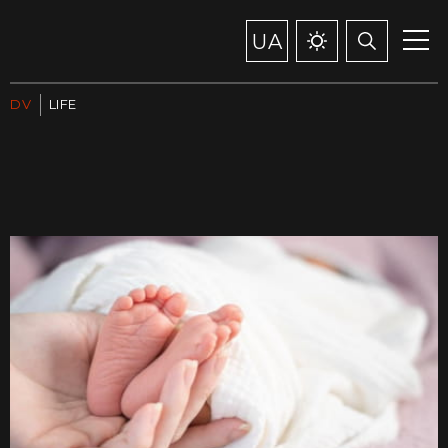
UA
DV
LIFE