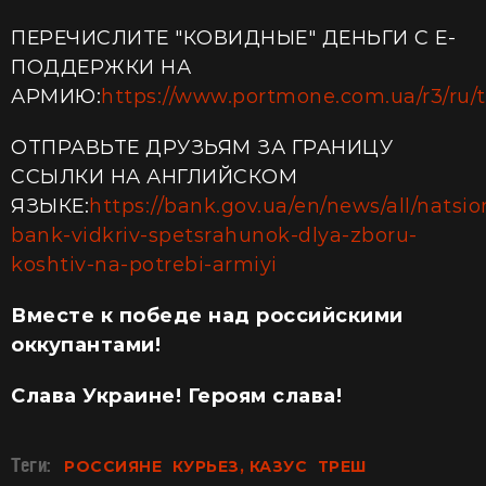
ПЕРЕЧИСЛИТЕ "КОВИДНЫЕ" ДЕНЬГИ С Е-
ПОДДЕРЖКИ НА
АРМИЮ:
https://www.portmone.com.ua/r3/ru/te
ОТПРАВЬТЕ ДРУЗЬЯМ ЗА ГРАНИЦУ
ССЫЛКИ НА АНГЛИЙСКОМ
ЯЗЫКЕ:
https://bank.gov.ua/en/news/all/natsio
bank-vidkriv-spetsrahunok-dlya-zboru-
koshtiv-na-potrebi-armiyi
Вместе к победе над российскими
оккупантами!
Слава Украине! Героям слава!
Теги:
РОССИЯНЕ
КУРЬЕЗ, КАЗУС
ТРЕШ