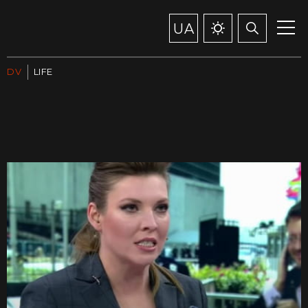
UA
DV
LIFE