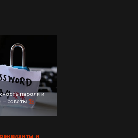
жность пароля и
н – советы
 реквизиты и