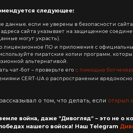
комендуется следующее:
е данные, если не уверены в безопасности сайта
е адреса сайта указывает на защищенное соединен
анные могут украсть).
о лицензионное ПО и приложения с официальны
 используйте пиратские копии программ, котор
зионной альтернативой.
ать чат-бот – проверьте его
с помощью ботчекер
ениями CERT-UA о распространении вредоносног
рассказывал о том, что делать, если
открыл 
земле война, даже "Дивогляд" – это не о к
 победах нашего войска! Наш Telegram
Див