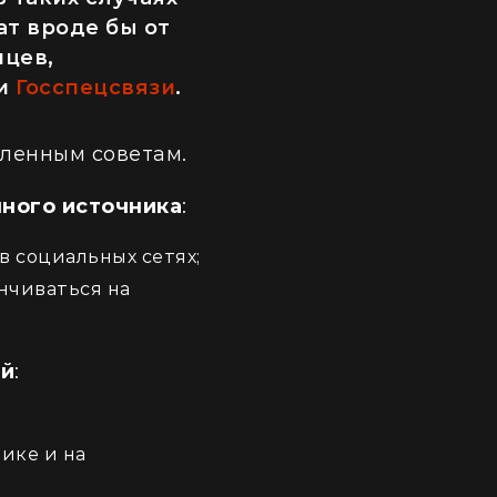
ат вроде бы от
нцев,
ии
Госспецсвязи
.
еленным советам.
ного источника
:
в социальных сетях;
анчиваться на
ий
:
ике и на