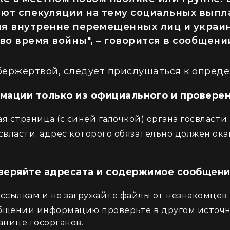
уют спекуляции на тему социальных выпл
ля внутренне перемещенных лиц и украи
во время войны", – говорится в сообщен
ибержертвой, следует прислушаться к опред
мации только из официального и проверен
 страница (с синей галочкой) органа госвласти 
свласти, адрес которого обязательно должен ок
веряйте адресата и содержимое сообщен
 ссылкам и не загружайте файлы от незнакомцев;
бщении информацию проверьте в другом источн
нице госорганов.