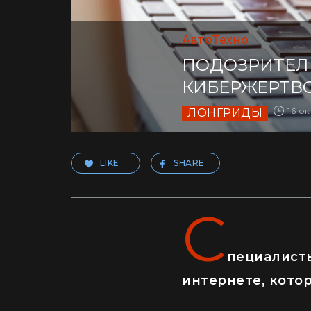
АвтоТехно
ПОДОЗРИТЕЛЬ
КИБЕРЖЕРТВО
16 ок
ЛОНГРИДЫ
LIKE
SHARE
С
пециалист
интернете, кото