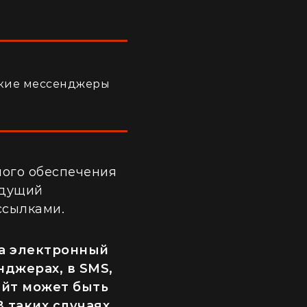
акие мессенджеры
ого обеспечения
адущий
ссылками.
а электронный
нджерах, в SMS,
айт может быть
 таких случаях