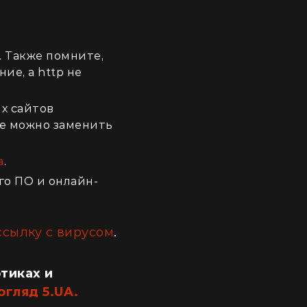
. Также помните,
ие, а http не
х сайтов
ые можно заменить
а
.
о ПО и онлайн-
ссылку с вирусом
.
отиках и
огляд 5.UA.