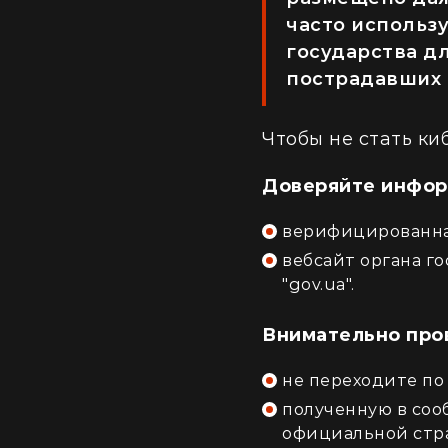
часто использ
государства д
пострадавших 
Чтобы не стать к
Доверяйте инфор
верифицированная
вебсайт органа го
"gov.ua".
Внимательно про
не переходите по
полученную в соо
официальной стра