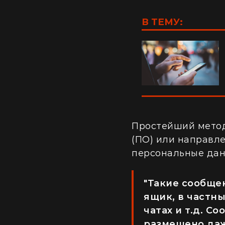
В ТЕМУ:
Простейший метод
(ПО) или направл
персональные дан
"Такие сообще
ящик, в частны
чатах и т.д. 
размещено даж