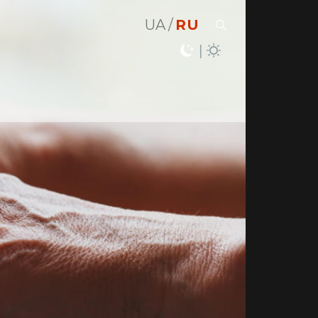
UA
RU