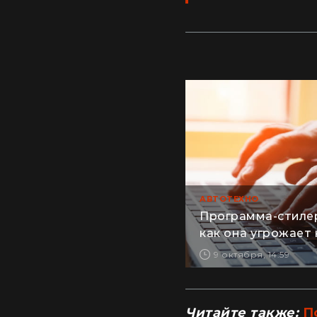
АВТОТЕХНО
Программа-стилер
как она угрожает
9 октября, 14:59
Читайте также:
П