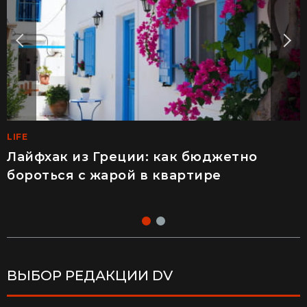
LIFE
LIFE
Лайфхак из Греции: как бюджетно
"Это п****ц": француз впервые приехал в
бороться с жарой в квартире
Украину и попробовал конфеты Roshen
(видео)
ВЫБОР РЕДАКЦИИ DV