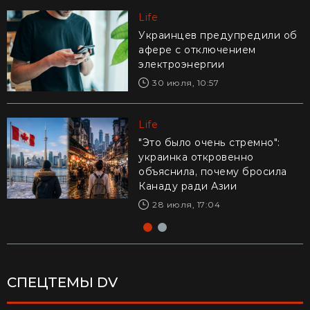
Life
Life
Украинцев предупредили об
Едва удержали в руках: в
афере с отключением
Днепре рыболовы выловили
электроэнергии
из реки гигантского карпа
(видео)
30 июля, 10:57
28 июля, 17:47
Life
Life
"Это было очень стремно":
Драматическое видео из
украинка откровенно
Калифорнии: 16-летний
объяснила, почему бросила
рискнул жизнью ради
Канаду ради Азии
ребенка – реакция Трампа
28 июля, 17:04
29 июля, 10:04
СПЕЦТЕМЫ DV