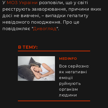
У
МОЗ України
розповіли, що у світі
реєструють захворювання, причини яких
досі не вивчені, – випадки гепатиту
невідомого походження. Про це
повідомляє "
Дивогляд
".
В ТЕМУ:
MEDINFO
Все серйозно:
як негативні
емоції
руйнують
організм
людини