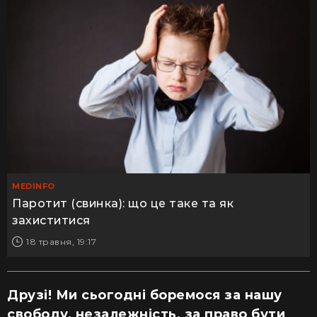
MEDINFO
Паротит (свинка): що це таке та як
захиститися
18 травня, 19:17
Друзі! Ми сьогодні боремося за нашу
свободу, незалежність, за право бути