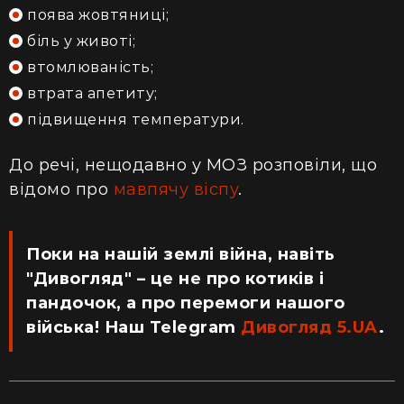
поява жовтяниці;
біль у животі;
втомлюваність;
втрата апетиту;
підвищення температури.
До речі, нещодавно у МОЗ розповіли, що
відомо про
мавпячу віспу
.
Поки на нашій землі війна, навіть
"Дивогляд" – це не про котиків і
пандочок, а про перемоги нашого
війська! Наш Telegram
Дивогляд 5.UA
.