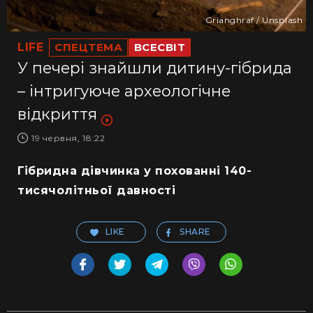
Grianghraf / Unsplash
LIFE
СПЕЦТЕМА
ВСЕСВІТ
У печері знайшли дитину-гібрида
– інтригуюче археологічне
відкриття
19 червня, 18:22
Гібридна дівчинка у похованні 140-
тисячолітньої давності
LIKE
SHARE