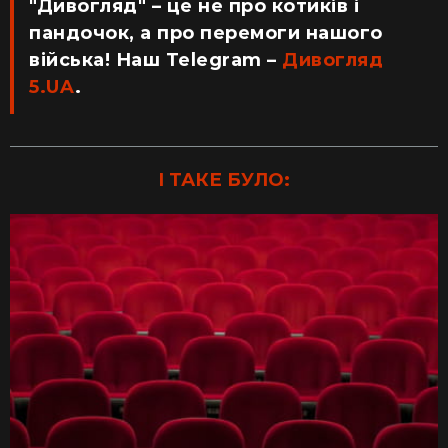
"Дивогляд" – це не про котиків і
пандочок, а про перемоги нашого
війська! Наш Telegram –
Дивогляд
5.UA
.
І ТАКЕ БУЛО: