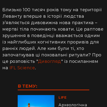
Близько 100 тисяч років тому на території
Леванту вперше в історії людства
з’являється дивовижна нова практика –
мертві тіла починають ховати. Це раптове
зрушення в поведінці вважається одним
із найглибших когнітивних проривів для
ранніх людей. Але ким були ті, хто
започаткував ці поховальні ритуали? Про
це розповість "
Дивогляд
" із посиланням
на
IFL Science
.
В ТЕМУ:
LIFE
Археологічна