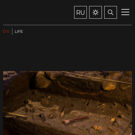
RU
DV
LIFE