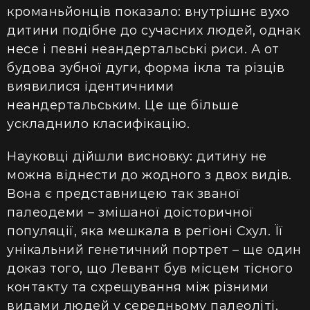
кроманьйонців показало: внутрішнє вухо
дитини подібне до сучасних людей, однак
несе і певні неандертальські риси. А от
будова зубної дуги, форма ікла та різців
виявилися ідентичними
неандертальським. Це ще більше
ускладнило класифікацію.
Науковці дійшли висновку: дитину не
можна віднести до жодного з двох видів.
Вона є представницею так званої
палеодеми – змішаної доісторичної
популяції, яка мешкала в регіоні Схул. Її
унікальний генетичний портрет – ще один
доказ того, що Левант був місцем тісного
контакту та схрещування між різними
видами людей у середньому палеоліті.