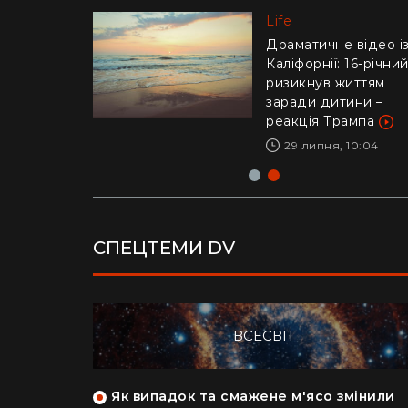
Life
Life
"Це було дуже
стрьомно": українка
Драматичне відео і
відверто пояснила,
Каліфорнії: 16-річни
чому покинула Кан
ризикнув життям
заради Азії
заради дитини –
реакція Трампа
28 липня, 17:04
29 липня, 10:04
СПЕЦТЕМИ DV
ВСЕСВІТ
як кияни
Як випадок та смажене м'ясо змінили