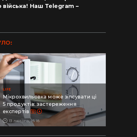
 війська! Наш Telegram –
УЛО:
LIFE
Мікрохвильовка може зіпсувати ці
5 продуктів: застереження
експертів
13 лютого, 15:18