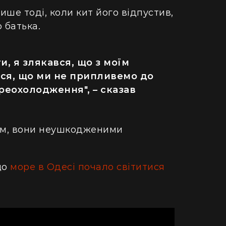
ретворили хату в Карпатах на райський
людський м
ише тоді, коли кит його відпустив,
точок (фото)
Гігантська
 батька.
двокімнатної в село: блогерка продала
Монтаука – 
артиру за "єВідновлення" та купила дім
(відео)
пінопласту (відео)
и, я злякався, що з моїм
ся, що ми не припливемо до
реохолодження", – сказав
м, вони неушкодженими
що
море в Одесі почало світитися