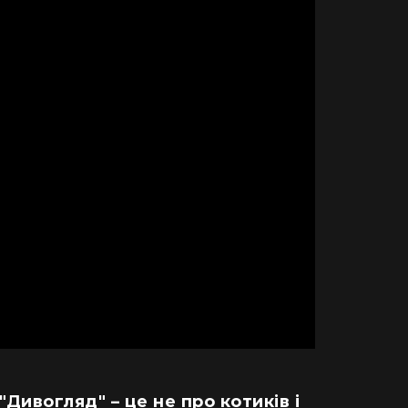
 "Дивогляд" – це не про котиків і