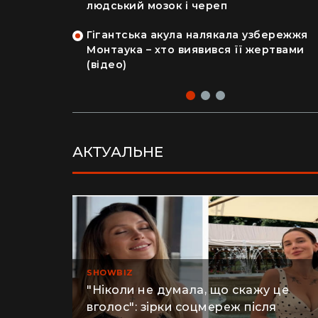
на райський
людський мозок і череп
Гігантська акула налякала узбережжя
рка продала
Монтаука – хто виявився її жертвами
 купила дім
(відео)
АКТУАЛЬНЕ
SHOWBIZ
"Ніколи не думала, що скажу це
вголос": зірки соцмереж після