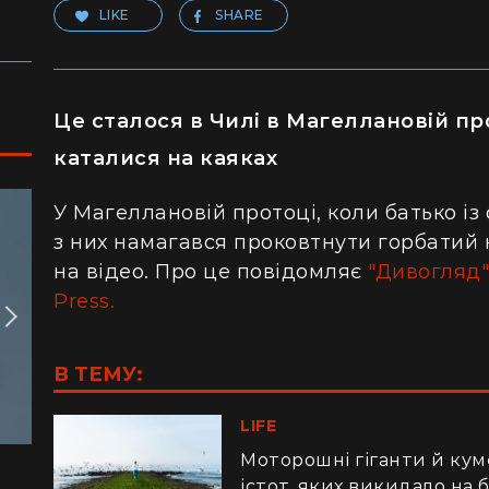
LIKE
SHARE
Це сталося в Чилі в Магеллановій про
каталися на каяках
У Магеллановій протоці, коли батько із
з них намагався проковтнути горбатий 
на відео. Про це повідомляє
"Дивогляд"
Press.
В ТЕМУ:
LIFE
Моторошні гіганти й ку
істот, яких викидало на 