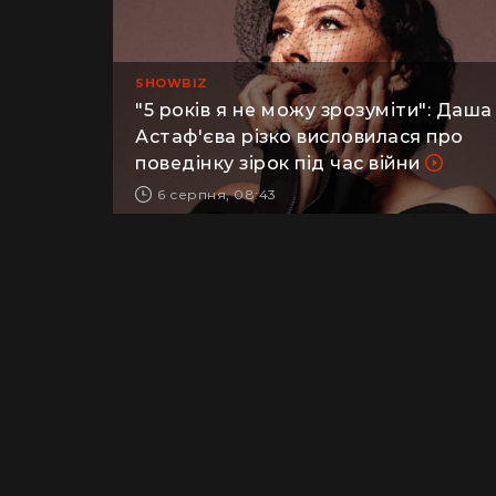
SHOWBIZ
"5 років я не можу зрозуміти": Даша
Астаф'єва різко висловилася про
поведінку зірок під час війни
6 серпня, 08:43