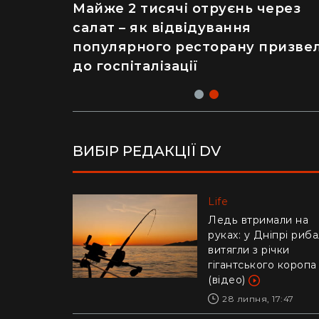
Рік ремонту хати за $8 тисяч:
Майже 2 тисячі отруєнь через
українка показала перевтіленн
салат – як відвідування
сільського будинку (фото)
популярного ресторану призве
до госпіталізації
ВИБІР РЕДАКЦІЇ DV
Life
Life
Українців попереди
Ледь втримали на
про аферу з
руках: у Дніпрі риб
відключенням
витягли з річки
електроенергії
гігантського коропа
(відео)
30 липня, 10:57
28 липня, 17:47