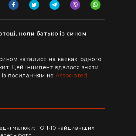
тоці, коли батько із сином
 сином каталися на каяках, одного
кит. Цей інцидент вдалося зняти
із
посиланням
на
Associated
медні малюки: ТОП-10 найдивніших
берег – фото