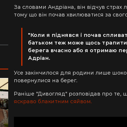
сотнями туристів в ущелині впали валуни
пе
За словами Андріана, він відчув страх л
(відео)
ку
тому що він почав хвилюватися за свого
Життя на круїзному лайнері: скільки
З 
коштує купити каюту та мешкати в морі
кв
з 
"Коли я піднявся і почав спливат
батьком
теж може щ
ось трапити
берега вчасно або я
отримаю
пе
Адріан.
Усе закінчилося для
родини лише
шоко
повернулися на берег.
Раніше "Дивогляд" розповідав про те, 
яскраво блакитним сяйвом.