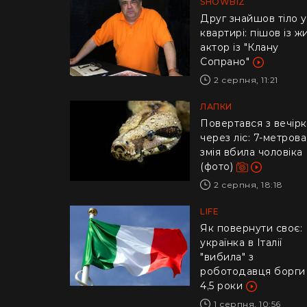
SHOWBIZ
Друг знайшов тіло у
квартирі: пішов із ж
актор із "Клану
Сопрано"
2 серпня, 11:21
ЛАПКИ
Повертався з вечір
через ліс: 7-метрова
змія вбила чоловіка
(фото)
2 серпня, 18:18
LIFE
​Як повернути своє:
українка в Італії
"вибила" з
роботодавця борги
4,5 роки
1 серпня, 10:56