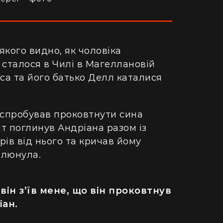
якого видно,
як чоловіка
 сталося в Чилі в Магеллановій
са та його батько Делл каталися
 спробував проковтнути сина
ит поглинув Андріана разом із
рів від нього та кричав йому
плюнула.
він з’їв мене, що він проковтнув
іан.