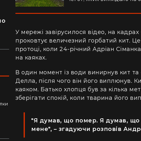
я
ло
У мережі завірусилося відео, на
кадрах 
проковтує величезний горбатий кит. Це
протоці, коли 24-річний Адріан Сіманка
на каяках.
В один момент із води винирнув кит та
Делла, після чого він його виплюнув. К
каяком. Батько хлопця був за кілька мет
зберігати спокій, коли тварина його ви
ли
алки
"Я думав, що помер. Я думав, що 
мене", – згадуючи розповів Андр