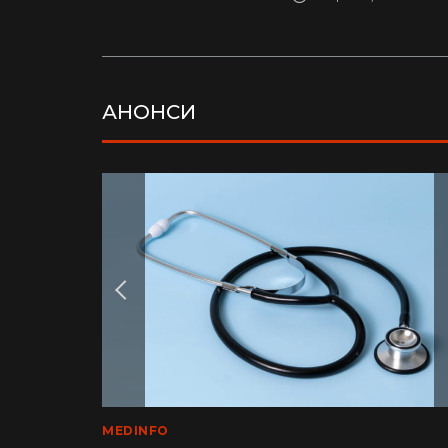
АНОНСИ
LIFE
MEDINFO