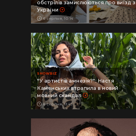
обстрілів замислюються про виїзд з
України
6 серпня, 10:14
SHOWBIZ
"У артистів амнезія?": Настя
Каменських втрапила в новий
мовний скандал
6 серпня, 11:45