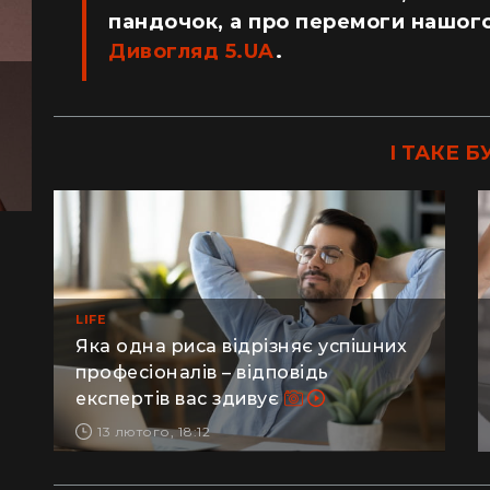
пандочок, а про перемоги нашого
Дивогляд 5.UA
.
І ТАКЕ Б
LIFE
Яка одна риса відрізняє успішних
професіоналів – відповідь
експертів вас здивує
13 лютого, 18:12