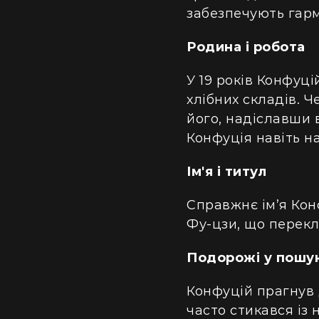
забезпечують гармо
Родина і робота
У 19 років Конфуц
хлібних складів. Ч
його, надіславши 
Конфуція навіть на
Ім'я і титул
Справжнє ім’я Конф
Фу-цзи, що перекл
Подорожі у пошу
Конфуцій прагнув д
часто стикався із