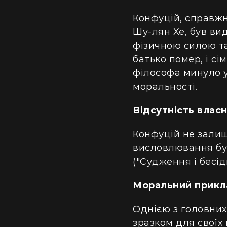
Конфуцій, справжнє
Шу-лян Хе, був ви
фізичною силою та
батько помер, і с
філософа минуло у
моральності.
Відсутність влас
Конфуцій не залиш
висловлювання бул
("Судження і бесід
Моральний прикл
Однією з головних
зразком для своїх 