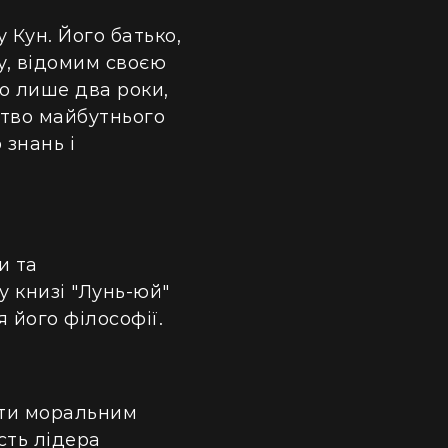
 Кун. Його батько,
у, відомим своєю
о лише два роки,
ство майбутнього
знань і
и та
у книзі "Лунь-юй"
 його філософії.
ути моральним
сть лідера