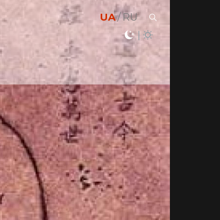
UA
RU