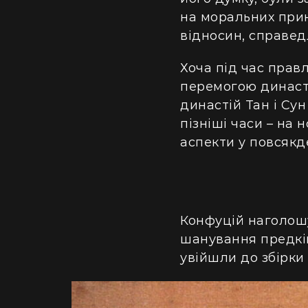
на моральних прин
відносин, справедл
Хоча під час правл
перемогою династі
династій Тан і Су
пізніші часи – на 
аспекти у повсякд
Конфуцій наголошу
шанування предків
увійшли до збірки