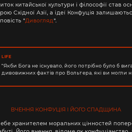
иток китайської культури і філософії став о
трою Східної Азії, а ідеї Конфуція залишают
повість "
Дивогляд
".
LIFE
"Якби Бога не існувало, його потрібно було б виг
дивовижних фактів про Вольтера, які ви могли н
ВЧЕННЯ КОНФУЦІЯ І ЙОГО СПАДЩИНА
ебе хранителем моральних цінностей поперед
абуті. Його вчення, відоме як конфуціанство