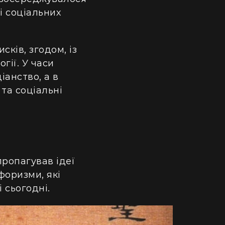
і соціальних
сків, згодом, із
гії. У часи
іанство, а в
 та соціальні
пропагував ідеї
форизми, які
 сьогодні.