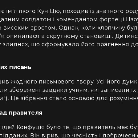
 ім'я якого Кун Цю, походив із знатного роду
датним солдатом і комендантом фортеці Цзо
 високим зростом. Однак, коли хлопчику бул
ім’я опинилася в скрутному становищі. Дитин
 злиднях, що сформувало його прагнення до 
них писань
ив жодного письмового твору. Усі його думк
и збережені завдяки учням, які записали їх 
и"). Це зібрання стало основою для розуміння
ад правителя
 ідей Конфуція було те, що правитель має б
підданих. Він вірив, що чесність і доброчесні