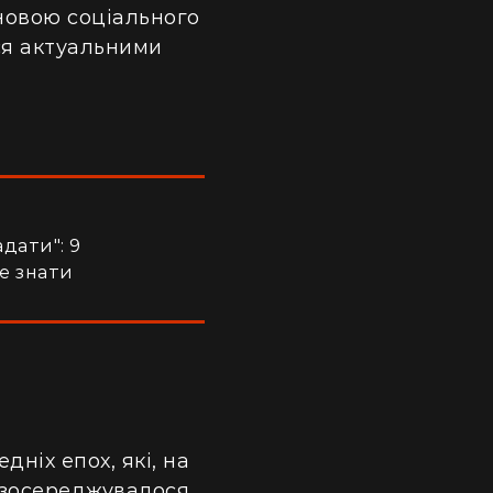
сновою соціального
ься актуальними
адати": 9
е знати
ніх епох, які, на
, зосереджувалося