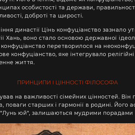
ципах особистості та держави, правильност
ивості, доброті та щирості.
іння династії Цінь конфуціанство зазнало ути
ї Хань, воно стало основою державної ідеоло
н конфуціанство перетворилося на неоконфуц
нове конфуціанство, яке інтегрувало релігійні
енне життя.
ПРИНЦИПИ І ЦІННОСТІ ФІЛОСОФА
вав на важливості сімейних цінностей. Він 
, поваги старших і гармонії в родині. Його а
 "Лунь юй", залишаються мудрими порадами і