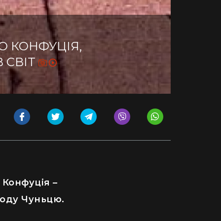
О КОНФУЦІЯ,
 СВІТ
 Конфуція –
іоду Чуньцю.