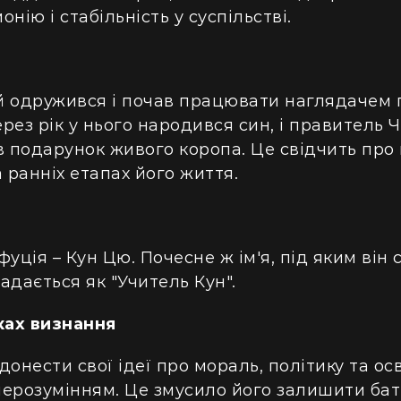
нію і стабільність у суспільстві.
ій одружився і почав працювати наглядачем
ерез рік у нього народився син, і правитель 
в подарунок живого коропа. Це свідчить про
 ранніх етапах його життя.
уція – Кун Цю. Почесне ж ім'я, під яким він 
адається як "Учитель Кун".
ках визнання
онести свої ідеї про мораль, політику та осв
 нерозумінням. Це змусило його залишити бат