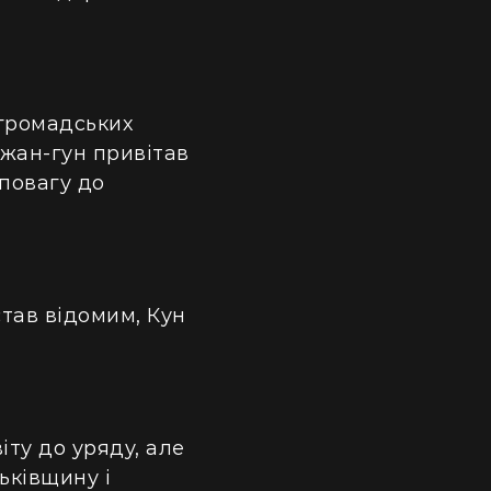
 громадських
Чжан-гун привітав
 повагу до
став відомим, Кун
іту до уряду, але
ьківщину і