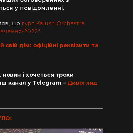
ься у повідомленні.
ляв, що
гурт Kalush Orchestra
ачення-2022".
 свій дім: офіційні реквізити та
 новин і хочеться трохи
аш канал у Telegram –
Дивогляд
ДІМ
УЛО:
одну рослину не посаджу": як кияни
Як випадок