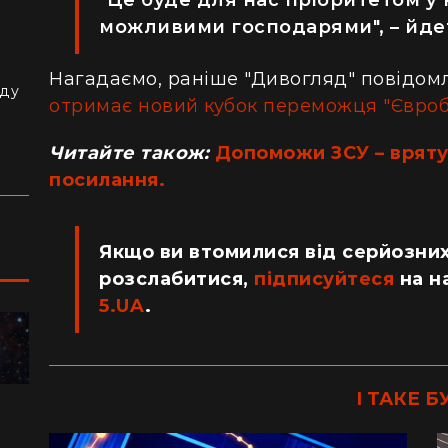
можливими господарями", – йдет
з
й
Нагадаємо, раніше "Дивогляд" повідом
аду
отримає новий кубок переможця "Євроб
Читайте також:
Допоможи ЗСУ – врятуй
посилання.
Якщо ви втомилися від серйозних
розслабитися,
підписуйтеся
на н
5.UA
.
ПОДОРОЖІ
І ТАКЕ Б
"Я відчув, як трясеться земля": перед
"Ж