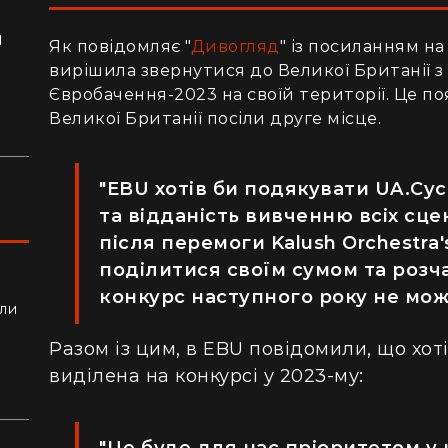
я
Як повідомляє "
Дивогляд
" із посиланням н
ло
вирішила звернутися до Великої Британії 
Євробачення-2023 на своїй території. Це по
Великої Британії посіли друге місце.
"EBU хотів би подякувати UA.Су
та відданість вивченню всіх сце
після перемоги Kalush Orchestra'
поділитися своїм сумом та розч
конкурс наступного року не може
ли
алки
Разом із цим, в EBU повідомили, що хот
виділена на конкурсі у 2023-му:
"Це буде для нас пріоритетом у