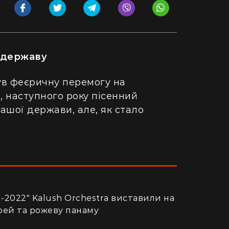
 державу
був феєричну перемогу на
, наступного року пісенний
нашої держави, але, як стало
2022" Kalush Orchestra виставили на
фей та рожеву панаму