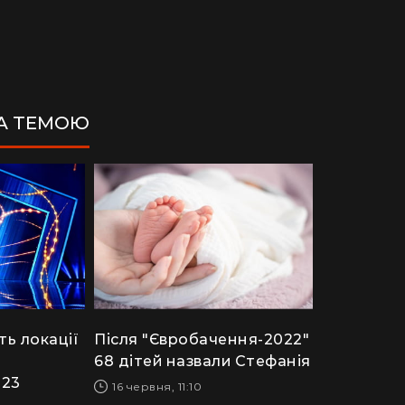
ЗА ТЕМОЮ
ть локації
Після "Євробачення-2022"
я
68 дітей назвали Стефанія
023
16 червня, 11:10