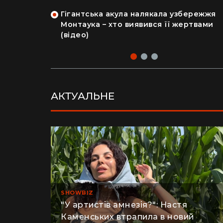
на райський
людський мозок і череп
Гігантська акула налякала узбережжя
рка продала
Монтаука – хто виявився її жертвами
 купила дім
(відео)
АКТУАЛЬНЕ
SHOWBIZ
"У артистів амнезія?": Настя