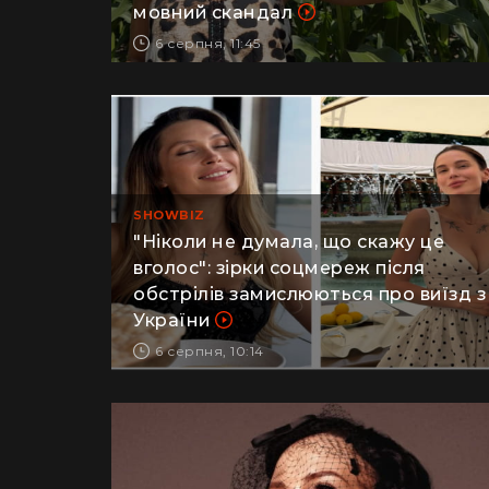
Каменських втрапила в новий
мовний скандал
6 серпня, 11:45
SHOWBIZ
"Ніколи не думала, що скажу це
вголос": зірки соцмереж після
обстрілів замислюються про виїзд з
України
6 серпня, 10:14