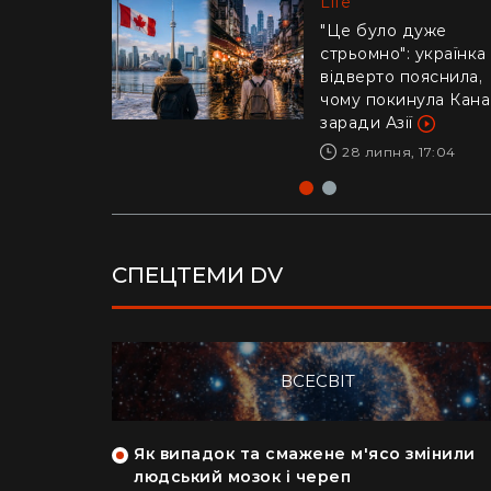
Life
Life
"Це було дуже
стрьомно": українка
Драматичне відео і
відверто пояснила,
Каліфорнії: 16-річни
чому покинула Кан
ризикнув життям
заради Азії
заради дитини –
реакція Трампа
28 липня, 17:04
29 липня, 10:04
СПЕЦТЕМИ DV
ВСЕСВІТ
як кияни
Як випадок та смажене м'ясо змінили