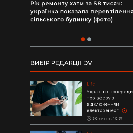
Рік ремонту хати за $8 тисяч:
Майже 2 тисячі отруєнь через
українка показала перевтіленн
салат – як відвідування
сільського будинку (фото)
популярного ресторану призве
до госпіталізації
ВИБІР РЕДАКЦІЇ DV
Life
Life
Українців попереди
Ледь втримали на
про аферу з
руках: у Дніпрі риб
відключенням
витягли з річки
електроенергії
гігантського коропа
(відео)
30 липня, 10:57
28 липня, 17:47