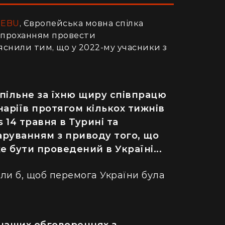
а
EBU
, Європейська мовна спілка
з проханням провести
яснили тим, що у 2022-му учасники з
спільне за їхню щиру співпрацю
наріїв протягом кількох тижнів
s 14 травня в Турині та
аруванням з приводу того, що
 бути проведений в Україні...
іли б, щоб перемога України була
 наших обговореннях з