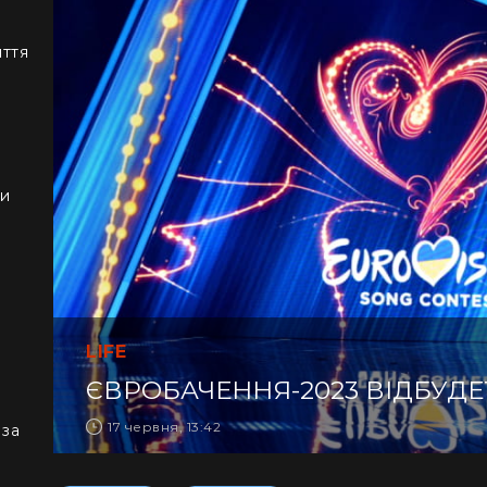
иття
ки
LIFE
ЄВРОБАЧЕННЯ-2023 ВІДБУДЕТ
17 червня, 13:42
 за