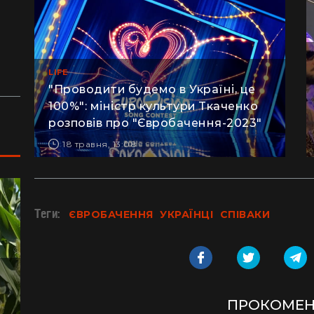
сотнями туристів в ущелині впали валуни
пе
(відео)
ку
Життя на круїзному лайнері: скільки
З 
коштує купити каюту та мешкати в морі
кв
LIFE
з 
"Проводити будемо в Україні, це
100%": міністр культури Ткаченко
розповів про "Євробачення-2023"
18 травня, 13:08
Теги:
ЄВРОБАЧЕННЯ
УКРАЇНЦІ
СПІВАКИ
ПРОКОМЕН