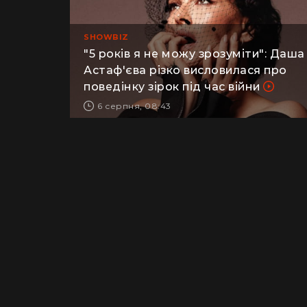
SHOWBIZ
"5 років я не можу зрозуміти": Даша
Астаф'єва різко висловилася про
поведінку зірок під час війни
6 серпня, 08:43