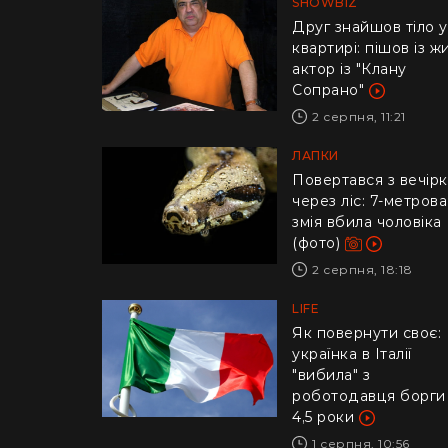
SHOWBIZ
Друг знайшов тіло у
квартирі: пішов із ж
актор із "Клану
Сопрано"
2 серпня, 11:21
ЛАПКИ
Повертався з вечір
через ліс: 7-метрова
змія вбила чоловіка
(фото)
2 серпня, 18:18
LIFE
​Як повернути своє:
українка в Італії
"вибила" з
роботодавця борги
4,5 роки
1 серпня, 10:56