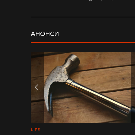
АНОНСИ
LIFE
MEDINFO